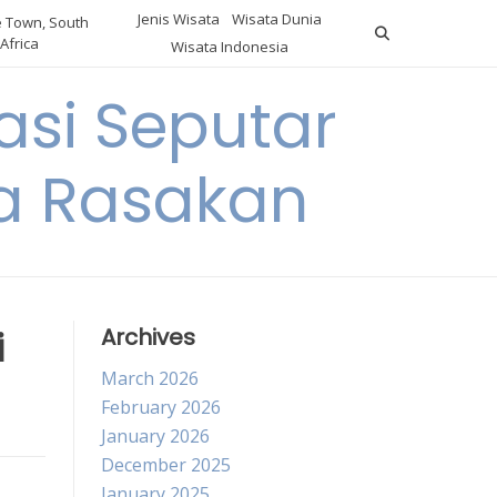
Jenis Wisata
Wisata Dunia
 Town, South
Africa
Wisata Indonesia
si Seputar
da Rasakan
i
Archives
March 2026
February 2026
January 2026
December 2025
January 2025