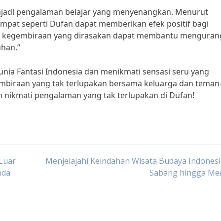
enjadi pengalaman belajar yang menyenangkan. Menurut
 tempat seperti Dufan dapat memberikan efek positif bagi
an kegembiraan yang dirasakan dapat membantu menguran
han.”
unia Fantasi Indonesia dan menikmati sensasi seru yang
mbiraan yang tak terlupakan bersama keluarga dan teman
 nikmati pengalaman yang tak terlupakan di Dufan!
 Luar
Menjelajahi Keindahan Wisata Budaya Indonesi
nda
Sabang hingga Me