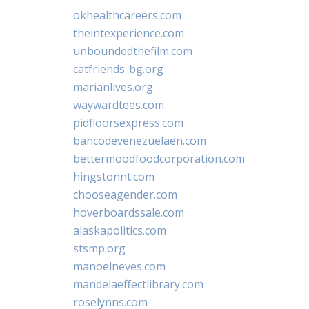
okhealthcareers.com
theintexperience.com
unboundedthefilm.com
catfriends-bg.org
marianlives.org
waywardtees.com
pidfloorsexpress.com
bancodevenezuelaen.com
bettermoodfoodcorporation.com
hingstonnt.com
chooseagender.com
hoverboardssale.com
alaskapolitics.com
stsmp.org
manoelneves.com
mandelaeffectlibrary.com
roselynns.com