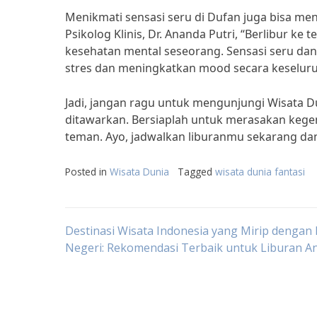
Menikmati sensasi seru di Dufan juga bisa m
Psikolog Klinis, Dr. Ananda Putri, “Berlibur ke
kesehatan mental seseorang. Sensasi seru d
stres dan meningkatkan mood secara keseluru
Jadi, jangan ragu untuk mengunjungi Wisata D
ditawarkan. Bersiaplah untuk merasakan kege
teman. Ayo, jadwalkan liburanmu sekarang dan
Posted in
Wisata Dunia
Tagged
wisata dunia fantasi
Post
Destinasi Wisata Indonesia yang Mirip dengan
Negeri: Rekomendasi Terbaik untuk Liburan A
navigation