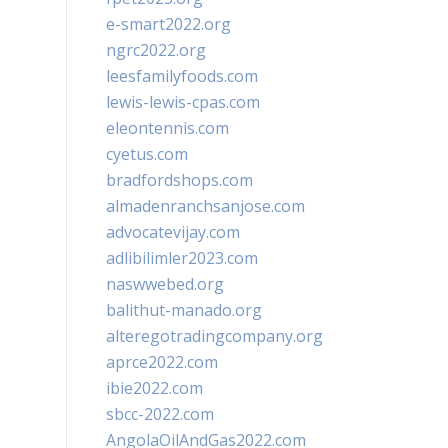
e-smart2022.org
ngrc2022.org
leesfamilyfoods.com
lewis-lewis-cpas.com
eleontennis.com
cyetus.com
bradfordshops.com
almadenranchsanjose.com
advocatevijay.com
adlibilimler2023.com
naswwebed.org
balithut-manado.org
alteregotradingcompany.org
aprce2022.com
ibie2022.com
sbcc-2022.com
AngolaOilAndGas2022.com