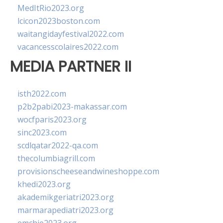
MedItRio2023.org
lcicon2023boston.com
waitangidayfestival2022.com
vacancesscolaires2022.com
MEDIA PARTNER II
isth2022.com
p2b2pabi2023-makassar.com
wocfparis2023.org
sinc2023.com
scdlqatar2022-qa.com
thecolumbiagrill.com
provisionscheeseandwineshoppe.com
khedi2023.org
akademikgeriatri2023.org
marmarapediatri2023.org