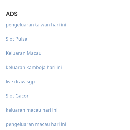
ADS
pengeluaran taiwan hari ini
Slot Pulsa
Keluaran Macau
keluaran kamboja hari ini
live draw sgp
Slot Gacor
keluaran macau hari ini
pengeluaran macau hari ini