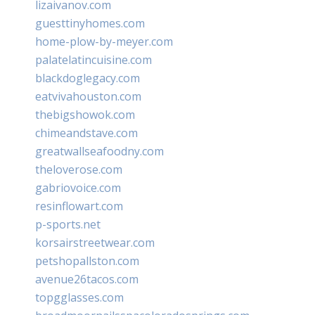
lizaivanov.com
guesttinyhomes.com
home-plow-by-meyer.com
palatelatincuisine.com
blackdoglegacy.com
eatvivahouston.com
thebigshowok.com
chimeandstave.com
greatwallseafoodny.com
theloverose.com
gabriovoice.com
resinflowart.com
p-sports.net
korsairstreetwear.com
petshopallston.com
avenue26tacos.com
topgglasses.com