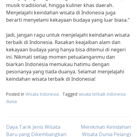
musik tradisional, hingga kuliner khas daerah.
Menjelajahi keindahan wisata di Indonesia juga
berarti menyelami kekayaan budaya yang luar biasa.”
Jadi, jangan ragu untuk menjelajahi keindahan wisata
terbaik di Indonesia. Rasakan keajaiban alam dan
kekayaan budaya yang hanya bisa ditemui di negeri
ini. Nikmati setiap momen petualanganmu dan
biarkan Indonesia memukau hatimu dengan
pesonanya yang tiada duanya. Selamat menjelajahi
keindahan wisata terbaik di Indonesia!
Posted in
Wisata Indonesia
Tagged
wisata terbaik indonesia
dunia
Post
Daya Tarik Jenis Wisata
Menikmati Keindahan
Baru yang Dikembangkan
Wisata Dunia Pelangi