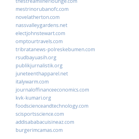
thestreamlinerlounge.com
mestrinorubanofc.com
novelatherton.com
nassvalleygardens.net
electjohnstewart.com
omptourtravels.com
tribratanews-polreskebumen.com
rsudbayuasih.org
publikjurnalistik.org
juneteenthapparel.net
italywarm.com
journaloffinanceeconomics.com
kvk-kumari.org
foodscienceandtechnology.com
scisportsscience.com
addisababacuisineaz.com
burgerimcamas.com