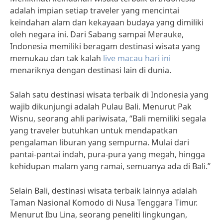
adalah impian setiap traveler yang mencintai
keindahan alam dan kekayaan budaya yang dimiliki
oleh negara ini. Dari Sabang sampai Merauke,
Indonesia memiliki beragam destinasi wisata yang
memukau dan tak kalah
live macau hari ini
menariknya dengan destinasi lain di dunia.
Salah satu destinasi wisata terbaik di Indonesia yang
wajib dikunjungi adalah Pulau Bali. Menurut Pak
Wisnu, seorang ahli pariwisata, “Bali memiliki segala
yang traveler butuhkan untuk mendapatkan
pengalaman liburan yang sempurna. Mulai dari
pantai-pantai indah, pura-pura yang megah, hingga
kehidupan malam yang ramai, semuanya ada di Bali.”
Selain Bali, destinasi wisata terbaik lainnya adalah
Taman Nasional Komodo di Nusa Tenggara Timur.
Menurut Ibu Lina, seorang peneliti lingkungan,