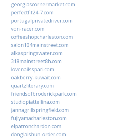
georgiascornermarket.com
perfectfit24-7.com
portugalprivatedriver.com
von-racer.com
coffeeshopcharleston.com
salon104mainstreet.com
alkaspringswater.com
318mainstreet8h.com
lovenailsspari.com
oakberry-kuwait.com
quartzliterary.com
friendsofbroderickpark.com
studiopiattellina.com
jannagrillspringfield.com
fujiyamacharleston.com
elpatronchardon.com
donglaishun-order.com