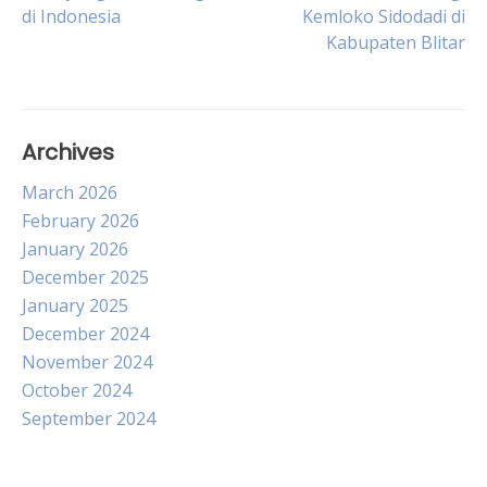
di Indonesia
Kemloko Sidodadi di
navigation
Kabupaten Blitar
Archives
March 2026
February 2026
January 2026
December 2025
January 2025
December 2024
November 2024
October 2024
September 2024