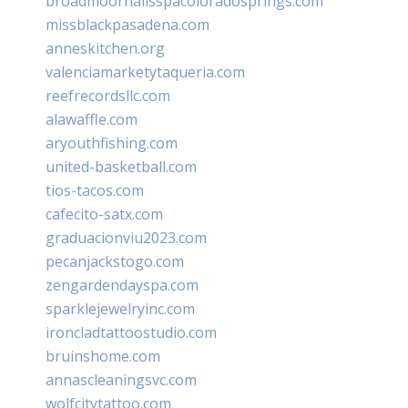
broadmoornailsspacoloradosprings.com
missblackpasadena.com
anneskitchen.org
valenciamarketytaqueria.com
reefrecordsllc.com
alawaffle.com
aryouthfishing.com
united-basketball.com
tios-tacos.com
cafecito-satx.com
graduacionviu2023.com
pecanjackstogo.com
zengardendayspa.com
sparklejewelryinc.com
ironcladtattoostudio.com
bruinshome.com
annascleaningsvc.com
wolfcitytattoo.com