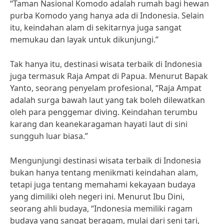
“Taman Nasional Komodo adalah rumah bagi hewan
purba Komodo yang hanya ada di Indonesia. Selain
itu, keindahan alam di sekitarnya juga sangat
memukau dan layak untuk dikunjungi.”
Tak hanya itu, destinasi wisata terbaik di Indonesia
juga termasuk Raja Ampat di Papua. Menurut Bapak
Yanto, seorang penyelam profesional, “Raja Ampat
adalah surga bawah laut yang tak boleh dilewatkan
oleh para penggemar diving. Keindahan terumbu
karang dan keanekaragaman hayati laut di sini
sungguh luar biasa.”
Mengunjungi destinasi wisata terbaik di Indonesia
bukan hanya tentang menikmati keindahan alam,
tetapi juga tentang memahami kekayaan budaya
yang dimiliki oleh negeri ini. Menurut Ibu Dini,
seorang ahli budaya, “Indonesia memiliki ragam
budaya yang sangat beragam, mulai dari seni tari,