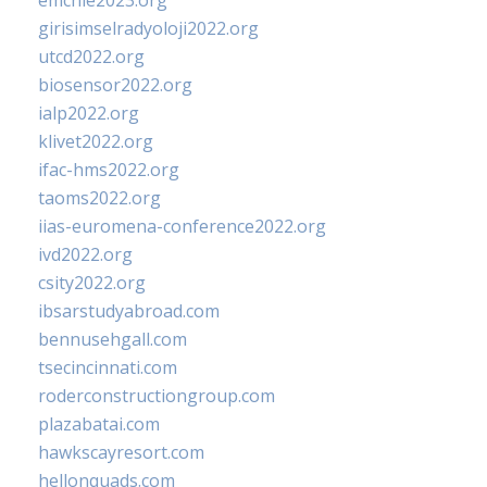
emchie2023.org
girisimselradyoloji2022.org
utcd2022.org
biosensor2022.org
ialp2022.org
klivet2022.org
ifac-hms2022.org
taoms2022.org
iias-euromena-conference2022.org
ivd2022.org
csity2022.org
ibsarstudyabroad.com
bennusehgall.com
tsecincinnati.com
roderconstructiongroup.com
plazabatai.com
hawkscayresort.com
hellonquads.com