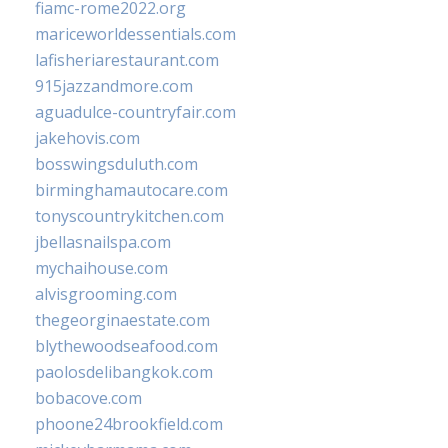
fiamc-rome2022.org
mariceworldessentials.com
lafisheriarestaurant.com
915jazzandmore.com
aguadulce-countryfair.com
jakehovis.com
bosswingsduluth.com
birminghamautocare.com
tonyscountrykitchen.com
jbellasnailspa.com
mychaihouse.com
alvisgrooming.com
thegeorginaestate.com
blythewoodseafood.com
paolosdelibangkok.com
bobacove.com
phoone24brookfield.com