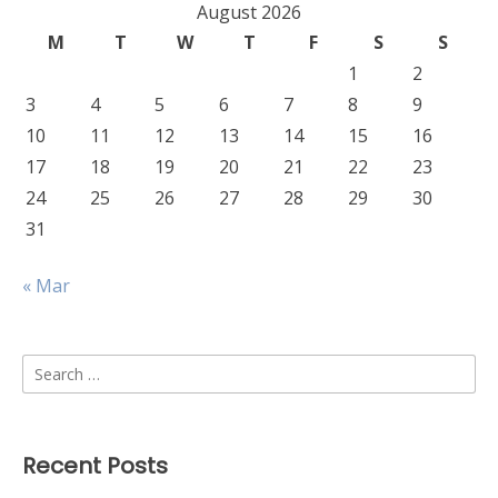
August 2026
M
T
W
T
F
S
S
1
2
3
4
5
6
7
8
9
10
11
12
13
14
15
16
17
18
19
20
21
22
23
24
25
26
27
28
29
30
31
« Mar
Search
for:
Recent Posts