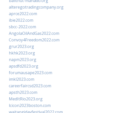
balithut-manado.org
alteregotradingcompany.org
aprce2022.com
ibie2022.com
sbcc-2022.com
AngolaOilAndGas2022.com
Convoy4Freedom2022.com
grur2023.org
hkhk2023.org
napm2023.org
apsdfd2023.org
forumausape2023.com
imkl2023.com
careerfaircsd2023.com
apsth2023.com
MedItRio2023.org
lcicon2023boston.com
waitangidayfestival2022.com