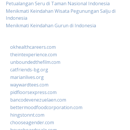
Petualangan Seru di Taman Nasional Indonesia
Menikmati Keindahan Wisata Pegunungan Salju di
Indonesia
Menikmati Keindahan Gurun di Indonesia
okhealthcareers.com
theintexperience.com
unboundedthefilm.com
catfriends-bg.org
marianlives.org
waywardtees.com
pidfloorsexpress.com
bancodevenezuelaen.com
bettermoodfoodcorporation.com
hingstonnt.com
chooseagender.com