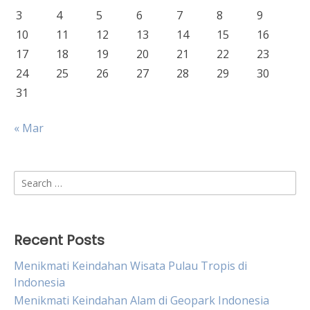
3
4
5
6
7
8
9
10
11
12
13
14
15
16
17
18
19
20
21
22
23
24
25
26
27
28
29
30
31
« Mar
Search
for:
Recent Posts
Menikmati Keindahan Wisata Pulau Tropis di
Indonesia
Menikmati Keindahan Alam di Geopark Indonesia