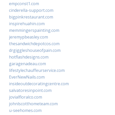
empconst1.com
cinderella-support.com
bigpinkrestaurant.com
inspirehuahin.com
memmingerspainting.com
jeremypbeasley.com
thesandwichdepotcos.com
drgiggleshouseofpain.com
hotflashdesigns.com
garagenadeau.com
lifestylechauffeurservice.com
EverNewNails.com
insideoutdecoratingcentre.com
salvatoresinpoint.com
jovialfloralco.com
johnlscotthometeam.com
u-seehomes.com