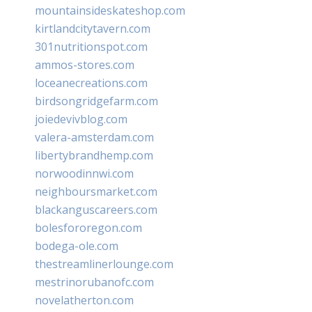
mountainsideskateshop.com
kirtlandcitytavern.com
301nutritionspot.com
ammos-stores.com
loceanecreations.com
birdsongridgefarm.com
joiedevivblog.com
valera-amsterdam.com
libertybrandhemp.com
norwoodinnwi.com
neighboursmarket.com
blackanguscareers.com
bolesfororegon.com
bodega-ole.com
thestreamlinerlounge.com
mestrinorubanofc.com
novelatherton.com