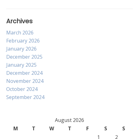
Archives
March 2026
February 2026
January 2026
December 2025
January 2025
December 2024
November 2024
October 2024
September 2024
August 2026
M
T
W
T
F
S
S
1
2