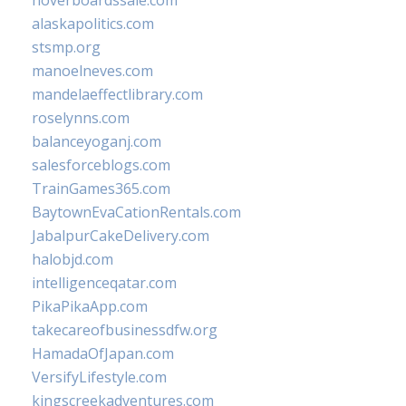
hoverboardssale.com
alaskapolitics.com
stsmp.org
manoelneves.com
mandelaeffectlibrary.com
roselynns.com
balanceyoganj.com
salesforceblogs.com
TrainGames365.com
BaytownEvaCationRentals.com
JabalpurCakeDelivery.com
halobjd.com
intelligenceqatar.com
PikaPikaApp.com
takecareofbusinessdfw.org
HamadaOfJapan.com
VersifyLifestyle.com
kingscreekadventures.com