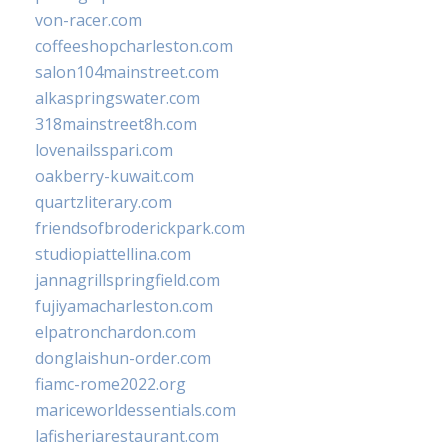
von-racer.com
coffeeshopcharleston.com
salon104mainstreet.com
alkaspringswater.com
318mainstreet8h.com
lovenailsspari.com
oakberry-kuwait.com
quartzliterary.com
friendsofbroderickpark.com
studiopiattellina.com
jannagrillspringfield.com
fujiyamacharleston.com
elpatronchardon.com
donglaishun-order.com
fiamc-rome2022.org
mariceworldessentials.com
lafisheriarestaurant.com