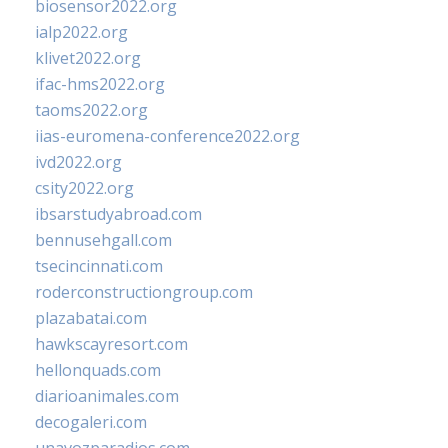
biosensor2022.org
ialp2022.org
klivet2022.org
ifac-hms2022.org
taoms2022.org
iias-euromena-conference2022.org
ivd2022.org
csity2022.org
ibsarstudyabroad.com
bennusehgall.com
tsecincinnati.com
roderconstructiongroup.com
plazabatai.com
hawkscayresort.com
hellonquads.com
diarioanimales.com
decogaleri.com