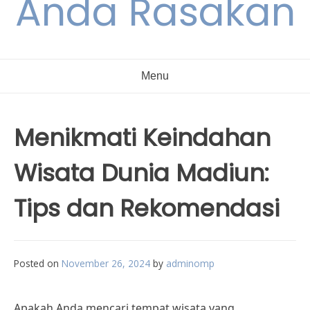
Anda Rasakan
Menu
Menikmati Keindahan
Wisata Dunia Madiun:
Tips dan Rekomendasi
Posted on
November 26, 2024
by
adminomp
Apakah Anda mencari tempat wisata yang