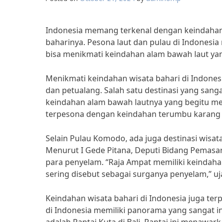
Indonesia memang terkenal dengan keindaha
baharinya. Pesona laut dan pulau di Indonesi
bisa menikmati keindahan alam bawah laut ya
Menikmati keindahan wisata bahari di Indones
dan petualang. Salah satu destinasi yang sang
keindahan alam bawah lautnya yang begitu 
terpesona dengan keindahan terumbu karang d
Selain Pulau Komodo, ada juga destinasi wisata
Menurut I Gede Pitana, Deputi Bidang Pemasa
para penyelam. “Raja Ampat memiliki keindahan
sering disebut sebagai surganya penyelam,” uj
Keindahan wisata bahari di Indonesia juga ter
di Indonesia memiliki panorama yang sangat i