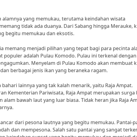
n alamnya yang memukau, terutama keindahan wisata
a memang tidak ada duanya. Dari Sabang hingga Merauke, k
ng begitu memukau dan eksotis.
ia memang menjadi pilihan yang tepat bagi para pecinta a
at populer adalah Pulau Komodo. Pulau ini terkenal dengan
mengagumkan. Menyelam di Pulau Komodo akan membuat k
an berbagai jenis ikan yang beraneka ragam.
 bahari lainnya yang tak kalah menarik, yaitu Raja Ampat.
ran Kementerian Pariwisata, Raja Ampat merupakan surga 
 alam bawah laut yang luar biasa. Tidak heran jika Raja A
arnya.
pancar dari pesona lautnya yang begitu memukau. Pantai-p
ndah dan mempesona. Salah satu pantai yang sangat terke