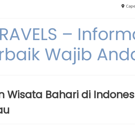
Cape
AVELS – Informa
rbaik Wajib An
 Wisata Bahari di Indones
au