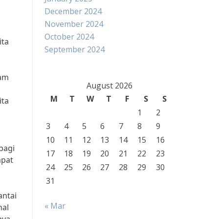
December 2024
November 2024
October 2024
ita
September 2024
lam
August 2026
M
T
W
T
F
S
S
ita
1
2
3
4
5
6
7
8
9
10
11
12
13
14
15
16
bagi
17
18
19
20
21
22
23
mpat
24
25
26
27
28
29
30
31
antai
« Mar
nal