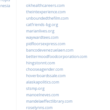
okhealthcareers.com
nesia
theintexperience.com
unboundedthefilm.com
catfriends-bg.org
marianlives.org
waywardtees.com
pidfloorsexpress.com
bancodevenezuelaen.com
bettermoodfoodcorporation.com
hingstonnt.com
chooseagender.com
hoverboardssale.com
alaskapolitics.com
stsmp.org
manoelneves.com
mandelaeffectlibrary.com
roselynns.com