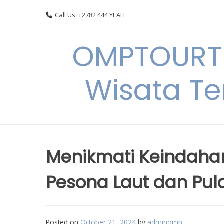
Skip
Call Us: +2782 444 YEAH
to
content
OMPTOURTR
Wisata Te
Menikmati Keindahan
Pesona Laut dan Pul
Posted on
October 21, 2024
by
adminomp