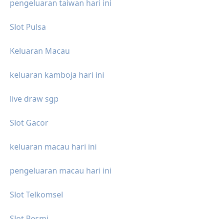
pengeluaran taiwan hari ini
Slot Pulsa
Keluaran Macau
keluaran kamboja hari ini
live draw sgp
Slot Gacor
keluaran macau hari ini
pengeluaran macau hari ini
Slot Telkomsel
Slot Resmi