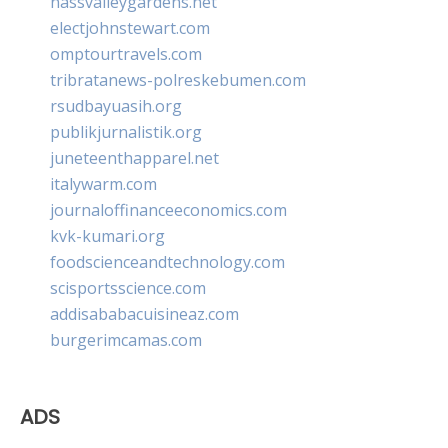
nassvalleygardens.net
electjohnstewart.com
omptourtravels.com
tribratanews-polreskebumen.com
rsudbayuasih.org
publikjurnalistik.org
juneteenthapparel.net
italywarm.com
journaloffinanceeconomics.com
kvk-kumari.org
foodscienceandtechnology.com
scisportsscience.com
addisababacuisineaz.com
burgerimcamas.com
ADS