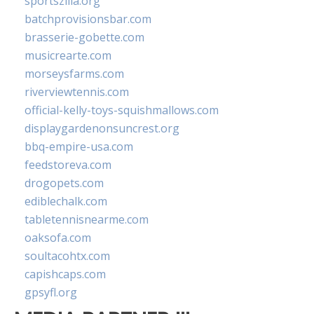
sportszilla.org
batchprovisionsbar.com
brasserie-gobette.com
musicrearte.com
morseysfarms.com
riverviewtennis.com
official-kelly-toys-squishmallows.com
displaygardenonsuncrest.org
bbq-empire-usa.com
feedstoreva.com
drogopets.com
ediblechalk.com
tabletennisnearme.com
oaksofa.com
soultacohtx.com
capishcaps.com
gpsyfl.org