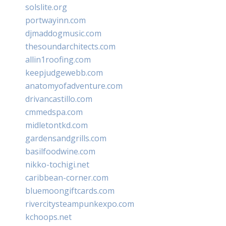
solslite.org
portwayinn.com
djmaddogmusic.com
thesoundarchitects.com
allin1roofing.com
keepjudgewebb.com
anatomyofadventure.com
drivancastillo.com
cmmedspa.com
midletontkd.com
gardensandgrills.com
basilfoodwine.com
nikko-tochigi.net
caribbean-corner.com
bluemoongiftcards.com
rivercitysteampunkexpo.com
kchoops.net