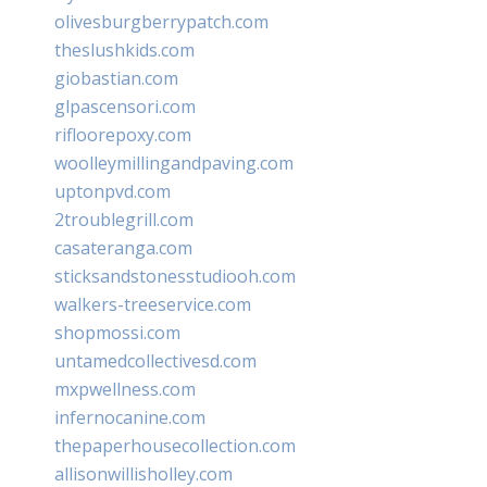
olivesburgberrypatch.com
theslushkids.com
giobastian.com
glpascensori.com
rifloorepoxy.com
woolleymillingandpaving.com
uptonpvd.com
2troublegrill.com
casateranga.com
sticksandstonesstudiooh.com
walkers-treeservice.com
shopmossi.com
untamedcollectivesd.com
mxpwellness.com
infernocanine.com
thepaperhousecollection.com
allisonwillisholley.com