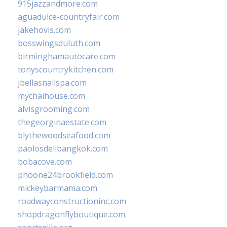
915jazzandmore.com
aguadulce-countryfair.com
jakehovis.com
bosswingsduluth.com
birminghamautocare.com
tonyscountrykitchen.com
jbellasnailspa.com
mychaihouse.com
alvisgrooming.com
thegeorginaestate.com
blythewoodseafood.com
paolosdelibangkok.com
bobacove.com
phoone24brookfield.com
mickeybarmama.com
roadwayconstructioninc.com
shopdragonflyboutique.com