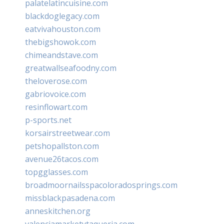
palatelatincuisine.com
blackdoglegacy.com
eatvivahouston.com
thebigshowok.com
chimeandstave.com
greatwallseafoodny.com
theloverose.com
gabriovoice.com
resinflowart.com
p-sports.net
korsairstreetwear.com
petshopallston.com
avenue26tacos.com
topgglasses.com
broadmoornailsspacoloradosprings.com
missblackpasadena.com
anneskitchen.org
valenciamarketytaqueria.com