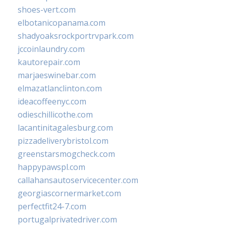
shoes-vert.com
elbotanicopanama.com
shadyoaksrockportrvpark.com
jccoinlaundry.com
kautorepair.com
marjaeswinebar.com
elmazatlanclinton.com
ideacoffeenyc.com
odieschillicothe.com
lacantinitagalesburg.com
pizzadeliverybristol.com
greenstarsmogcheck.com
happypawspl.com
callahansautoservicecenter.com
georgiascornermarket.com
perfectfit24-7.com
portugalprivatedriver.com