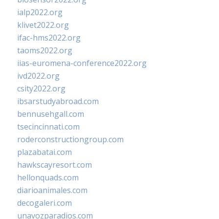
ialp2022.org
klivet2022.org
ifac-hms2022.org
taoms2022.org
iias-euromena-conference2022.org
ivd2022.org
csity2022.org
ibsarstudyabroad.com
bennusehgall.com
tsecincinnati.com
roderconstructiongroup.com
plazabatai.com
hawkscayresort.com
hellonquads.com
diarioanimales.com
decogaleri.com
unavozparadios.com