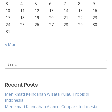
3
4
5
6
7
8
9
10
11
12
13
14
15
16
17
18
19
20
21
22
23
24
25
26
27
28
29
30
31
« Mar
Search
for:
Recent Posts
Menikmati Keindahan Wisata Pulau Tropis di
Indonesia
Menikmati Keindahan Alam di Geopark Indonesia