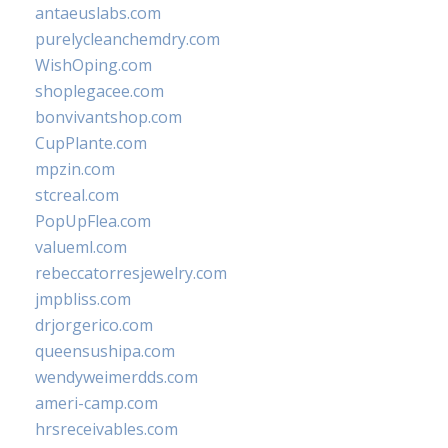
antaeuslabs.com
purelycleanchemdry.com
WishOping.com
shoplegacee.com
bonvivantshop.com
CupPlante.com
mpzin.com
stcreal.com
PopUpFlea.com
valueml.com
rebeccatorresjewelry.com
jmpbliss.com
drjorgerico.com
queensushipa.com
wendyweimerdds.com
ameri-camp.com
hrsreceivables.com