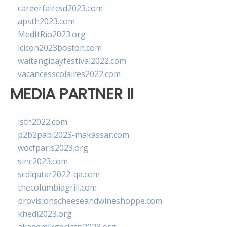
careerfaircsd2023.com
apsth2023.com
MedItRio2023.org
lcicon2023boston.com
waitangidayfestival2022.com
vacancesscolaires2022.com
MEDIA PARTNER II
isth2022.com
p2b2pabi2023-makassar.com
wocfparis2023.org
sinc2023.com
scdlqatar2022-qa.com
thecolumbiagrill.com
provisionscheeseandwineshoppe.com
khedi2023.org