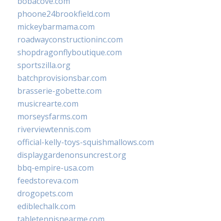
bobacove.com
phoone24brookfield.com
mickeybarmama.com
roadwayconstructioninc.com
shopdragonflyboutique.com
sportszilla.org
batchprovisionsbar.com
brasserie-gobette.com
musicrearte.com
morseysfarms.com
riverviewtennis.com
official-kelly-toys-squishmallows.com
displaygardenonsuncrest.org
bbq-empire-usa.com
feedstoreva.com
drogopets.com
ediblechalk.com
tabletennisnearme.com