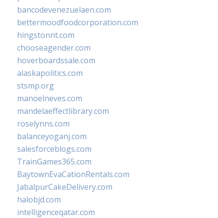
bancodevenezuelaen.com
bettermoodfoodcorporation.com
hingstonnt.com
chooseagender.com
hoverboardssale.com
alaskapolitics.com
stsmp.org
manoelneves.com
mandelaeffectlibrary.com
roselynns.com
balanceyoganj.com
salesforceblogs.com
TrainGames365.com
BaytownEvaCationRentals.com
JabalpurCakeDelivery.com
halobjd.com
intelligenceqatar.com