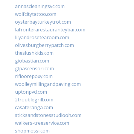
annascleaningsvc.com
wolfcitytattoo.com
oysterbayturkeytrot.com
lafronterarestauranteybar.com
lilyandrosetearoom.com
olivesburgberrypatch.com
theslushkids.com
giobastian.com
glpascensori.com
rifloorepoxy.com
woolleymillingandpaving.com
uptonpvd.com
2troublegrill.com
casateranga.com
sticksandstonesstudiooh.com
walkers-treeservice.com
shopmossi.com