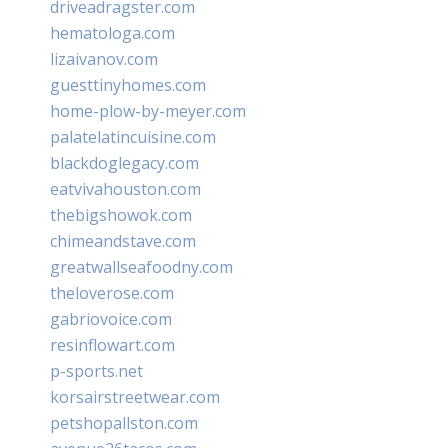
driveadragster.com
hematologa.com
lizaivanov.com
guesttinyhomes.com
home-plow-by-meyer.com
palatelatincuisine.com
blackdoglegacy.com
eatvivahouston.com
thebigshowok.com
chimeandstave.com
greatwallseafoodny.com
theloverose.com
gabriovoice.com
resinflowart.com
p-sports.net
korsairstreetwear.com
petshopallston.com