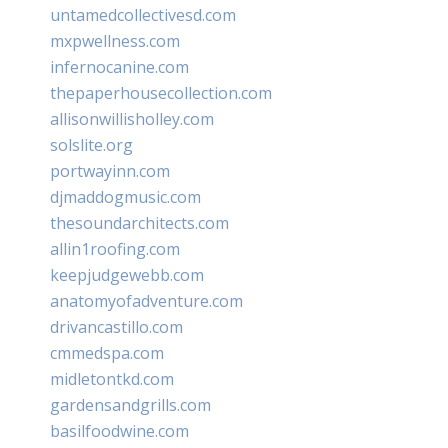
untamedcollectivesd.com
mxpwellness.com
infernocanine.com
thepaperhousecollection.com
allisonwillisholley.com
solslite.org
portwayinn.com
djmaddogmusic.com
thesoundarchitects.com
allin1roofing.com
keepjudgewebb.com
anatomyofadventure.com
drivancastillo.com
cmmedspa.com
midletontkd.com
gardensandgrills.com
basilfoodwine.com