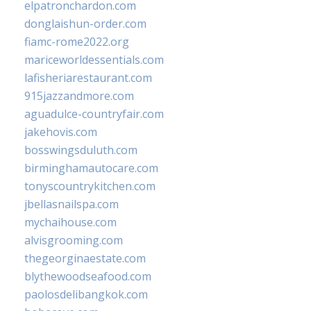
elpatronchardon.com
donglaishun-order.com
fiamc-rome2022.org
mariceworldessentials.com
lafisheriarestaurant.com
915jazzandmore.com
aguadulce-countryfair.com
jakehovis.com
bosswingsduluth.com
birminghamautocare.com
tonyscountrykitchen.com
jbellasnailspa.com
mychaihouse.com
alvisgrooming.com
thegeorginaestate.com
blythewoodseafood.com
paolosdelibangkok.com