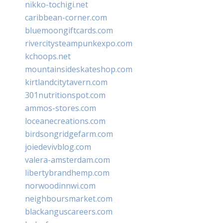
nikko-tochigi.net
caribbean-corner.com
bluemoongiftcards.com
rivercitysteampunkexpo.com
kchoops.net
mountainsideskateshop.com
kirtlandcitytavern.com
301nutritionspot.com
ammos-stores.com
loceanecreations.com
birdsongridgefarm.com
joiedevivblog.com
valera-amsterdam.com
libertybrandhemp.com
norwoodinnwi.com
neighboursmarket.com
blackanguscareers.com