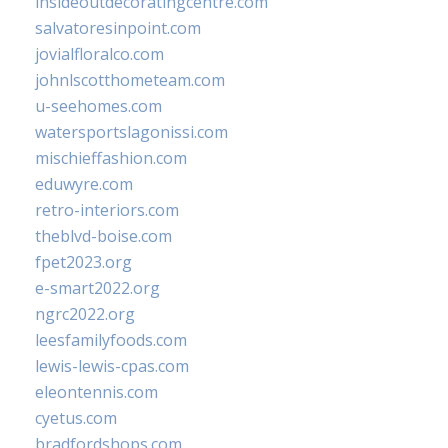
insideoutdecoratingcentre.com
salvatoresinpoint.com
jovialfloralco.com
johnlscotthometeam.com
u-seehomes.com
watersportslagonissi.com
mischieffashion.com
eduwyre.com
retro-interiors.com
theblvd-boise.com
fpet2023.org
e-smart2022.org
ngrc2022.org
leesfamilyfoods.com
lewis-lewis-cpas.com
eleontennis.com
cyetus.com
bradfordshops.com