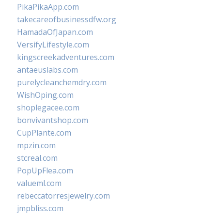
PikaPikaApp.com
takecareofbusinessdfw.org
HamadaOfJapan.com
VersifyLifestyle.com
kingscreekadventures.com
antaeuslabs.com
purelycleanchemdry.com
WishOping.com
shoplegacee.com
bonvivantshop.com
CupPlante.com
mpzin.com
stcreal.com
PopUpFlea.com
valueml.com
rebeccatorresjewelry.com
jmpbliss.com