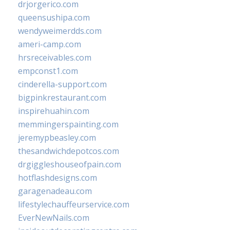
drjorgerico.com
queensushipa.com
wendyweimerdds.com
ameri-camp.com
hrsreceivables.com
empconst1.com
cinderella-support.com
bigpinkrestaurant.com
inspirehuahin.com
memmingerspainting.com
jeremypbeasley.com
thesandwichdepotcos.com
drgiggleshouseofpain.com
hotflashdesigns.com
garagenadeau.com
lifestylechauffeurservice.com
EverNewNails.com