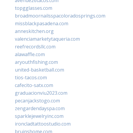
avenue26tacos.com
topgglasses.com
broadmoornailsspacoloradosprings.com
missblackpasadena.com
anneskitchen.org
valenciamarketytaqueria.com
reefrecordsllc.com
alawaffle.com
aryouthfishing.com
united-basketball.com
tios-tacos.com
cafecito-satx.com
graduacionviu2023.com
pecanjackstogo.com
zengardendayspa.com
sparklejewelryinc.com
ironcladtattoostudio.com
bruinshome.com