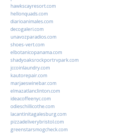
hawkscayresort.com
hellonquads.com
diarioanimales.com
decogaleri.com
unavozparadios.com
shoes-vert.com
elbotanicopanama.com
shadyoaksrockportrvpark.com
jccoinlaundry.com
kautorepair.com
marjaeswinebar.com
elmazatlanclinton.com
ideacoffeenyc.com
odieschillicothe.com
lacantinitagalesburg.com
pizzadeliverybristol.com
greenstarsmogcheck.com