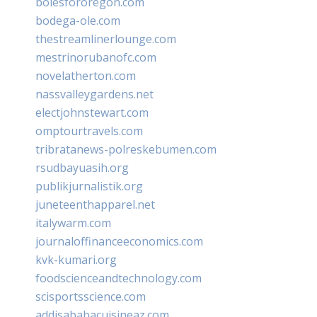
bolesfororegon.com
bodega-ole.com
thestreamlinerlounge.com
mestrinorubanofc.com
novelatherton.com
nassvalleygardens.net
electjohnstewart.com
omptourtravels.com
tribratanews-polreskebumen.com
rsudbayuasih.org
publikjurnalistik.org
juneteenthapparel.net
italywarm.com
journaloffinanceeconomics.com
kvk-kumari.org
foodscienceandtechnology.com
scisportsscience.com
addisababacuisineaz.com