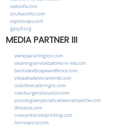
oaksofa.com
soultacohtx.com
capishcaps.com
gpsyfl.org
MEDIA PARTNER III
vwrepairarlington.com
cleaningservicebaltimore-md.com
beckslandscapeandfence.com
vistaaltadelveramendi.com
coastlinecateringnc.com
cuesburgershouston.com
psicologiaespecializadaencampeche.com
dmtacos.com
crescentstreetprinting.com
hornopizza.com