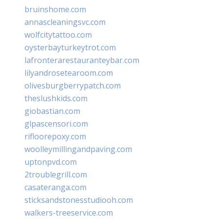
bruinshome.com
annascleaningsvc.com
wolfcitytattoo.com
oysterbayturkeytrot.com
lafronterarestauranteybar.com
lilyandrosetearoom.com
olivesburgberrypatch.com
theslushkids.com
giobastian.com
glpascensori.com
rifloorepoxy.com
woolleymillingandpaving.com
uptonpvd.com
2troublegrill.com
casateranga.com
sticksandstonesstudiooh.com
walkers-treeservice.com