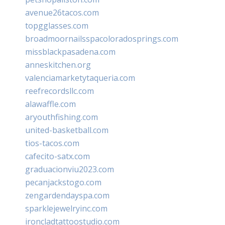
avenue26tacos.com
topgglasses.com
broadmoornailsspacoloradosprings.com
missblackpasadena.com
anneskitchen.org
valenciamarketytaqueria.com
reefrecordsllc.com
alawaffle.com
aryouthfishing.com
united-basketball.com
tios-tacos.com
cafecito-satx.com
graduacionviu2023.com
pecanjackstogo.com
zengardendayspa.com
sparklejewelryinc.com
ironcladtattoostudio.com