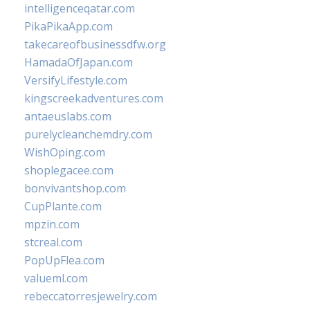
intelligenceqatar.com
PikaPikaApp.com
takecareofbusinessdfw.org
HamadaOfJapan.com
VersifyLifestyle.com
kingscreekadventures.com
antaeuslabs.com
purelycleanchemdry.com
WishOping.com
shoplegacee.com
bonvivantshop.com
CupPlante.com
mpzin.com
stcreal.com
PopUpFlea.com
valueml.com
rebeccatorresjewelry.com