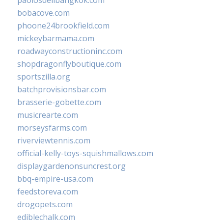
paolosdelibangkok.com
bobacove.com
phoone24brookfield.com
mickeybarmama.com
roadwayconstructioninc.com
shopdragonflyboutique.com
sportszilla.org
batchprovisionsbar.com
brasserie-gobette.com
musicrearte.com
morseysfarms.com
riverviewtennis.com
official-kelly-toys-squishmallows.com
displaygardenonsuncrest.org
bbq-empire-usa.com
feedstoreva.com
drogopets.com
ediblechalk.com