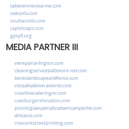
tabletennisnearme.com
oaksofa.com
soultacohtx.com
capishcaps.com
gpsyfl.org
MEDIA PARTNER III
vwrepairarlington.com
cleaningservicebaltimore-md.com
beckslandscapeandfence.com
vistaaltadelveramendi.com
coastlinecateringnc.com
cuesburgershouston.com
psicologiaespecializadaencampeche.com
dmtacos.com
crescentstreetprinting.com