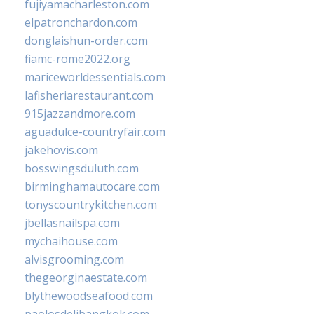
fujiyamacharleston.com
elpatronchardon.com
donglaishun-order.com
fiamc-rome2022.org
mariceworldessentials.com
lafisheriarestaurant.com
915jazzandmore.com
aguadulce-countryfair.com
jakehovis.com
bosswingsduluth.com
birminghamautocare.com
tonyscountrykitchen.com
jbellasnailspa.com
mychaihouse.com
alvisgrooming.com
thegeorginaestate.com
blythewoodseafood.com