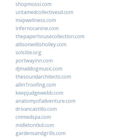
shopmossi.com
untamedcollectivesd.com
mxpwellness.com
infernocanine.com
thepaperhousecollection.com
allisonwillisholley.com
solslite.org
portwayinn.com
djmaddogmusic.com
thesoundarchitects.com
allin1roofing.com
keepjudgewebb.com
anatomyofadventure.com
drivancastillo.com
cmmedspa.com
midletontkd.com
gardensandgrills.com