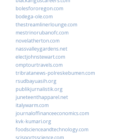
blackanguscareers.com
bolesfororegon.com
bodega-ole.com
thestreamlinerlounge.com
mestrinorubanofc.com
novelatherton.com
nassvalleygardens.net
electjohnstewart.com
omptourtravels.com
tribratanews-polreskebumen.com
rsudbayuasih.org
publikjurnalistik.org
juneteenthapparel.net
italywarm.com
journaloffinanceeconomics.com
kvk-kumari.org
foodscienceandtechnology.com
scisportsscience.com