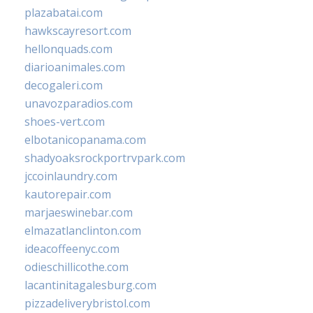
plazabatai.com
hawkscayresort.com
hellonquads.com
diarioanimales.com
decogaleri.com
unavozparadios.com
shoes-vert.com
elbotanicopanama.com
shadyoaksrockportrvpark.com
jccoinlaundry.com
kautorepair.com
marjaeswinebar.com
elmazatlanclinton.com
ideacoffeenyc.com
odieschillicothe.com
lacantinitagalesburg.com
pizzadeliverybristol.com