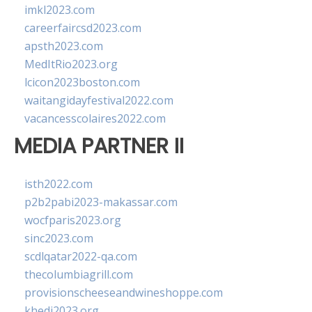
imkl2023.com
careerfaircsd2023.com
apsth2023.com
MedItRio2023.org
lcicon2023boston.com
waitangidayfestival2022.com
vacancesscolaires2022.com
MEDIA PARTNER II
isth2022.com
p2b2pabi2023-makassar.com
wocfparis2023.org
sinc2023.com
scdlqatar2022-qa.com
thecolumbiagrill.com
provisionscheeseandwineshoppe.com
khedi2023.org