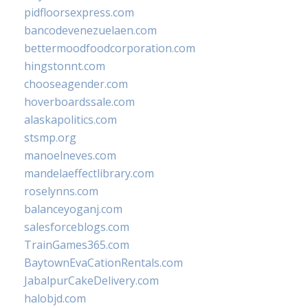
pidfloorsexpress.com
bancodevenezuelaen.com
bettermoodfoodcorporation.com
hingstonnt.com
chooseagender.com
hoverboardssale.com
alaskapolitics.com
stsmp.org
manoelneves.com
mandelaeffectlibrary.com
roselynns.com
balanceyoganj.com
salesforceblogs.com
TrainGames365.com
BaytownEvaCationRentals.com
JabalpurCakeDelivery.com
halobjd.com