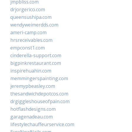
jmpbliss.com
drjorgerico.com
queensushipa.com
wendyweimerdds.com
ameri-camp.com
hrsreceivables.com
empconst1.com
cinderella-support.com
bigpinkrestaurant.com
inspirehuahin.com
memmingerspainting.com
jeremypbeasley.com
thesandwichdepotcos.com
drgiggleshouseofpain.com
hotflashdesigns.com
garagenadeau.com
lifestylechauffeurservice.com