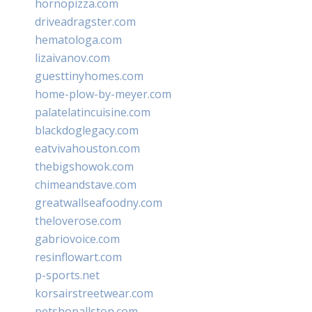
hornopizza.com
driveadragster.com
hematologa.com
lizaivanov.com
guesttinyhomes.com
home-plow-by-meyer.com
palatelatincuisine.com
blackdoglegacy.com
eatvivahouston.com
thebigshowok.com
chimeandstave.com
greatwallseafoodny.com
theloverose.com
gabriovoice.com
resinflowart.com
p-sports.net
korsairstreetwear.com
petshopallston.com