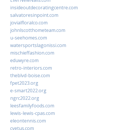
EverNewNails.com
insideoutdecoratingcentre.com
salvatoresinpoint.com
jovialfloralco.com
johnlscotthometeam.com
u-seehomes.com
watersportslagonissi.com
mischieffashion.com
eduwyre.com
retro-interiors.com
theblvd-boise.com
fpet2023.org
e-smart2022.org
ngrc2022.org
leesfamilyfoods.com
lewis-lewis-cpas.com
eleontennis.com
cyetus.com