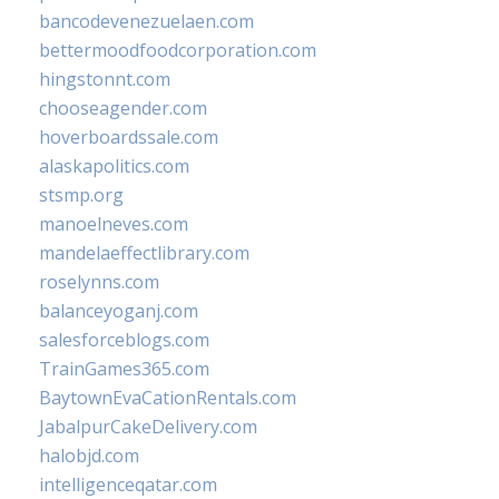
bancodevenezuelaen.com
bettermoodfoodcorporation.com
hingstonnt.com
chooseagender.com
hoverboardssale.com
alaskapolitics.com
stsmp.org
manoelneves.com
mandelaeffectlibrary.com
roselynns.com
balanceyoganj.com
salesforceblogs.com
TrainGames365.com
BaytownEvaCationRentals.com
JabalpurCakeDelivery.com
halobjd.com
intelligenceqatar.com