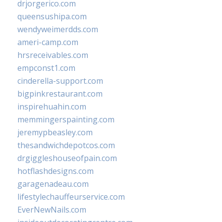
drjorgerico.com
queensushipa.com
wendyweimerdds.com
ameri-camp.com
hrsreceivables.com
empconst1.com
cinderella-support.com
bigpinkrestaurant.com
inspirehuahin.com
memmingerspainting.com
jeremypbeasley.com
thesandwichdepotcos.com
drgiggleshouseofpain.com
hotflashdesigns.com
garagenadeau.com
lifestylechauffeurservice.com
EverNewNails.com