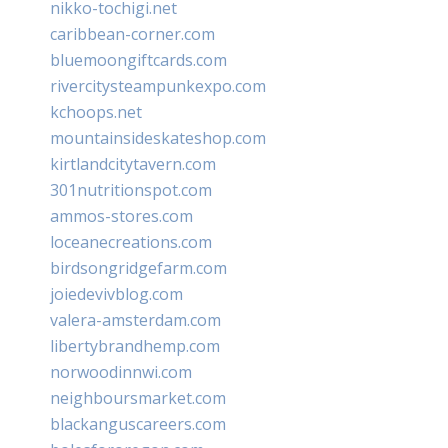
nikko-tochigi.net
caribbean-corner.com
bluemoongiftcards.com
rivercitysteampunkexpo.com
kchoops.net
mountainsideskateshop.com
kirtlandcitytavern.com
301nutritionspot.com
ammos-stores.com
loceanecreations.com
birdsongridgefarm.com
joiedevivblog.com
valera-amsterdam.com
libertybrandhemp.com
norwoodinnwi.com
neighboursmarket.com
blackanguscareers.com