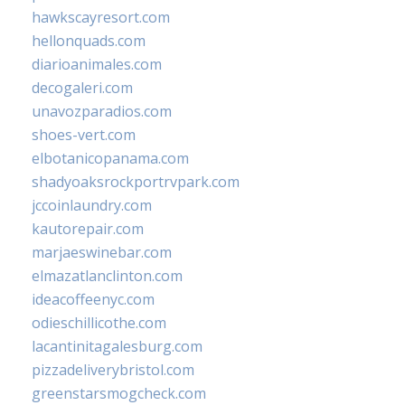
hawkscayresort.com
hellonquads.com
diarioanimales.com
decogaleri.com
unavozparadios.com
shoes-vert.com
elbotanicopanama.com
shadyoaksrockportrvpark.com
jccoinlaundry.com
kautorepair.com
marjaeswinebar.com
elmazatlanclinton.com
ideacoffeenyc.com
odieschillicothe.com
lacantinitagalesburg.com
pizzadeliverybristol.com
greenstarsmogcheck.com