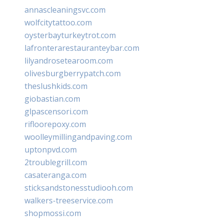
annascleaningsvc.com
wolfcitytattoo.com
oysterbayturkeytrot.com
lafronterarestauranteybar.com
lilyandrosetearoom.com
olivesburgberrypatch.com
theslushkids.com
giobastian.com
glpascensori.com
rifloorepoxy.com
woolleymillingandpaving.com
uptonpvd.com
2troublegrill.com
casateranga.com
sticksandstonesstudiooh.com
walkers-treeservice.com
shopmossi.com