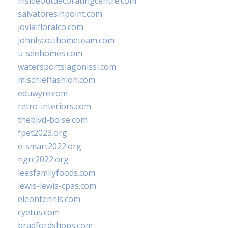
insideoutdecoratingcentre.com
salvatoresinpoint.com
jovialfloralco.com
johnlscotthometeam.com
u-seehomes.com
watersportslagonissi.com
mischieffashion.com
eduwyre.com
retro-interiors.com
theblvd-boise.com
fpet2023.org
e-smart2022.org
ngrc2022.org
leesfamilyfoods.com
lewis-lewis-cpas.com
eleontennis.com
cyetus.com
bradfordshops.com