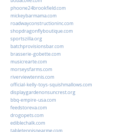
bobacove.com
phoone24brookfield.com
mickeybarmama.com
roadwayconstructioninc.com
shopdragonflyboutique.com
sportszilla.org
batchprovisionsbar.com
brasserie-gobette.com
musicrearte.com
morseysfarms.com
riverviewtennis.com
official-kelly-toys-squishmallows.com
displaygardenonsuncrest.org
bbq-empire-usa.com
feedstoreva.com
drogopets.com
ediblechalk.com
tabletennisnearme.com