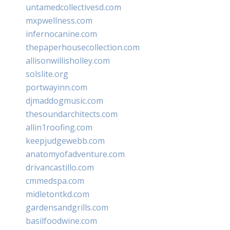
untamedcollectivesd.com
mxpwellness.com
infernocanine.com
thepaperhousecollection.com
allisonwillisholley.com
solslite.org
portwayinn.com
djmaddogmusic.com
thesoundarchitects.com
allin1roofing.com
keepjudgewebb.com
anatomyofadventure.com
drivancastillo.com
cmmedspa.com
midletontkd.com
gardensandgrills.com
basilfoodwine.com