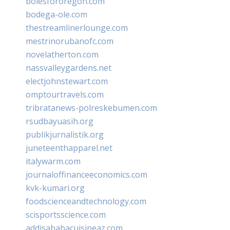
bolesfororegon.com
bodega-ole.com
thestreamlinerlounge.com
mestrinorubanofc.com
novelatherton.com
nassvalleygardens.net
electjohnstewart.com
omptourtravels.com
tribratanews-polreskebumen.com
rsudbayuasih.org
publikjurnalistik.org
juneteenthapparel.net
italywarm.com
journaloffinanceeconomics.com
kvk-kumari.org
foodscienceandtechnology.com
scisportsscience.com
addisababacuisineaz.com