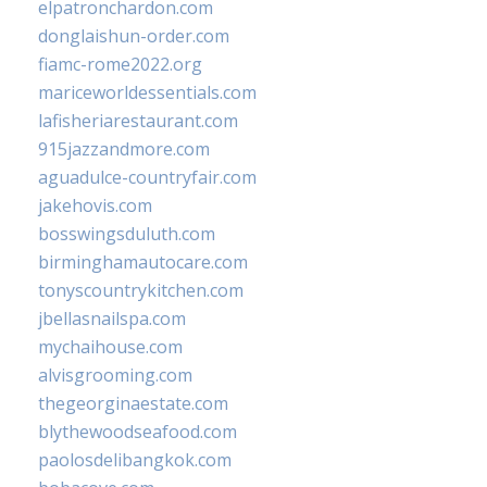
elpatronchardon.com
donglaishun-order.com
fiamc-rome2022.org
mariceworldessentials.com
lafisheriarestaurant.com
915jazzandmore.com
aguadulce-countryfair.com
jakehovis.com
bosswingsduluth.com
birminghamautocare.com
tonyscountrykitchen.com
jbellasnailspa.com
mychaihouse.com
alvisgrooming.com
thegeorginaestate.com
blythewoodseafood.com
paolosdelibangkok.com