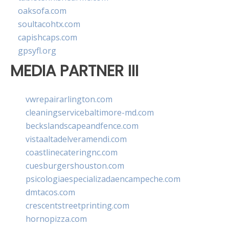
oaksofa.com
soultacohtx.com
capishcaps.com
gpsyfl.org
MEDIA PARTNER III
vwrepairarlington.com
cleaningservicebaltimore-md.com
beckslandscapeandfence.com
vistaaltadelveramendi.com
coastlinecateringnc.com
cuesburgershouston.com
psicologiaespecializadaencampeche.com
dmtacos.com
crescentstreetprinting.com
hornopizza.com