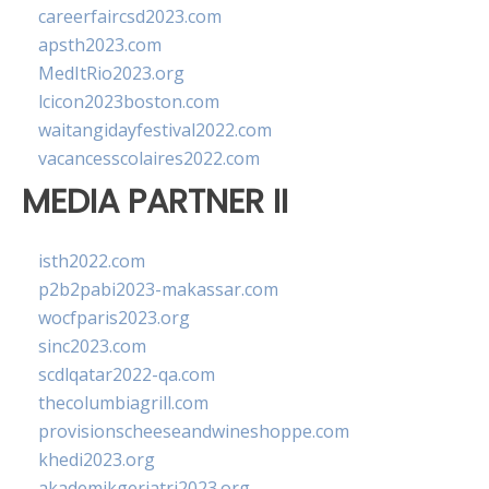
careerfaircsd2023.com
apsth2023.com
MedItRio2023.org
lcicon2023boston.com
waitangidayfestival2022.com
vacancesscolaires2022.com
MEDIA PARTNER II
isth2022.com
p2b2pabi2023-makassar.com
wocfparis2023.org
sinc2023.com
scdlqatar2022-qa.com
thecolumbiagrill.com
provisionscheeseandwineshoppe.com
khedi2023.org
akademikgeriatri2023.org