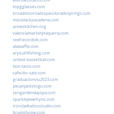
topgglasses.com
broadmoornailsspacoloradosprings.com
missblackpasadena.com
anneskitchen.org
valenciamarketytaqueria.com
reefrecordsllc.com
alawaffle.com
aryouthfishing.com
united-basketball.com
tios-tacos.com
cafecito-satx.com
graduacionviu2023.com
pecanjackstogo.com
zengardendayspa.com
sparklejewelryinc.com
ironcladtattoostudio.com
bruinshome.com