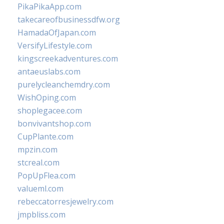
PikaPikaApp.com
takecareofbusinessdfw.org
HamadaOfJapan.com
VersifyLifestyle.com
kingscreekadventures.com
antaeuslabs.com
purelycleanchemdry.com
WishOping.com
shoplegacee.com
bonvivantshop.com
CupPlante.com
mpzin.com
stcreal.com
PopUpFlea.com
valueml.com
rebeccatorresjewelry.com
jmpbliss.com