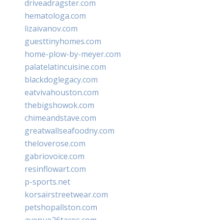
driveadragster.com
hematologa.com
lizaivanov.com
guesttinyhomes.com
home-plow-by-meyer.com
palatelatincuisine.com
blackdoglegacy.com
eatvivahouston.com
thebigshowok.com
chimeandstave.com
greatwallseafoodny.com
theloverose.com
gabriovoice.com
resinflowart.com
p-sports.net
korsairstreetwear.com
petshopallston.com
avenue26tacos.com