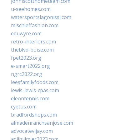
johnlscotthometeam.com
u-seehomes.com
watersportslagonissi.com
mischieffashion.com
eduwyre.com
retro-interiors.com
theblvd-boise.com
fpet2023.org
e-smart2022.org
ngrc2022.org
leesfamilyfoods.com
lewis-lewis-cpas.com
eleontennis.com
cyetus.com
bradfordshops.com
almadenranchsanjose.com
advocatevijay.com
adlibilimler2023.com