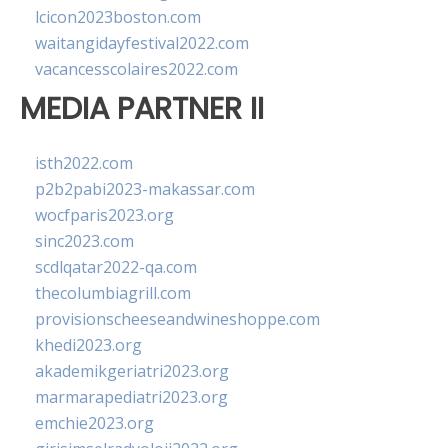
lcicon2023boston.com
waitangidayfestival2022.com
vacancesscolaires2022.com
MEDIA PARTNER II
isth2022.com
p2b2pabi2023-makassar.com
wocfparis2023.org
sinc2023.com
scdlqatar2022-qa.com
thecolumbiagrill.com
provisionscheeseandwineshoppe.com
khedi2023.org
akademikgeriatri2023.org
marmarapediatri2023.org
emchie2023.org