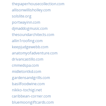
thepaperhousecollection.com
allisonwillisholley.com
solslite.org
portwayinn.com
djmaddogmusic.com
thesoundarchitects.com
allin1roofing.com
keepjudgewebb.com
anatomyofadventure.com
drivancastillo.com
cmmedspa.com
midletontkd.com
gardensandgrills.com
basilfoodwine.com
nikko-tochigi.net
caribbean-corner.com
bluemoongiftcards.com