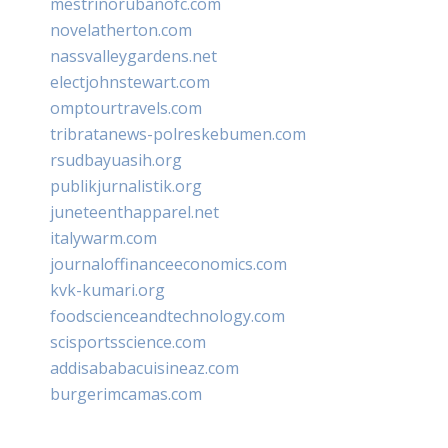
mestrinorubanofc.com
novelatherton.com
nassvalleygardens.net
electjohnstewart.com
omptourtravels.com
tribratanews-polreskebumen.com
rsudbayuasih.org
publikjurnalistik.org
juneteenthapparel.net
italywarm.com
journaloffinanceeconomics.com
kvk-kumari.org
foodscienceandtechnology.com
scisportsscience.com
addisababacuisineaz.com
burgerimcamas.com