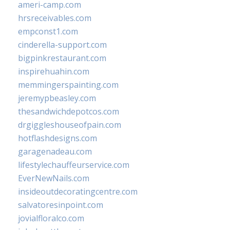
ameri-camp.com
hrsreceivables.com
empconst1.com
cinderella-support.com
bigpinkrestaurant.com
inspirehuahin.com
memmingerspainting.com
jeremypbeasley.com
thesandwichdepotcos.com
drgiggleshouseofpain.com
hotflashdesigns.com
garagenadeau.com
lifestylechauffeurservice.com
EverNewNails.com
insideoutdecoratingcentre.com
salvatoresinpoint.com
jovialfloralco.com