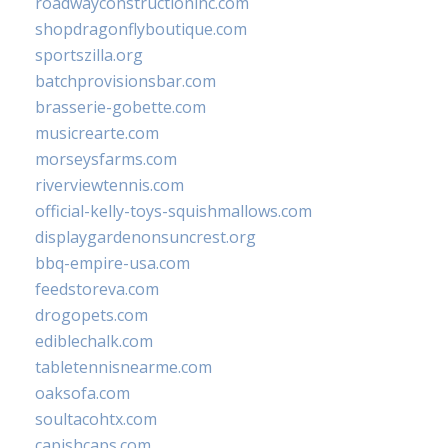
roadwayconstructioninc.com
shopdragonflyboutique.com
sportszilla.org
batchprovisionsbar.com
brasserie-gobette.com
musicrearte.com
morseysfarms.com
riverviewtennis.com
official-kelly-toys-squishmallows.com
displaygardenonsuncrest.org
bbq-empire-usa.com
feedstoreva.com
drogopets.com
ediblechalk.com
tabletennisnearme.com
oaksofa.com
soultacohtx.com
capishcaps.com