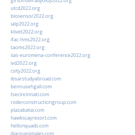
girisimselradyoloji2022.org
utcd2022.org
biosensor2022.org
ialp2022.org
klivet2022.org
ifac-hms2022.org
taoms2022.org
iias-euromena-conference2022.org
ivd2022.org
csity2022.org
ibsarstudyabroad.com
bennusehgall.com
tsecincinnati.com
roderconstructiongroup.com
plazabatai.com
hawkscayresort.com
hellonquads.com
diarioanimales.com