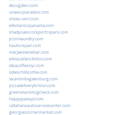
decogaleri.com
unavozparadios.com
shoes-vert.com
elbotanicopanama.com
shadyoaksrockportrvpark.com
jccoinlaundry.com
kautorepair.com
marjaeswinebar.com
elmazatlanclinton.com
ideacoffeenyc.com
odieschillicothe.com
lacantinitagalesburg.com
pizzadeliverybristol.com
greenstarsmogcheck.com
happypawspl.com
callahansautoservicecenter.com
georgiascornermarket.com