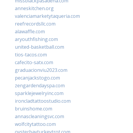
missblackpasadena.com
anneskitchen.org
valenciamarketytaqueria.com
reefrecordsllc.com
alawaffle.com
aryouthfishing.com
united-basketball.com
tios-tacos.com
cafecito-satx.com
graduacionviu2023.com
pecanjackstogo.com
zengardendayspa.com
sparklejewelryinc.com
ironcladtattoostudio.com
bruinshome.com
annascleaningsvc.com
wolfcitytattoo.com
oysterbayturkeytrot.com