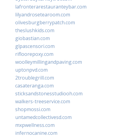
lafronterarestauranteybar.com
lilyandrosetearoom.com
olivesburgberrypatch.com
theslushkids.com
giobastian.com
glpascensori.com
rifloorepoxy.com
woolleymillingandpaving.com
uptonpvd.com
2troublegrill.com
casateranga.com
sticksandstonesstudiooh.com
walkers-treeservice.com
shopmossi.com
untamedcollectivesd.com
mxpwellness.com
infernocanine.com