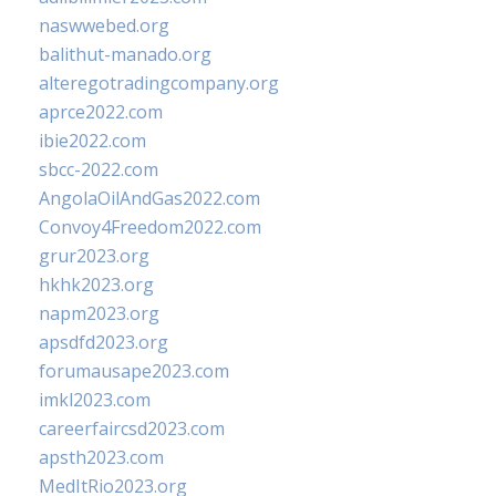
naswwebed.org
balithut-manado.org
alteregotradingcompany.org
aprce2022.com
ibie2022.com
sbcc-2022.com
AngolaOilAndGas2022.com
Convoy4Freedom2022.com
grur2023.org
hkhk2023.org
napm2023.org
apsdfd2023.org
forumausape2023.com
imkl2023.com
careerfaircsd2023.com
apsth2023.com
MedItRio2023.org