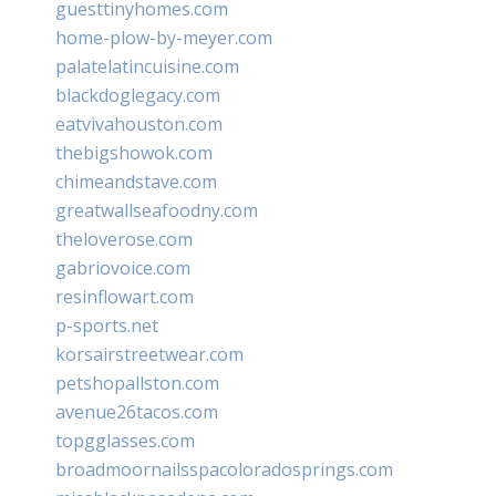
guesttinyhomes.com
home-plow-by-meyer.com
palatelatincuisine.com
blackdoglegacy.com
eatvivahouston.com
thebigshowok.com
chimeandstave.com
greatwallseafoodny.com
theloverose.com
gabriovoice.com
resinflowart.com
p-sports.net
korsairstreetwear.com
petshopallston.com
avenue26tacos.com
topgglasses.com
broadmoornailsspacoloradosprings.com