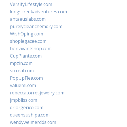
VersifyLifestyle.com
kingscreekadventures.com
antaeuslabs.com
purelycleanchemdry.com
WishOping.com
shoplegacee.com
bonvivantshop.com
CupPlante.com
mpzin.com
stcreal.com
PopUpFlea.com
valueml.com
rebeccatorresjewelry.com
jmpbliss.com
drjorgerico.com
queensushipa.com
wendyweimerdds.com