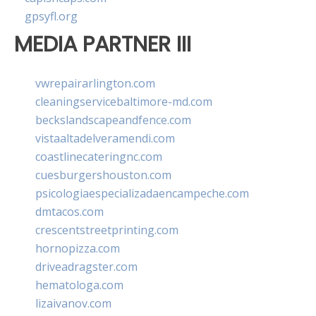
gpsyfl.org
MEDIA PARTNER III
vwrepairarlington.com
cleaningservicebaltimore-md.com
beckslandscapeandfence.com
vistaaltadelveramendi.com
coastlinecateringnc.com
cuesburgershouston.com
psicologiaespecializadaencampeche.com
dmtacos.com
crescentstreetprinting.com
hornopizza.com
driveadragster.com
hematologa.com
lizaivanov.com