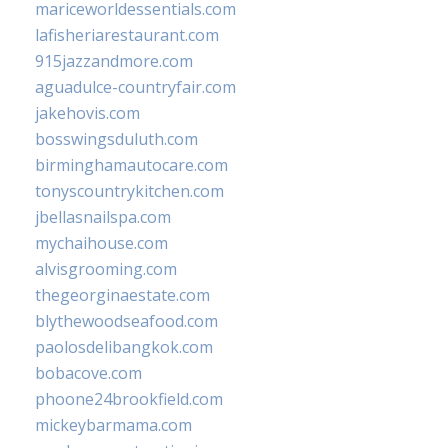
mariceworldessentials.com
lafisheriarestaurant.com
915jazzandmore.com
aguadulce-countryfair.com
jakehovis.com
bosswingsduluth.com
birminghamautocare.com
tonyscountrykitchen.com
jbellasnailspa.com
mychaihouse.com
alvisgrooming.com
thegeorginaestate.com
blythewoodseafood.com
paolosdelibangkok.com
bobacove.com
phoone24brookfield.com
mickeybarmama.com