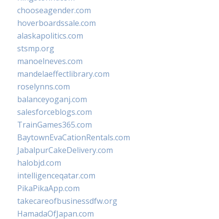
chooseagender.com
hoverboardssale.com
alaskapolitics.com
stsmp.org
manoelneves.com
mandelaeffectlibrary.com
roselynns.com
balanceyoganj.com
salesforceblogs.com
TrainGames365.com
BaytownEvaCationRentals.com
JabalpurCakeDelivery.com
halobjd.com
intelligenceqatar.com
PikaPikaApp.com
takecareofbusinessdfw.org
HamadaOfJapan.com