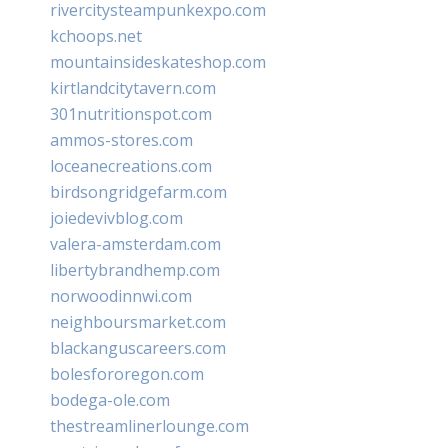
rivercitysteampunkexpo.com
kchoops.net
mountainsideskateshop.com
kirtlandcitytavern.com
301nutritionspot.com
ammos-stores.com
loceanecreations.com
birdsongridgefarm.com
joiedevivblog.com
valera-amsterdam.com
libertybrandhemp.com
norwoodinnwi.com
neighboursmarket.com
blackanguscareers.com
bolesfororegon.com
bodega-ole.com
thestreamlinerlounge.com