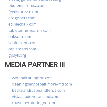
bbq-empire-usa.com
feedstoreva.com
drogopets.com
ediblechalk.com
tabletennisnearme.com
oaksofa.com
soultacohtx.com
capishcaps.com
gpsyfl.org
MEDIA PARTNER III
vwrepairarlington.com
cleaningservicebaltimore-md.com
beckslandscapeandfence.com
vistaaltadelveramendi.com
coastlinecateringnc.com