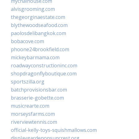
mychaihouse.com
alvisgrooming.com
thegeorginaestate.com
blythewoodseafood.com
paolosdelibangkok.com
bobacove.com
phoone24brookfield.com
mickeybarmama.com
roadwayconstructioninc.com
shopdragonflyboutique.com
sportszilla.org
batchprovisionsbar.com
brasserie-gobette.com
musicrearte.com
morseysfarms.com
riverviewtennis.com
official-kelly-toys-squishmallows.com
displaygardenonsuncrest.org