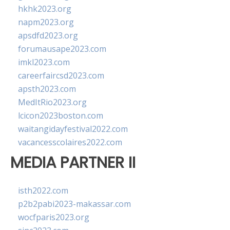
hkhk2023.org
napm2023.org
apsdfd2023.org
forumausape2023.com
imkl2023.com
careerfaircsd2023.com
apsth2023.com
MedItRio2023.org
lcicon2023boston.com
waitangidayfestival2022.com
vacancesscolaires2022.com
MEDIA PARTNER II
isth2022.com
p2b2pabi2023-makassar.com
wocfparis2023.org