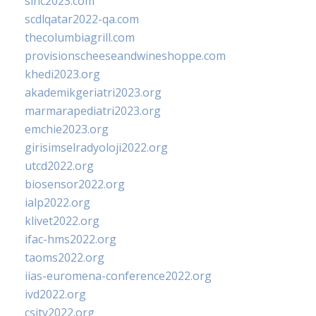
sinc2023.com
scdlqatar2022-qa.com
thecolumbiagrill.com
provisionscheeseandwineshoppe.com
khedi2023.org
akademikgeriatri2023.org
marmarapediatri2023.org
emchie2023.org
girisimselradyoloji2022.org
utcd2022.org
biosensor2022.org
ialp2022.org
klivet2022.org
ifac-hms2022.org
taoms2022.org
iias-euromena-conference2022.org
ivd2022.org
csity2022.org