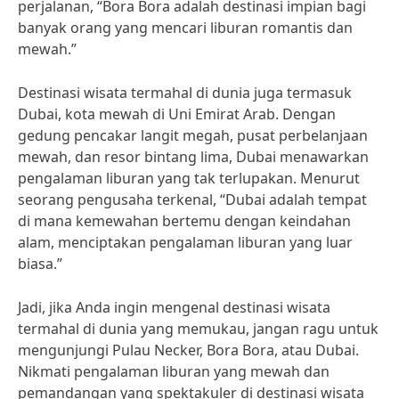
perjalanan, “Bora Bora adalah destinasi impian bagi
banyak orang yang mencari liburan romantis dan
mewah.”
Destinasi wisata termahal di dunia juga termasuk
Dubai, kota mewah di Uni Emirat Arab. Dengan
gedung pencakar langit megah, pusat perbelanjaan
mewah, dan resor bintang lima, Dubai menawarkan
pengalaman liburan yang tak terlupakan. Menurut
seorang pengusaha terkenal, “Dubai adalah tempat
di mana kemewahan bertemu dengan keindahan
alam, menciptakan pengalaman liburan yang luar
biasa.”
Jadi, jika Anda ingin mengenal destinasi wisata
termahal di dunia yang memukau, jangan ragu untuk
mengunjungi Pulau Necker, Bora Bora, atau Dubai.
Nikmati pengalaman liburan yang mewah dan
pemandangan yang spektakuler di destinasi wisata