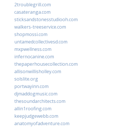
2troublegrill.com
casateranga.com
sticksandstonesstudiooh.com
walkers-treeservice.com
shopmossi.com
untamedcollectivesd.com
mxpwellness.com
infernocanine.com
thepaperhousecollection.com
allisonwillisholley.com
solslite.org
portwayinn.com
djmaddogmusic.com
thesoundarchitects.com
allin1roofing.com
keepjudgewebb.com
anatomyofadventure.com