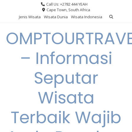
Skip
Call Us: +2782 444 YEAH
to
Cape Town, South Africa
content
Jenis Wisata
Wisata Dunia
Wisata Indonesia
OMPTOURTRAVE
– Informasi
Seputar
Wisata
Terbaik Wajib