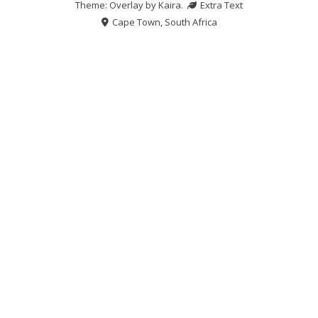
Theme: Overlay by
Kaira
.
Extra Text
Cape Town, South Africa