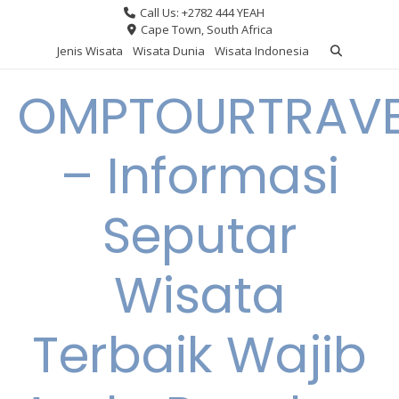
Skip
Call Us: +2782 444 YEAH
to
Cape Town, South Africa
content
Jenis Wisata
Wisata Dunia
Wisata Indonesia
OMPTOURTRAVE
– Informasi
Seputar
Wisata
Terbaik Wajib