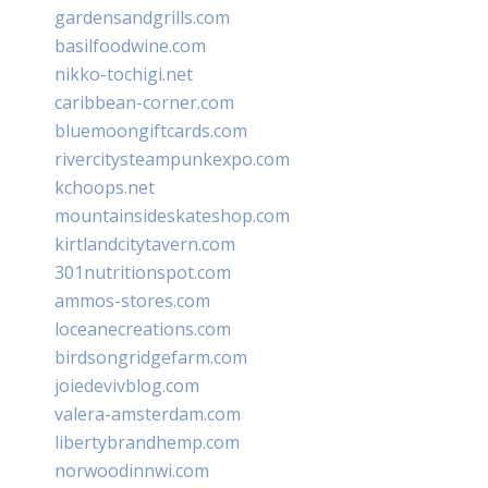
gardensandgrills.com
basilfoodwine.com
nikko-tochigi.net
caribbean-corner.com
bluemoongiftcards.com
rivercitysteampunkexpo.com
kchoops.net
mountainsideskateshop.com
kirtlandcitytavern.com
301nutritionspot.com
ammos-stores.com
loceanecreations.com
birdsongridgefarm.com
joiedevivblog.com
valera-amsterdam.com
libertybrandhemp.com
norwoodinnwi.com