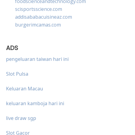
foodscienceandtechnology.com
scisportsscience.com
addisababacuisineaz.com
burgerimcamas.com
ADS
pengeluaran taiwan hari ini
Slot Pulsa
Keluaran Macau
keluaran kamboja hari ini
live draw sgp
Slot Gacor