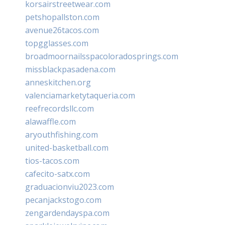
korsairstreetwear.com
petshopallston.com
avenue26tacos.com
topgglasses.com
broadmoornailsspacoloradosprings.com
missblackpasadena.com
anneskitchen.org
valenciamarketytaqueria.com
reefrecordsllc.com
alawaffle.com
aryouthfishing.com
united-basketball.com
tios-tacos.com
cafecito-satx.com
graduacionviu2023.com
pecanjackstogo.com
zengardendayspa.com