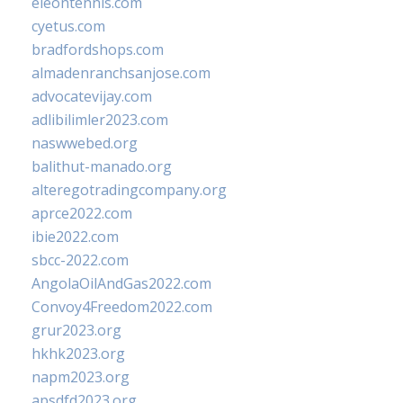
eleontennis.com
cyetus.com
bradfordshops.com
almadenranchsanjose.com
advocatevijay.com
adlibilimler2023.com
naswwebed.org
balithut-manado.org
alteregotradingcompany.org
aprce2022.com
ibie2022.com
sbcc-2022.com
AngolaOilAndGas2022.com
Convoy4Freedom2022.com
grur2023.org
hkhk2023.org
napm2023.org
apsdfd2023.org