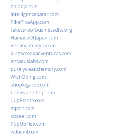
halobjd.com
intelligenceqatar.com
PikaPikaApp.com
takecareofbusinessdfw.org
HamadaOfJapan.com
VersifyLifestyle.com
kingscreekadventures.com
antaeuslabs.com
purelycleanchemdry.com
WishOping.com
shoplegacee.com
bonvivantshop.com
CupPlante.com
mpzin.com
stcreal.com
PopUpFlea.com
valueml.com