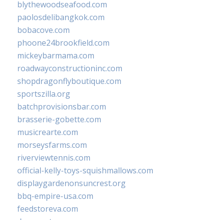
blythewoodseafood.com
paolosdelibangkok.com
bobacove.com
phoone24brookfield.com
mickeybarmama.com
roadwayconstructioninc.com
shopdragonflyboutique.com
sportszilla.org
batchprovisionsbar.com
brasserie-gobette.com
musicrearte.com
morseysfarms.com
riverviewtennis.com
official-kelly-toys-squishmallows.com
displaygardenonsuncrest.org
bbq-empire-usa.com
feedstoreva.com