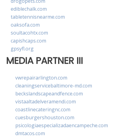
drogopets.com
ediblechalk.com
tabletennisnearme.com
oaksofa.com
soultacohtx.com
capishcaps.com
gpsyfl.org
MEDIA PARTNER III
vwrepairarlington.com
cleaningservicebaltimore-md.com
beckslandscapeandfence.com
vistaaltadelveramendi.com
coastlinecateringnc.com
cuesburgershouston.com
psicologiaespecializadaencampeche.com
dmtacos.com