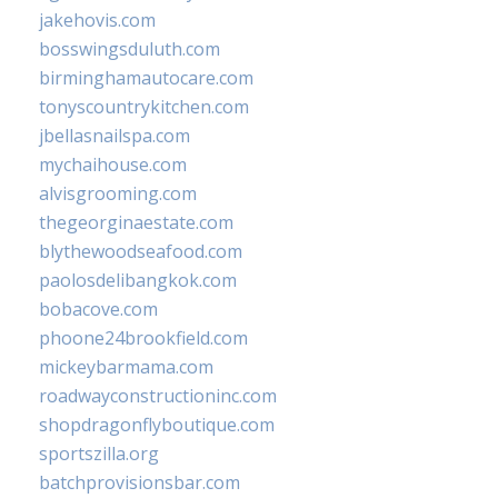
jakehovis.com
bosswingsduluth.com
birminghamautocare.com
tonyscountrykitchen.com
jbellasnailspa.com
mychaihouse.com
alvisgrooming.com
thegeorginaestate.com
blythewoodseafood.com
paolosdelibangkok.com
bobacove.com
phoone24brookfield.com
mickeybarmama.com
roadwayconstructioninc.com
shopdragonflyboutique.com
sportszilla.org
batchprovisionsbar.com