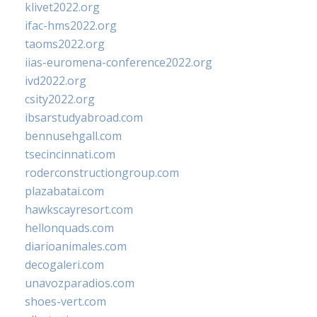
klivet2022.org
ifac-hms2022.org
taoms2022.org
iias-euromena-conference2022.org
ivd2022.org
csity2022.org
ibsarstudyabroad.com
bennusehgall.com
tsecincinnati.com
roderconstructiongroup.com
plazabatai.com
hawkscayresort.com
hellonquads.com
diarioanimales.com
decogaleri.com
unavozparadios.com
shoes-vert.com