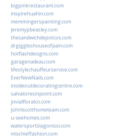
bigpinkrestaurant.com
inspirehuahin.com
memmingerspainting.com
jeremypbeasley.com
thesandwichdepotcos.com
drgiggleshouseofpain.com
hotflashdesigns.com
garagenadeau.com
lifestylechauffeurservice.com
EverNewNails.com
insideoutdecoratingcentre.com
salvatoresinpoint.com
jovialfloralco.com
johnlscotthometeam.com
u-seehomes.com
watersportslagonissi.com
mischieffashion.com