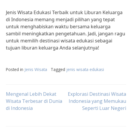
Jenis Wisata Edukasi Terbaik untuk Liburan Keluarga
di Indonesia memang menjadi pilihan yang tepat
untuk menghabiskan waktu bersama keluarga
sambil meningkatkan pengetahuan. Jadi, jangan ragu
untuk memilih destinasi wisata edukasi sebagai
tujuan liburan keluarga Anda selanjutnya!
Posted in
Jenis Wisata
Tagged
jenis wisata edukasi
Post
Mengenal Lebih Dekat
Explorasi Destinasi Wisata
Wisata Terbesar di Dunia
Indonesia yang Memukau
di Indonesia
Seperti Luar Negeri
navigation