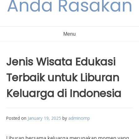
Anda Rasakan
Menu
Jenis Wisata Edukasi
Terbaik untuk Liburan
Keluarga di Indonesia
Posted on
January 19, 2025
by
adminomp
Liburan bersama keluarga merupakan momen yang