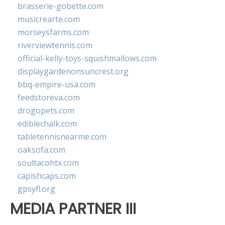
brasserie-gobette.com
musicrearte.com
morseysfarms.com
riverviewtennis.com
official-kelly-toys-squishmallows.com
displaygardenonsuncrest.org
bbq-empire-usa.com
feedstoreva.com
drogopets.com
ediblechalk.com
tabletennisnearme.com
oaksofa.com
soultacohtx.com
capishcaps.com
gpsyfl.org
MEDIA PARTNER III