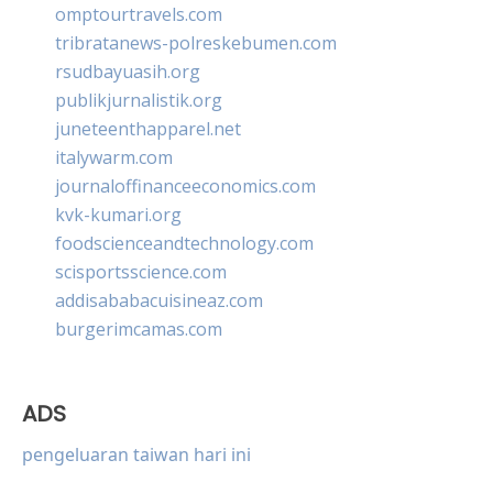
omptourtravels.com
tribratanews-polreskebumen.com
rsudbayuasih.org
publikjurnalistik.org
juneteenthapparel.net
italywarm.com
journaloffinanceeconomics.com
kvk-kumari.org
foodscienceandtechnology.com
scisportsscience.com
addisababacuisineaz.com
burgerimcamas.com
ADS
pengeluaran taiwan hari ini