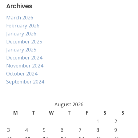
Archives
March 2026
February 2026
January 2026
December 2025
January 2025
December 2024
November 2024
October 2024
September 2024
August 2026
M
T
W
T
F
S
S
1
2
3
4
5
6
7
8
9