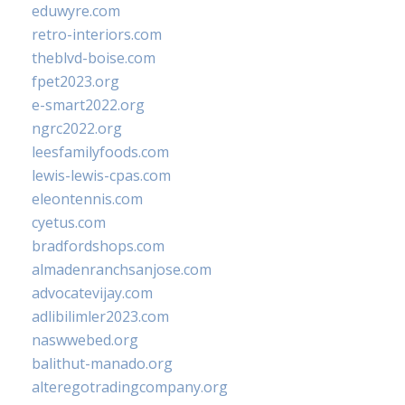
eduwyre.com
retro-interiors.com
theblvd-boise.com
fpet2023.org
e-smart2022.org
ngrc2022.org
leesfamilyfoods.com
lewis-lewis-cpas.com
eleontennis.com
cyetus.com
bradfordshops.com
almadenranchsanjose.com
advocatevijay.com
adlibilimler2023.com
naswwebed.org
balithut-manado.org
alteregotradingcompany.org