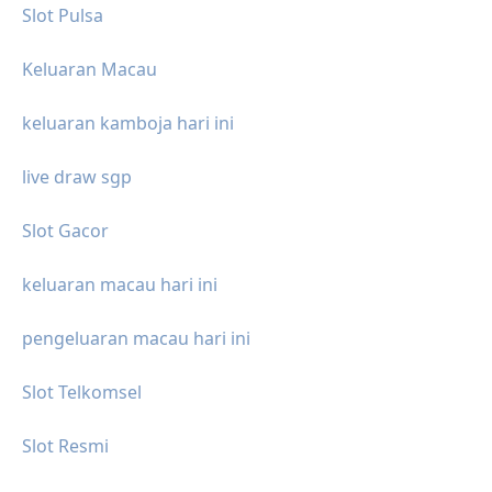
Slot Pulsa
Keluaran Macau
keluaran kamboja hari ini
live draw sgp
Slot Gacor
keluaran macau hari ini
pengeluaran macau hari ini
Slot Telkomsel
Slot Resmi