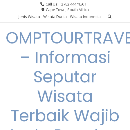
Skip
Call Us: +2782 444 YEAH
to
Cape Town, South Africa
content
Jenis Wisata
Wisata Dunia
Wisata Indonesia
OMPTOURTRAVE
– Informasi
Seputar
Wisata
Terbaik Wajib