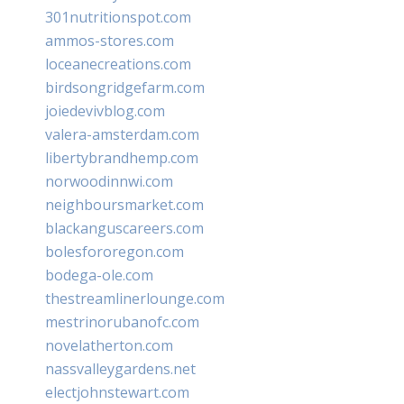
301nutritionspot.com
ammos-stores.com
loceanecreations.com
birdsongridgefarm.com
joiedevivblog.com
valera-amsterdam.com
libertybrandhemp.com
norwoodinnwi.com
neighboursmarket.com
blackanguscareers.com
bolesfororegon.com
bodega-ole.com
thestreamlinerlounge.com
mestrinorubanofc.com
novelatherton.com
nassvalleygardens.net
electjohnstewart.com