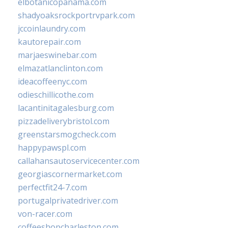
elbotanicopanama.com
shadyoaksrockportrvpark.com
jccoinlaundry.com
kautorepair.com
marjaeswinebar.com
elmazatlanclinton.com
ideacoffeenyc.com
odieschillicothe.com
lacantinitagalesburg.com
pizzadeliverybristol.com
greenstarsmogcheck.com
happypawspl.com
callahansautoservicecenter.com
georgiascornermarket.com
perfectfit24-7.com
portugalprivatedriver.com
von-racer.com
coffeeshopcharleston.com