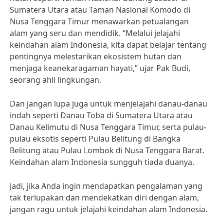
Sumatera Utara atau Taman Nasional Komodo di
Nusa Tenggara Timur menawarkan petualangan
alam yang seru dan mendidik. “Melalui jelajahi
keindahan alam Indonesia, kita dapat belajar tentang
pentingnya melestarikan ekosistem hutan dan
menjaga keanekaragaman hayati,” ujar Pak Budi,
seorang ahli lingkungan.
Dan jangan lupa juga untuk menjelajahi danau-danau
indah seperti Danau Toba di Sumatera Utara atau
Danau Kelimutu di Nusa Tenggara Timur, serta pulau-
pulau eksotis seperti Pulau Belitung di Bangka
Belitung atau Pulau Lombok di Nusa Tenggara Barat.
Keindahan alam Indonesia sungguh tiada duanya.
Jadi, jika Anda ingin mendapatkan pengalaman yang
tak terlupakan dan mendekatkan diri dengan alam,
jangan ragu untuk jelajahi keindahan alam Indonesia.