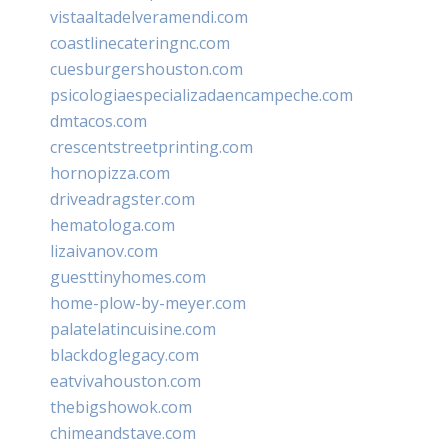
vistaaltadelveramendi.com
coastlinecateringnc.com
cuesburgershouston.com
psicologiaespecializadaencampeche.com
dmtacos.com
crescentstreetprinting.com
hornopizza.com
driveadragster.com
hematologa.com
lizaivanov.com
guesttinyhomes.com
home-plow-by-meyer.com
palatelatincuisine.com
blackdoglegacy.com
eatvivahouston.com
thebigshowok.com
chimeandstave.com