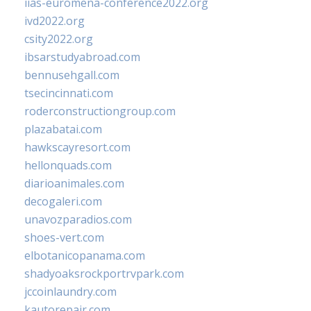
iias-euromena-conference2022.org
ivd2022.org
csity2022.org
ibsarstudyabroad.com
bennusehgall.com
tsecincinnati.com
roderconstructiongroup.com
plazabatai.com
hawkscayresort.com
hellonquads.com
diarioanimales.com
decogaleri.com
unavozparadios.com
shoes-vert.com
elbotanicopanama.com
shadyoaksrockportrvpark.com
jccoinlaundry.com
kautorepair.com