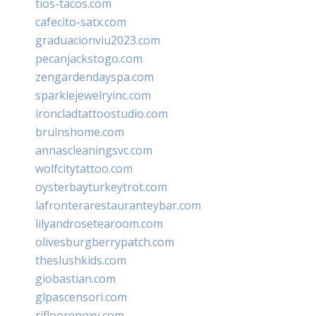
tios-tacos.com
cafecito-satx.com
graduacionviu2023.com
pecanjackstogo.com
zengardendayspa.com
sparklejewelryinc.com
ironcladtattoostudio.com
bruinshome.com
annascleaningsvc.com
wolfcitytattoo.com
oysterbayturkeytrot.com
lafronterarestauranteybar.com
lilyandrosetearoom.com
olivesburgberrypatch.com
theslushkids.com
giobastian.com
glpascensori.com
rifloorepoxy.com