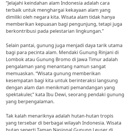
“Jelajahi keindahan alam Indonesia adalah cara
terbaik untuk menghargai kekayaan alam yang
dimiliki oleh negara kita. Wisata alam tidak hanya
memberikan kepuasan bagi pengunjung, tetapi juga
berkontribusi pada pelestarian lingkungan.”
Selain pantai, gunung juga menjadi daya tarik utama
bagi para pecinta alam. Mendaki Gunung Rinjani di
Lombok atau Gunung Bromo di Jawa Timur adalah
pengalaman yang menantang namun sangat
memuaskan. “Wisata gunung memberikan
kesempatan bagi kita untuk berinteraksi langsung
dengan alam dan menikmati pemandangan yang
spektakuler,” kata Ibu Dewi, seorang pendaki gunung
yang berpengalaman.
Tak kalah menariknya adalah hutan-hutan tropis
yang tersebar di berbagai wilayah Indonesia. Wisata
hutan seperti Taman Nasional Gunung Leuser di