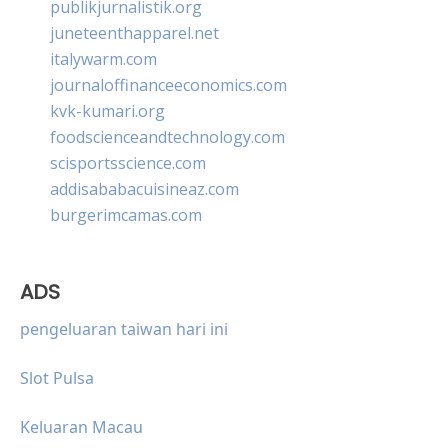
publikjurnalistik.org
juneteenthapparel.net
italywarm.com
journaloffinanceeconomics.com
kvk-kumari.org
foodscienceandtechnology.com
scisportsscience.com
addisababacuisineaz.com
burgerimcamas.com
ADS
pengeluaran taiwan hari ini
Slot Pulsa
Keluaran Macau