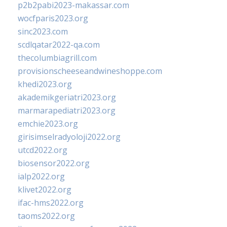
p2b2pabi2023-makassar.com
wocfparis2023.org
sinc2023.com
scdlqatar2022-qa.com
thecolumbiagrill.com
provisionscheeseandwineshoppe.com
khedi2023.org
akademikgeriatri2023.org
marmarapediatri2023.org
emchie2023.org
girisimselradyoloji2022.org
utcd2022.org
biosensor2022.org
ialp2022.org
klivet2022.org
ifac-hms2022.org
taoms2022.org