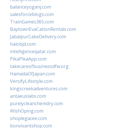
balanceyoganj.com
salesforceblogs.com
TrainGames365.com
BaytownEvaCationRentals.com
JabalpurCakeDelivery.com
halobjd.com
intelligenceqatar.com
PikaPikaApp.com
takecareofbusinessdfw.org
HamadaOfJapan.com
VersifyLifestyle.com
kingscreekadventures.com
antaeuslabs.com
purelycleanchemdry.com
WishOping.com
shoplegacee.com
bonvivantshop.com