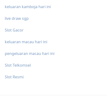
keluaran kamboja hari ini
live draw sgp
Slot Gacor
keluaran macau hari ini
pengeluaran macau hari ini
Slot Telkomsel
Slot Resmi