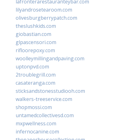
lafronterarestauranteybar.com
lilyandrosetearoom.com
olivesburgberrypatch.com
theslushkids.com
giobastian.com
glpascensori.com
rifloorepoxy.com
woolleymillingandpaving.com
uptonpvd.com
2troublegrill.com
casateranga.com
sticksandstonesstudiooh.com
walkers-treeservice.com
shopmossi.com
untamedcollectivesd.com
mxpwellness.com
infernocanine.com
thepaperhousecollection.com