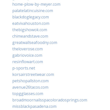
home-plow-by-meyer.com
palatelatincuisine.com
blackdoglegacy.com
eatvivahouston.com
thebigshowok.com
chimeandstave.com
greatwallseafoodny.com
theloverose.com
gabriovoice.com
resinflowart.com
p-sports.net
korsairstreetwear.com
petshopallston.com
avenue26tacos.com
topgglasses.com
broadmoornailsspacoloradosprings.com
missblackpasadena.com