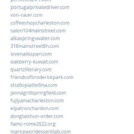
portugalprivatedriver.com
von-racer.com
coffeeshopcharleston.com
salon104mainstreet.com
alkaspringswater.com
318mainstreet8h.com
lovenailsspari.com
oakberry-kuwait.com
quartzliterary.com
friendsofbroderickpark.com
studiopiattellina.com
jannagrillspringfield.com
fujiyamacharleston.com
elpatronchardon.com
donglaishun-order.com
fiamc-rome2022.org
mariceworldessentials.com