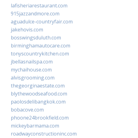
lafisheriarestaurant.com
915jazzandmore.com
aguadulce-countryfair.com
jakehovis.com
bosswingsduluth.com
birminghamautocare.com
tonyscountrykitchen.com
jbellasnailspa.com
mychaihouse.com
alvisgrooming.com
thegeorginaestate.com
blythewoodseafood.com
paolosdelibangkok.com
bobacove.com
phoone24brookfield.com
mickeybarmama.com
roadwayconstructioninc.com