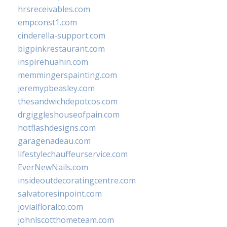
hrsreceivables.com
empconst1.com
cinderella-support.com
bigpinkrestaurant.com
inspirehuahin.com
memmingerspainting.com
jeremypbeasley.com
thesandwichdepotcos.com
drgiggleshouseofpain.com
hotflashdesigns.com
garagenadeau.com
lifestylechauffeurservice.com
EverNewNails.com
insideoutdecoratingcentre.com
salvatoresinpoint.com
jovialfloralco.com
johnlscotthometeam.com