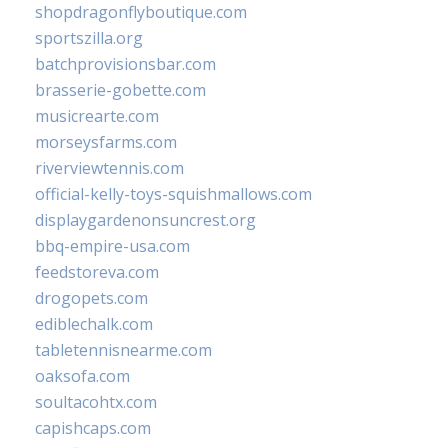
shopdragonflyboutique.com
sportszilla.org
batchprovisionsbar.com
brasserie-gobette.com
musicrearte.com
morseysfarms.com
riverviewtennis.com
official-kelly-toys-squishmallows.com
displaygardenonsuncrest.org
bbq-empire-usa.com
feedstoreva.com
drogopets.com
ediblechalk.com
tabletennisnearme.com
oaksofa.com
soultacohtx.com
capishcaps.com