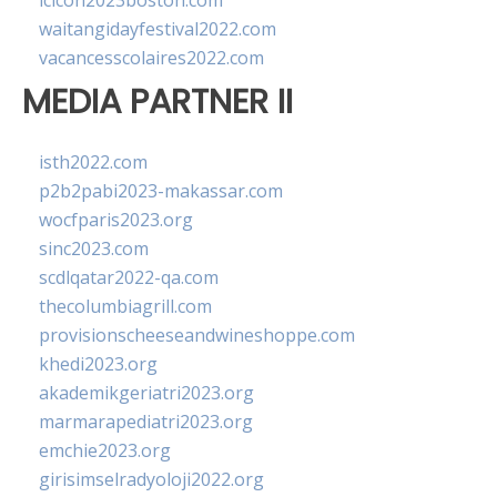
lcicon2023boston.com
waitangidayfestival2022.com
vacancesscolaires2022.com
MEDIA PARTNER II
isth2022.com
p2b2pabi2023-makassar.com
wocfparis2023.org
sinc2023.com
scdlqatar2022-qa.com
thecolumbiagrill.com
provisionscheeseandwineshoppe.com
khedi2023.org
akademikgeriatri2023.org
marmarapediatri2023.org
emchie2023.org
girisimselradyoloji2022.org