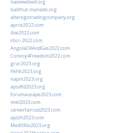
naswwebed.org
balithut-manado.org
alteregotradingcompany.org
aprce2022.com
ibie2022.com
sbcc-2022.com
AngolaOilAndGas2022.com
Convoy4Freedom2022.com
grur2023.org
hkhk2023.org
napm2023.org
apsdfd2023.org
forumausape2023.com
imkl2023.com
careerfaircsd2023.com
apsth2023.com
MedItRio2023.org