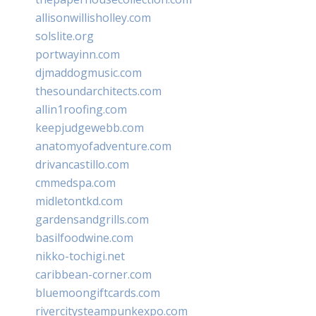
allisonwillisholley.com
solslite.org
portwayinn.com
djmaddogmusic.com
thesoundarchitects.com
allin1roofing.com
keepjudgewebb.com
anatomyofadventure.com
drivancastillo.com
cmmedspa.com
midletontkd.com
gardensandgrills.com
basilfoodwine.com
nikko-tochigi.net
caribbean-corner.com
bluemoongiftcards.com
rivercitysteampunkexpo.com