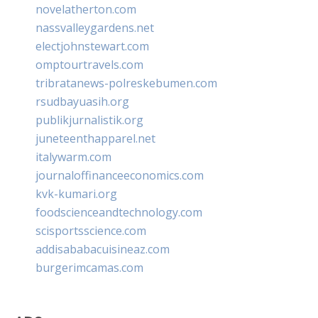
novelatherton.com
nassvalleygardens.net
electjohnstewart.com
omptourtravels.com
tribratanews-polreskebumen.com
rsudbayuasih.org
publikjurnalistik.org
juneteenthapparel.net
italywarm.com
journaloffinanceeconomics.com
kvk-kumari.org
foodscienceandtechnology.com
scisportsscience.com
addisababacuisineaz.com
burgerimcamas.com