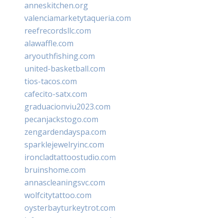
anneskitchen.org
valenciamarketytaqueria.com
reefrecordsllc.com
alawaffle.com
aryouthfishing.com
united-basketball.com
tios-tacos.com
cafecito-satx.com
graduacionviu2023.com
pecanjackstogo.com
zengardendayspa.com
sparklejewelryinc.com
ironcladtattoostudio.com
bruinshome.com
annascleaningsvc.com
wolfcitytattoo.com
oysterbayturkeytrot.com