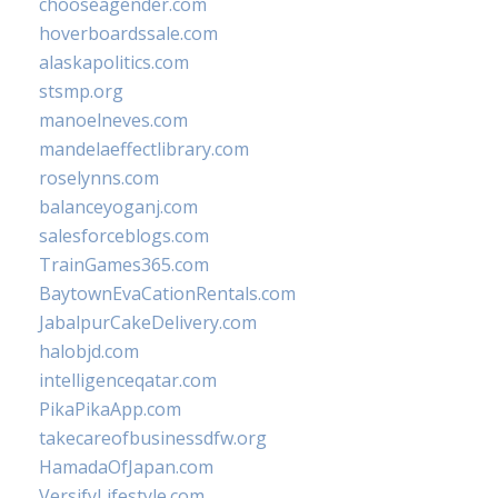
chooseagender.com
hoverboardssale.com
alaskapolitics.com
stsmp.org
manoelneves.com
mandelaeffectlibrary.com
roselynns.com
balanceyoganj.com
salesforceblogs.com
TrainGames365.com
BaytownEvaCationRentals.com
JabalpurCakeDelivery.com
halobjd.com
intelligenceqatar.com
PikaPikaApp.com
takecareofbusinessdfw.org
HamadaOfJapan.com
VersifyLifestyle.com