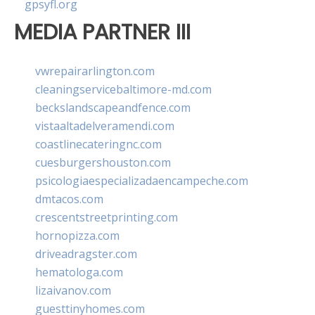
gpsyfl.org
MEDIA PARTNER III
vwrepairarlington.com
cleaningservicebaltimore-md.com
beckslandscapeandfence.com
vistaaltadelveramendi.com
coastlinecateringnc.com
cuesburgershouston.com
psicologiaespecializadaencampeche.com
dmtacos.com
crescentstreetprinting.com
hornopizza.com
driveadragster.com
hematologa.com
lizaivanov.com
guesttinyhomes.com