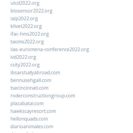
utcd2022.org
biosensor2022.org
ialp2022.org
klivet2022.org
ifac-hms2022.org
taoms2022.org
iias-euromena-conference2022.org
ivd2022.org
csity2022.org
ibsarstudyabroad.com
bennusehgall.com
tsecincinnati.com
roderconstructiongroup.com
plazabatai.com
hawkscayresort.com
hellonquads.com
diarioanimales.com