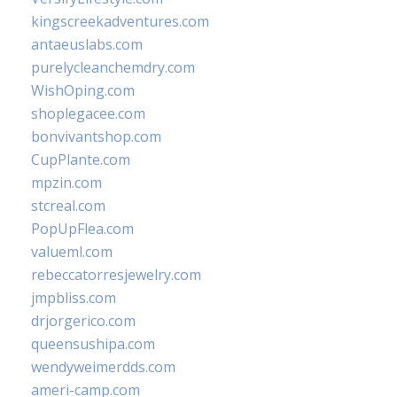
kingscreekadventures.com
antaeuslabs.com
purelycleanchemdry.com
WishOping.com
shoplegacee.com
bonvivantshop.com
CupPlante.com
mpzin.com
stcreal.com
PopUpFlea.com
valueml.com
rebeccatorresjewelry.com
jmpbliss.com
drjorgerico.com
queensushipa.com
wendyweimerdds.com
ameri-camp.com