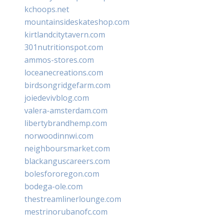
kchoops.net
mountainsideskateshop.com
kirtlandcitytavern.com
301nutritionspot.com
ammos-stores.com
loceanecreations.com
birdsongridgefarm.com
joiedevivblog.com
valera-amsterdam.com
libertybrandhemp.com
norwoodinnwi.com
neighboursmarket.com
blackanguscareers.com
bolesfororegon.com
bodega-ole.com
thestreamlinerlounge.com
mestrinorubanofc.com