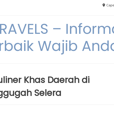
Cape
AVELS – Informa
rbaik Wajib An
uliner Khas Daerah di
ggugah Selera