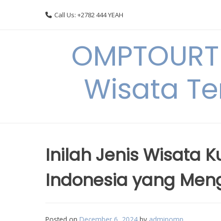
Skip
Call Us: +2782 444 YEAH
to
content
OMPTOURTR
Wisata Te
Inilah Jenis Wisata K
Indonesia yang Men
Posted on
December 6, 2024
by
adminomp