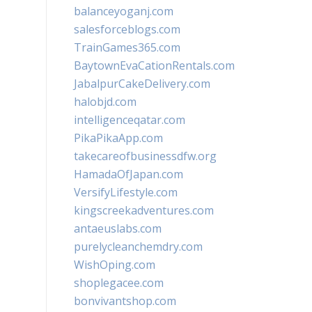
balanceyoganj.com
salesforceblogs.com
TrainGames365.com
BaytownEvaCationRentals.com
JabalpurCakeDelivery.com
halobjd.com
intelligenceqatar.com
PikaPikaApp.com
takecareofbusinessdfw.org
HamadaOfJapan.com
VersifyLifestyle.com
kingscreekadventures.com
antaeuslabs.com
purelycleanchemdry.com
WishOping.com
shoplegacee.com
bonvivantshop.com