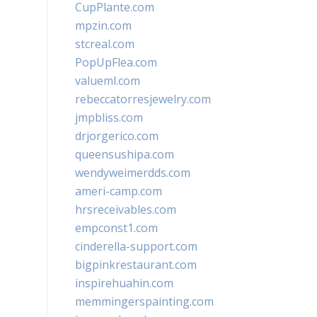
CupPlante.com
mpzin.com
stcreal.com
PopUpFlea.com
valueml.com
rebeccatorresjewelry.com
jmpbliss.com
drjorgerico.com
queensushipa.com
wendyweimerdds.com
ameri-camp.com
hrsreceivables.com
empconst1.com
cinderella-support.com
bigpinkrestaurant.com
inspirehuahin.com
memmingerspainting.com