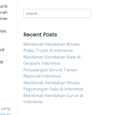
arik
Search
erah
for:
iner
hya,
Recent Posts
Menikmati Keindahan Wisata
tuk
Pulau Tropis di Indonesia
Menikmati Keindahan Alam di
di
Geopark Indonesia
Petualangan Seru di Taman
Nasional Indonesia
Menikmati Keindahan Wisata
Pegunungan Salju di Indonesia
Menikmati Keindahan Gurun di
Indonesia
m yang
jamah