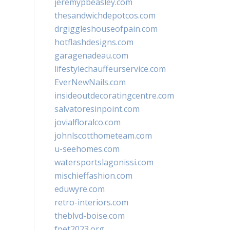
jeremypbeasley.com
thesandwichdepotcos.com
drgiggleshouseofpain.com
hotflashdesigns.com
garagenadeau.com
lifestylechauffeurservice.com
EverNewNails.com
insideoutdecoratingcentre.com
salvatoresinpoint.com
jovialfloralco.com
johnlscotthometeam.com
u-seehomes.com
watersportslagonissi.com
mischieffashion.com
eduwyre.com
retro-interiors.com
theblvd-boise.com
fpet2023.org