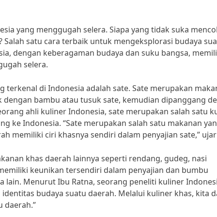
donesia yang menggugah selera. Siapa yang tidak suka menc
? Salah satu cara terbaik untuk mengeksplorasi budaya su
esia, dengan keberagaman budaya dan suku bangsa, memili
gugah selera.
ang terkenal di Indonesia adalah sate. Sate merupakan mak
suk dengan bambu atau tusuk sate, kemudian dipanggang d
ang ahli kuliner Indonesia, sate merupakan salah satu ku
ung ke Indonesia. “Sate merupakan salah satu makanan ya
rah memiliki ciri khasnya sendiri dalam penyajian sate,” uja
akanan khas daerah lainnya seperti rendang, gudeg, nasi
 memiliki keunikan tersendiri dalam penyajian dan bumbu
in. Menurut Ibu Ratna, seorang peneliti kuliner Indonesi
entitas budaya suatu daerah. Melalui kuliner khas, kita 
 daerah.”