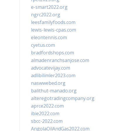
e-smart2022.org
ngrc2022.org
leesfamilyfoods.com
lewis-lewis-cpas.com
eleontennis.com
cyetus.com
bradfordshops.com
almadenranchsanjose.com
advocatevijay.com
adlibilimler2023.com
naswwebed.org
balithut-manado.org
alteregotradingcompany.org
aprce2022.com
ibie2022.com
sbcc-2022.com
AngolaOilAndGas2022.com