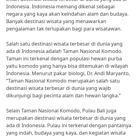
Indonesia. Indonesia memang dikenal sebagai
negara yang kaya akan keindahan alam dan budaya.
Banyak destinasi wisata yang menawarkan
pengalaman tak terlupakan bagi para wisatawan.
Salah satu destinasi wisata terbesar di dunia yang
ada di Indonesia adalah Taman Nasional Komodo.
Taman ini terkenal dengan populasi hewan purba
yaitu komodo yang hanya bisa ditemukan di wilayah
Indonesia. Menurut pakar biologi, Dr. Andi Maryanto,
“Taman Nasional Komodo merupakan salah satu
destinasi wisata terbesar di dunia yang wajib
dikunjungi bagi pecinta alam dan hewan langka.”
Selain Taman Nasional Komodo, Pulau Bali juga
merupakan destinasi wisata terbesar di dunia yang
ada di Indonesia. Pulau ini terkenal dengan pantainya
yang indah, budaya yang kaya, dan kegiatan wisata