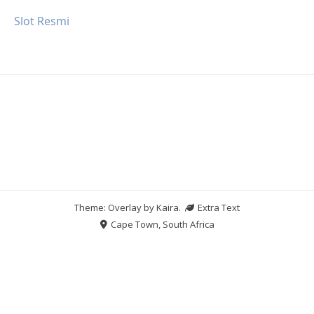
Slot Resmi
Theme: Overlay by
Kaira
.
Extra Text
Cape Town, South Africa