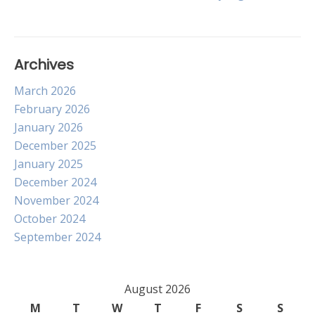
navigation
Archives
March 2026
February 2026
January 2026
December 2025
January 2025
December 2024
November 2024
October 2024
September 2024
August 2026
M
T
W
T
F
S
S