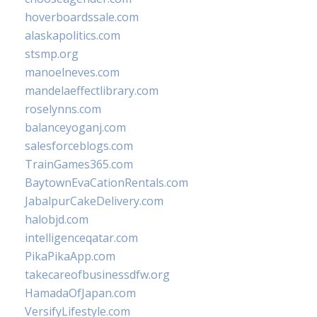
hoverboardssale.com
alaskapolitics.com
stsmp.org
manoelneves.com
mandelaeffectlibrary.com
roselynns.com
balanceyoganj.com
salesforceblogs.com
TrainGames365.com
BaytownEvaCationRentals.com
JabalpurCakeDelivery.com
halobjd.com
intelligenceqatar.com
PikaPikaApp.com
takecareofbusinessdfw.org
HamadaOfJapan.com
VersifyLifestyle.com