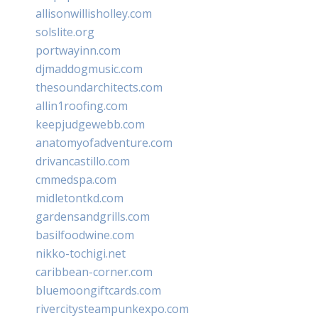
allisonwillisholley.com
solslite.org
portwayinn.com
djmaddogmusic.com
thesoundarchitects.com
allin1roofing.com
keepjudgewebb.com
anatomyofadventure.com
drivancastillo.com
cmmedspa.com
midletontkd.com
gardensandgrills.com
basilfoodwine.com
nikko-tochigi.net
caribbean-corner.com
bluemoongiftcards.com
rivercitysteampunkexpo.com