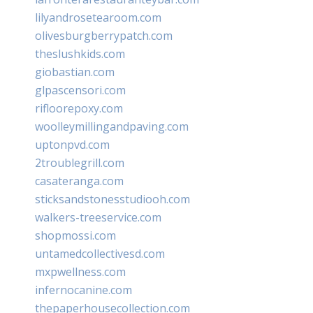
lilyandrosetearoom.com
olivesburgberrypatch.com
theslushkids.com
giobastian.com
glpascensori.com
rifloorepoxy.com
woolleymillingandpaving.com
uptonpvd.com
2troublegrill.com
casateranga.com
sticksandstonesstudiooh.com
walkers-treeservice.com
shopmossi.com
untamedcollectivesd.com
mxpwellness.com
infernocanine.com
thepaperhousecollection.com