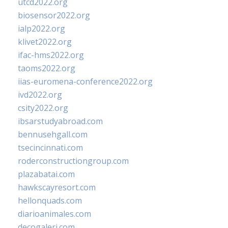
utcd2022.org
biosensor2022.org
ialp2022.org
klivet2022.org
ifac-hms2022.org
taoms2022.org
iias-euromena-conference2022.org
ivd2022.org
csity2022.org
ibsarstudyabroad.com
bennusehgall.com
tsecincinnati.com
roderconstructiongroup.com
plazabatai.com
hawkscayresort.com
hellonquads.com
diarioanimales.com
decogaleri.com