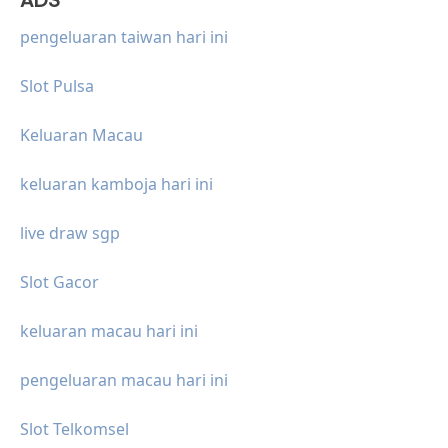
pengeluaran taiwan hari ini
Slot Pulsa
Keluaran Macau
keluaran kamboja hari ini
live draw sgp
Slot Gacor
keluaran macau hari ini
pengeluaran macau hari ini
Slot Telkomsel