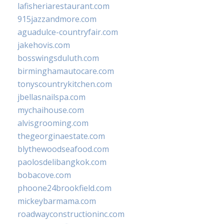
lafisheriarestaurant.com
915jazzandmore.com
aguadulce-countryfair.com
jakehovis.com
bosswingsduluth.com
birminghamautocare.com
tonyscountrykitchen.com
jbellasnailspa.com
mychaihouse.com
alvisgrooming.com
thegeorginaestate.com
blythewoodseafood.com
paolosdelibangkok.com
bobacove.com
phoone24brookfield.com
mickeybarmama.com
roadwayconstructioninc.com