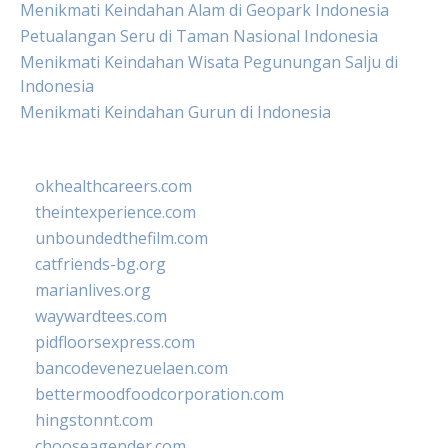
Menikmati Keindahan Alam di Geopark Indonesia
Petualangan Seru di Taman Nasional Indonesia
Menikmati Keindahan Wisata Pegunungan Salju di
Indonesia
Menikmati Keindahan Gurun di Indonesia
okhealthcareers.com
theintexperience.com
unboundedthefilm.com
catfriends-bg.org
marianlives.org
waywardtees.com
pidfloorsexpress.com
bancodevenezuelaen.com
bettermoodfoodcorporation.com
hingstonnt.com
chooseagender.com