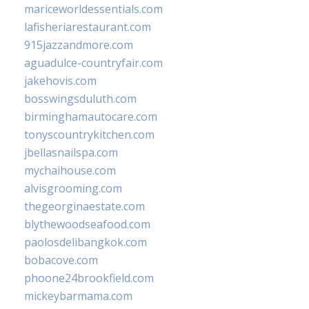
mariceworldessentials.com
lafisheriarestaurant.com
915jazzandmore.com
aguadulce-countryfair.com
jakehovis.com
bosswingsduluth.com
birminghamautocare.com
tonyscountrykitchen.com
jbellasnailspa.com
mychaihouse.com
alvisgrooming.com
thegeorginaestate.com
blythewoodseafood.com
paolosdelibangkok.com
bobacove.com
phoone24brookfield.com
mickeybarmama.com