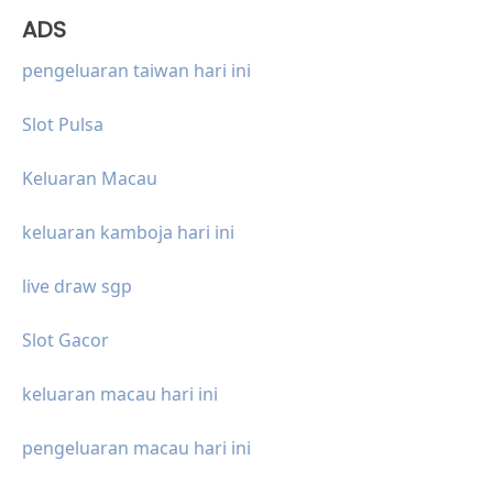
ADS
pengeluaran taiwan hari ini
Slot Pulsa
Keluaran Macau
keluaran kamboja hari ini
live draw sgp
Slot Gacor
keluaran macau hari ini
pengeluaran macau hari ini