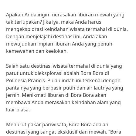
Apakah Anda ingin merasakan liburan mewah yang
tak terlupakan? Jika iya, maka Anda harus
mengeksplorasi keindahan wisata termahal di dunia.
Dengan menjelajahi destinasi ini, Anda akan
mewujudkan impian liburan Anda yang penuh
kemewahan dan keelokan.
Salah satu destinasi wisata termahal di dunia yang
patut untuk dieksplorasi adalah Bora Bora di
Polinesia Prancis. Pulau indah ini terkenal dengan
pantainya yang berpasir putih dan air lautnya yang
jernih. Menikmati liburan di Bora Bora akan
membawa Anda merasakan keindahan alam yang
luar biasa.
Menurut pakar pariwisata, Bora Bora adalah
destinasi yang sangat eksklusif dan mewah. “Bora