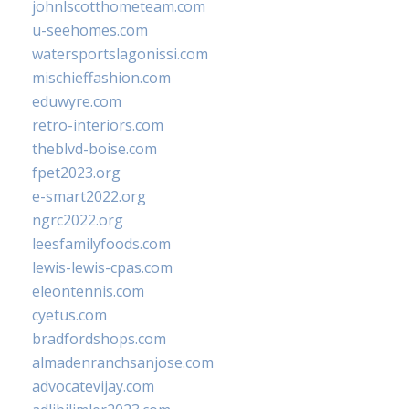
johnlscotthometeam.com
u-seehomes.com
watersportslagonissi.com
mischieffashion.com
eduwyre.com
retro-interiors.com
theblvd-boise.com
fpet2023.org
e-smart2022.org
ngrc2022.org
leesfamilyfoods.com
lewis-lewis-cpas.com
eleontennis.com
cyetus.com
bradfordshops.com
almadenranchsanjose.com
advocatevijay.com