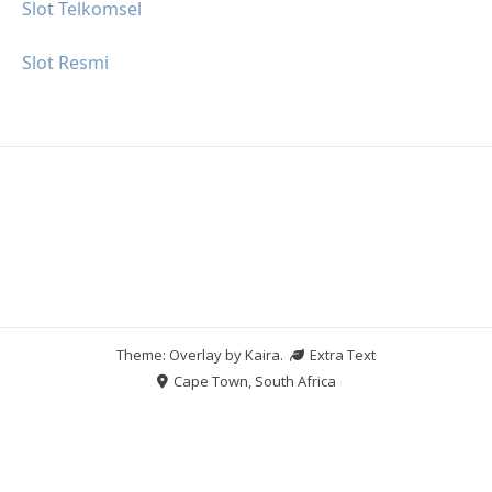
Slot Telkomsel
Slot Resmi
Theme: Overlay by
Kaira
.
Extra Text
Cape Town, South Africa