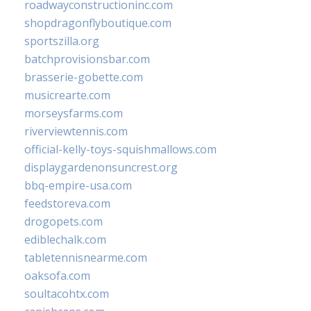
roadwayconstructioninc.com
shopdragonflyboutique.com
sportszilla.org
batchprovisionsbar.com
brasserie-gobette.com
musicrearte.com
morseysfarms.com
riverviewtennis.com
official-kelly-toys-squishmallows.com
displaygardenonsuncrest.org
bbq-empire-usa.com
feedstoreva.com
drogopets.com
ediblechalk.com
tabletennisnearme.com
oaksofa.com
soultacohtx.com