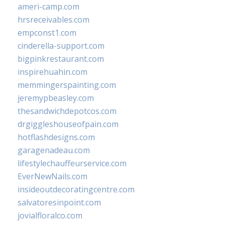
ameri-camp.com
hrsreceivables.com
empconst1.com
cinderella-support.com
bigpinkrestaurant.com
inspirehuahin.com
memmingerspainting.com
jeremypbeasley.com
thesandwichdepotcos.com
drgiggleshouseofpain.com
hotflashdesigns.com
garagenadeau.com
lifestylechauffeurservice.com
EverNewNails.com
insideoutdecoratingcentre.com
salvatoresinpoint.com
jovialfloralco.com