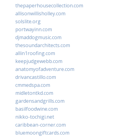
thepaperhousecollection.com
allisonwillisholley.com
solslite.org
portwayinn.com
djmaddogmusic.com
thesoundarchitects.com
allin1roofing.com
keepjudgewebb.com
anatomyofadventure.com
drivancastillo.com
cmmedspa.com
midletontkd.com
gardensandgrills.com
basilfoodwine.com
nikko-tochigi.net
caribbean-corner.com
bluemoongiftcards.com