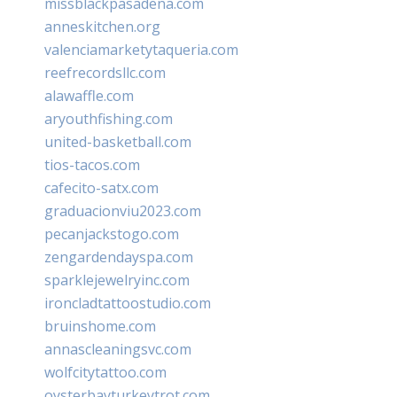
missblackpasadena.com
anneskitchen.org
valenciamarketytaqueria.com
reefrecordsllc.com
alawaffle.com
aryouthfishing.com
united-basketball.com
tios-tacos.com
cafecito-satx.com
graduacionviu2023.com
pecanjackstogo.com
zengardendayspa.com
sparklejewelryinc.com
ironcladtattoostudio.com
bruinshome.com
annascleaningsvc.com
wolfcitytattoo.com
oysterbayturkeytrot.com