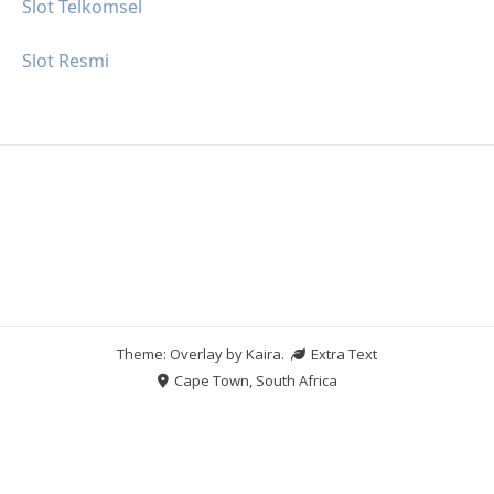
Slot Telkomsel
Slot Resmi
Theme: Overlay by
Kaira
.
Extra Text
Cape Town, South Africa