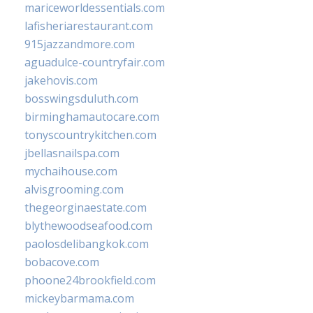
mariceworldessentials.com
lafisheriarestaurant.com
915jazzandmore.com
aguadulce-countryfair.com
jakehovis.com
bosswingsduluth.com
birminghamautocare.com
tonyscountrykitchen.com
jbellasnailspa.com
mychaihouse.com
alvisgrooming.com
thegeorginaestate.com
blythewoodseafood.com
paolosdelibangkok.com
bobacove.com
phoone24brookfield.com
mickeybarmama.com