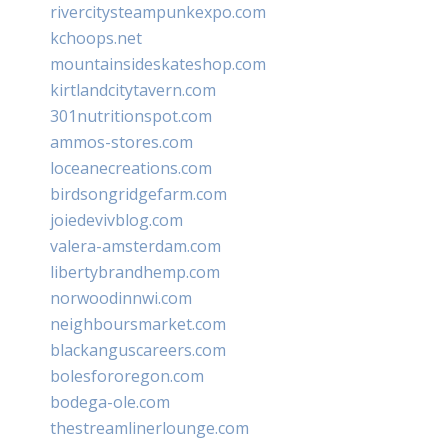
rivercitysteampunkexpo.com
kchoops.net
mountainsideskateshop.com
kirtlandcitytavern.com
301nutritionspot.com
ammos-stores.com
loceanecreations.com
birdsongridgefarm.com
joiedevivblog.com
valera-amsterdam.com
libertybrandhemp.com
norwoodinnwi.com
neighboursmarket.com
blackanguscareers.com
bolesfororegon.com
bodega-ole.com
thestreamlinerlounge.com