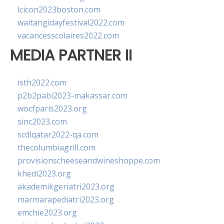
lcicon2023boston.com
waitangidayfestival2022.com
vacancesscolaires2022.com
MEDIA PARTNER II
isth2022.com
p2b2pabi2023-makassar.com
wocfparis2023.org
sinc2023.com
scdlqatar2022-qa.com
thecolumbiagrill.com
provisionscheeseandwineshoppe.com
khedi2023.org
akademikgeriatri2023.org
marmarapediatri2023.org
emchie2023.org