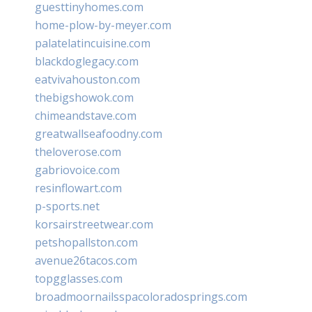
guesttinyhomes.com
home-plow-by-meyer.com
palatelatincuisine.com
blackdoglegacy.com
eatvivahouston.com
thebigshowok.com
chimeandstave.com
greatwallseafoodny.com
theloverose.com
gabriovoice.com
resinflowart.com
p-sports.net
korsairstreetwear.com
petshopallston.com
avenue26tacos.com
topgglasses.com
broadmoornailsspacoloradosprings.com