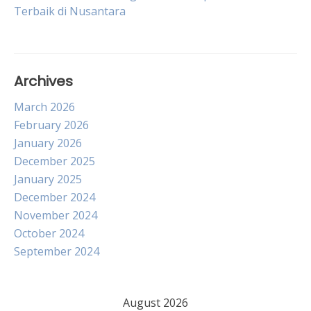
navigation
Terbaik di Nusantara
Archives
March 2026
February 2026
January 2026
December 2025
January 2025
December 2024
November 2024
October 2024
September 2024
August 2026