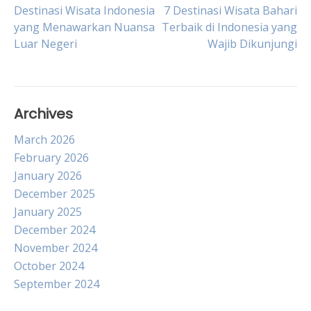
Post
Destinasi Wisata Indonesia
7 Destinasi Wisata Bahari
yang Menawarkan Nuansa
Terbaik di Indonesia yang
Luar Negeri
Wajib Dikunjungi
navigation
Archives
March 2026
February 2026
January 2026
December 2025
January 2025
December 2024
November 2024
October 2024
September 2024