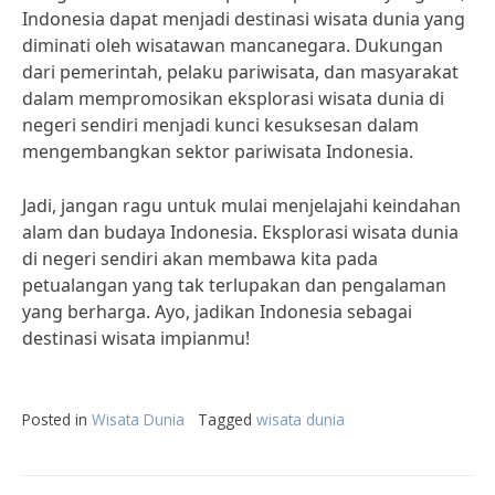
Indonesia dapat menjadi destinasi wisata dunia yang
diminati oleh wisatawan mancanegara. Dukungan
dari pemerintah, pelaku pariwisata, dan masyarakat
dalam mempromosikan eksplorasi wisata dunia di
negeri sendiri menjadi kunci kesuksesan dalam
mengembangkan sektor pariwisata Indonesia.
Jadi, jangan ragu untuk mulai menjelajahi keindahan
alam dan budaya Indonesia. Eksplorasi wisata dunia
di negeri sendiri akan membawa kita pada
petualangan yang tak terlupakan dan pengalaman
yang berharga. Ayo, jadikan Indonesia sebagai
destinasi wisata impianmu!
Posted in
Wisata Dunia
Tagged
wisata dunia