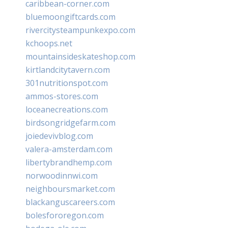
caribbean-corner.com
bluemoongiftcards.com
rivercitysteampunkexpo.com
kchoops.net
mountainsideskateshop.com
kirtlandcitytavern.com
301nutritionspot.com
ammos-stores.com
loceanecreations.com
birdsongridgefarm.com
joiedevivblog.com
valera-amsterdam.com
libertybrandhemp.com
norwoodinnwi.com
neighboursmarket.com
blackanguscareers.com
bolesfororegon.com