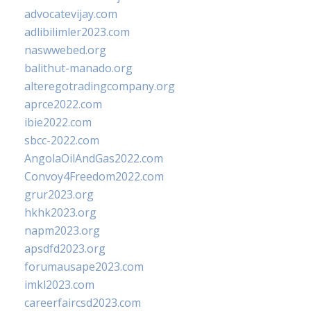
advocatevijay.com
adlibilimler2023.com
naswwebed.org
balithut-manado.org
alteregotradingcompany.org
aprce2022.com
ibie2022.com
sbcc-2022.com
AngolaOilAndGas2022.com
Convoy4Freedom2022.com
grur2023.org
hkhk2023.org
napm2023.org
apsdfd2023.org
forumausape2023.com
imkl2023.com
careerfaircsd2023.com