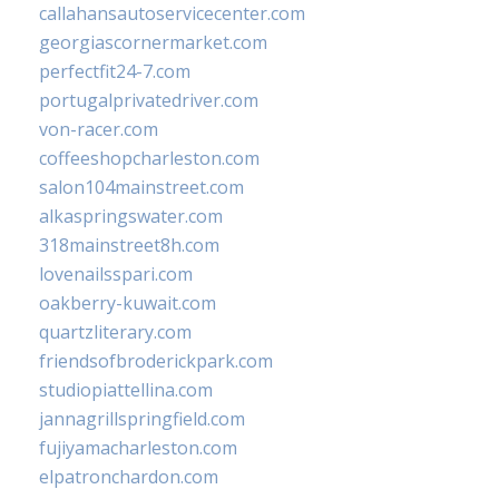
callahansautoservicecenter.com
georgiascornermarket.com
perfectfit24-7.com
portugalprivatedriver.com
von-racer.com
coffeeshopcharleston.com
salon104mainstreet.com
alkaspringswater.com
318mainstreet8h.com
lovenailsspari.com
oakberry-kuwait.com
quartzliterary.com
friendsofbroderickpark.com
studiopiattellina.com
jannagrillspringfield.com
fujiyamacharleston.com
elpatronchardon.com