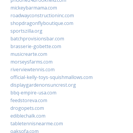
phoone24brookfield.com
mickeybarmama.com
roadwayconstructioninc.com
shopdragonflyboutique.com
sportszilla.org
batchprovisionsbar.com
brasserie-gobette.com
musicrearte.com
morseysfarms.com
riverviewtennis.com
official-kelly-toys-squishmallows.com
displaygardenonsuncrest.org
bbq-empire-usa.com
feedstoreva.com
drogopets.com
ediblechalk.com
tabletennisnearme.com
oaksofa.com