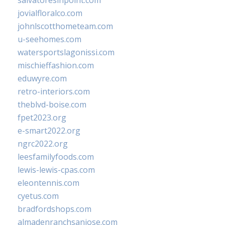
salvatoresinpoint.com
jovialfloralco.com
johnlscotthometeam.com
u-seehomes.com
watersportslagonissi.com
mischieffashion.com
eduwyre.com
retro-interiors.com
theblvd-boise.com
fpet2023.org
e-smart2022.org
ngrc2022.org
leesfamilyfoods.com
lewis-lewis-cpas.com
eleontennis.com
cyetus.com
bradfordshops.com
almadenranchsanjose.com