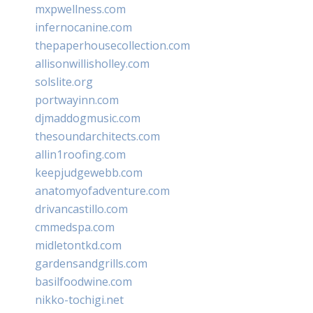
mxpwellness.com
infernocanine.com
thepaperhousecollection.com
allisonwillisholley.com
solslite.org
portwayinn.com
djmaddogmusic.com
thesoundarchitects.com
allin1roofing.com
keepjudgewebb.com
anatomyofadventure.com
drivancastillo.com
cmmedspa.com
midletontkd.com
gardensandgrills.com
basilfoodwine.com
nikko-tochigi.net