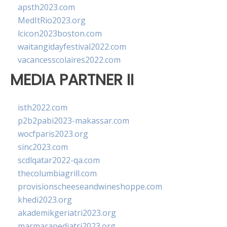
apsth2023.com
MedItRio2023.org
lcicon2023boston.com
waitangidayfestival2022.com
vacancesscolaires2022.com
MEDIA PARTNER II
isth2022.com
p2b2pabi2023-makassar.com
wocfparis2023.org
sinc2023.com
scdlqatar2022-qa.com
thecolumbiagrill.com
provisionscheeseandwineshoppe.com
khedi2023.org
akademikgeriatri2023.org
marmarapediatri2023.org