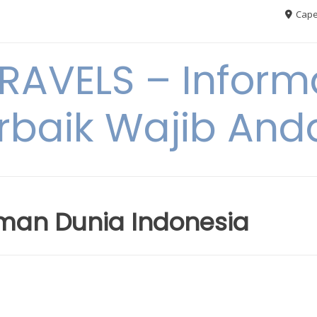
Cape
AVELS – Informa
rbaik Wajib An
aman Dunia Indonesia