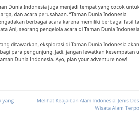
an Dunia Indonesia juga menjadi tempat yang cocok untu
luarga, dan acara perusahaan. “Taman Dunia Indonesia
gadakan berbagai acara karena memiliki berbagai fasilit
ta Ani, seorang pengelola acara di Taman Dunia Indonesia
ang ditawarkan, eksplorasi di Taman Dunia Indonesia aka
agi para pengunjung. Jadi, jangan lewatkan kesempatan 
aman Dunia Indonesia. Ayo, plan your adventure now!
a yang
Melihat Keajaiban Alam Indonesia: Jenis Des
Wisata Alam Terpo