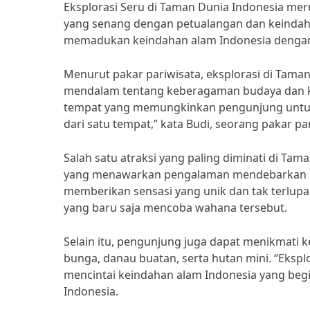
Eksplorasi Seru di Taman Dunia Indonesia me
yang senang dengan petualangan dan keindah
memadukan keindahan alam Indonesia dengan 
Menurut pakar pariwisata, eksplorasi di Tam
mendalam tentang keberagaman budaya dan k
tempat yang memungkinkan pengunjung untuk 
dari satu tempat,” kata Budi, seorang pakar pa
Salah satu atraksi yang paling diminati di Ta
yang menawarkan pengalaman mendebarkan meli
memberikan sensasi yang unik dan tak terlupa
yang baru saja mencoba wahana tersebut.
Selain itu, pengunjung juga dapat menikmati k
bunga, danau buatan, serta hutan mini. “Eksp
mencintai keindahan alam Indonesia yang beg
Indonesia.