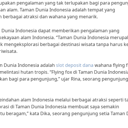
rupakan pengalaman yang tak terlupakan bagi para pengu
an alam. Taman Dunia Indonesia adalah tempat yang
berbagai atraksi dan wahana yang menarik.
an Dunia Indonesia dapat memberikan pengalaman yang
ekayaan alam Indonesia. “Taman Dunia Indonesia merupa
mengeksplorasi berbagai destinasi wisata tanpa harus ke
riwisata.
man Dunia Indonesia adalah
slot deposit dana
wahana flying 
ntasi hutan tropis. “Flying fox di Taman Dunia Indonesi
kan bagi para pengunjung,” ujar Rina, seorang pengunjun
eindahan alam Indonesia melalui berbagai atraksi seperti 
lorasi di Taman Dunia Indonesia membuat saya semakin
itu beragam,” kata Dika, seorang pengunjung setia Taman 