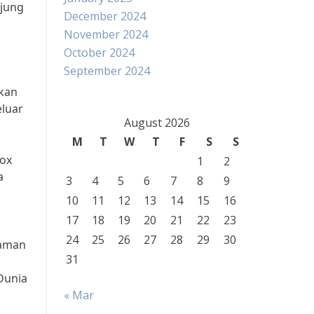
njung
December 2024
November 2024
October 2024
September 2024
kan
luar
August 2026
M
T
W
T
F
S
S
fox
1
2
a
3
4
5
6
7
8
9
g
10
11
12
13
14
15
16
17
18
19
20
21
22
23
24
25
26
27
28
29
30
taman
31
Dunia
« Mar