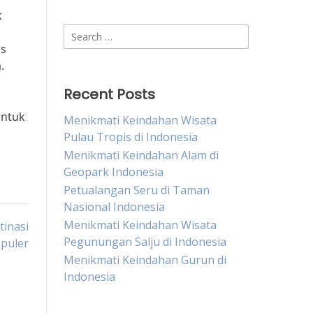
k
Search
as
for:
.
Recent Posts
n
untuk
Menikmati Keindahan Wisata
Pulau Tropis di Indonesia
Menikmati Keindahan Alam di
Geopark Indonesia
Petualangan Seru di Taman
Nasional Indonesia
Menikmati Keindahan Wisata
tinasi
Pegunungan Salju di Indonesia
puler
Menikmati Keindahan Gurun di
Indonesia