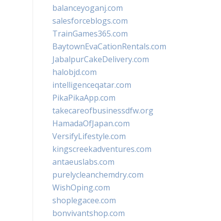
balanceyoganj.com
salesforceblogs.com
TrainGames365.com
BaytownEvaCationRentals.com
JabalpurCakeDelivery.com
halobjd.com
intelligenceqatar.com
PikaPikaApp.com
takecareofbusinessdfw.org
HamadaOfJapan.com
VersifyLifestyle.com
kingscreekadventures.com
antaeuslabs.com
purelycleanchemdry.com
WishOping.com
shoplegacee.com
bonvivantshop.com