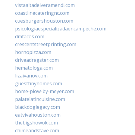
vistaaltadelveramendi.com
coastlinecateringnc.com
cuesburgershouston.com
psicologiaespecializadaencampeche.com
dmtacos.com
crescentstreetprinting.com
hornopizza.com
driveadragster.com
hematologa.com
lizaivanov.com
guesttinyhomes.com
home-plow-by-meyer.com
palatelatincuisine.com
blackdoglegacy.com
eatvivahouston.com
thebigshowok.com
chimeandstave.com