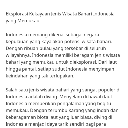
Eksplorasi Kekayaan Jenis Wisata Bahari Indonesia
yang Memukau
Indonesia memang dikenal sebagai negara
kepulauan yang kaya akan potensi wisata bahari.
Dengan ribuan pulau yang tersebar di seluruh
wilayahnya, Indonesia memiliki beragam jenis wisata
bahari yang memukau untuk dieksplorasi. Dari laut
hingga pantai, setiap sudut Indonesia menyimpan
keindahan yang tak terlupakan.
Salah satu jenis wisata bahari yang sangat populer di
Indonesia adalah diving. Menyelam di bawah laut
Indonesia memberikan pengalaman yang begitu
memukau. Dengan terumbu karang yang indah dan
keberagaman biota laut yang luar biasa, diving di
Indonesia menjadi daya tarik sendiri bagi para