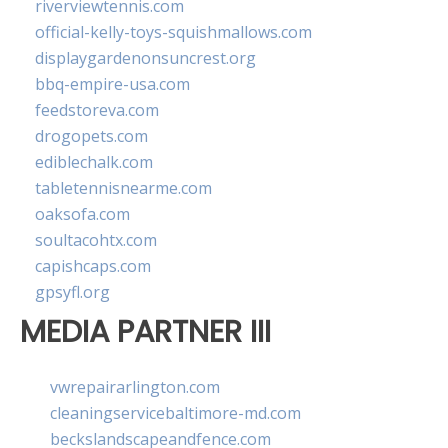
riverviewtennis.com
official-kelly-toys-squishmallows.com
displaygardenonsuncrest.org
bbq-empire-usa.com
feedstoreva.com
drogopets.com
ediblechalk.com
tabletennisnearme.com
oaksofa.com
soultacohtx.com
capishcaps.com
gpsyfl.org
MEDIA PARTNER III
vwrepairarlington.com
cleaningservicebaltimore-md.com
beckslandscapeandfence.com