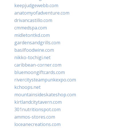
keepjudgewebb.com
anatomyofadventure.com
drivancastillo.com
cmmedspa.com
midletontkd.com
gardensandgrills.com
basilfoodwine.com
nikko-tochigi.net
caribbean-corner.com
bluemoongiftcards.com
rivercitysteampunkexpo.com
kchoops.net
mountainsideskateshop.com
kirtlandcitytavern.com
301nutritionspot.com
ammos-stores.com
loceanecreations.com