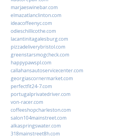
marjaeswinebar.com
elmazatlanclinton.com
ideacoffeenyc.com
odieschillicothe.com
lacantinitagalesburg.com
pizzadeliverybristol.com
greenstarsmogcheck.com
happypawspl.com
callahansautoservicecenter.com
georgiascornermarket.com
perfectfit24-7.com
portugalprivatedriver.com
von-racer.com
coffeeshopcharleston.com
salon104mainstreet.com
alkaspringswater.com
318mainstreet8h.com