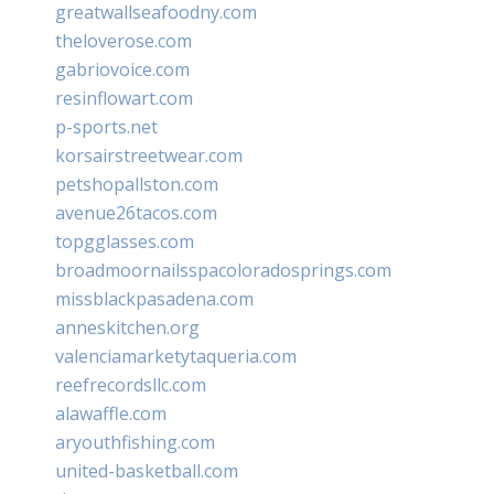
greatwallseafoodny.com
theloverose.com
gabriovoice.com
resinflowart.com
p-sports.net
korsairstreetwear.com
petshopallston.com
avenue26tacos.com
topgglasses.com
broadmoornailsspacoloradosprings.com
missblackpasadena.com
anneskitchen.org
valenciamarketytaqueria.com
reefrecordsllc.com
alawaffle.com
aryouthfishing.com
united-basketball.com