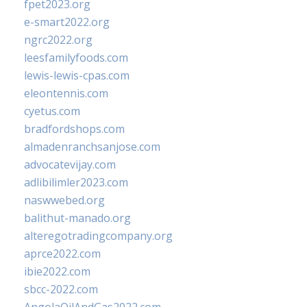
fpet2023.org
e-smart2022.org
ngrc2022.org
leesfamilyfoods.com
lewis-lewis-cpas.com
eleontennis.com
cyetus.com
bradfordshops.com
almadenranchsanjose.com
advocatevijay.com
adlibilimler2023.com
naswwebed.org
balithut-manado.org
alteregotradingcompany.org
aprce2022.com
ibie2022.com
sbcc-2022.com