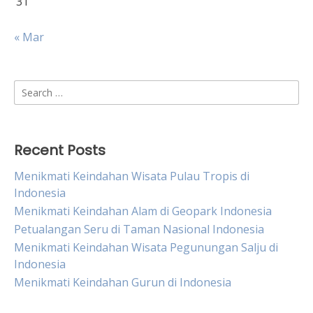
31
« Mar
Search
for:
Recent Posts
Menikmati Keindahan Wisata Pulau Tropis di
Indonesia
Menikmati Keindahan Alam di Geopark Indonesia
Petualangan Seru di Taman Nasional Indonesia
Menikmati Keindahan Wisata Pegunungan Salju di
Indonesia
Menikmati Keindahan Gurun di Indonesia