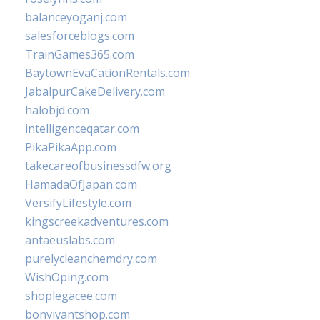
balanceyoganj.com
salesforceblogs.com
TrainGames365.com
BaytownEvaCationRentals.com
JabalpurCakeDelivery.com
halobjd.com
intelligenceqatar.com
PikaPikaApp.com
takecareofbusinessdfw.org
HamadaOfJapan.com
VersifyLifestyle.com
kingscreekadventures.com
antaeuslabs.com
purelycleanchemdry.com
WishOping.com
shoplegacee.com
bonvivantshop.com