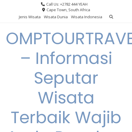
Skip
Call Us: +2782 444 YEAH
to
Cape Town, South Africa
content
Jenis Wisata
Wisata Dunia
Wisata Indonesia
OMPTOURTRAVE
– Informasi
Seputar
Wisata
Terbaik Wajib