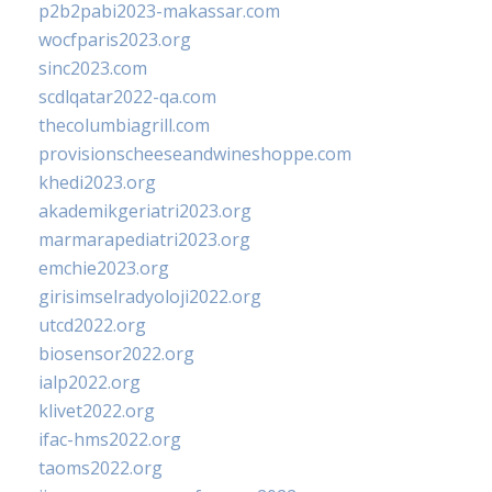
p2b2pabi2023-makassar.com
wocfparis2023.org
sinc2023.com
scdlqatar2022-qa.com
thecolumbiagrill.com
provisionscheeseandwineshoppe.com
khedi2023.org
akademikgeriatri2023.org
marmarapediatri2023.org
emchie2023.org
girisimselradyoloji2022.org
utcd2022.org
biosensor2022.org
ialp2022.org
klivet2022.org
ifac-hms2022.org
taoms2022.org