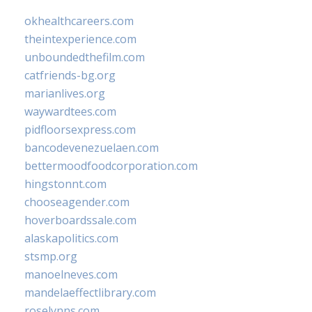
okhealthcareers.com
theintexperience.com
unboundedthefilm.com
catfriends-bg.org
marianlives.org
waywardtees.com
pidfloorsexpress.com
bancodevenezuelaen.com
bettermoodfoodcorporation.com
hingstonnt.com
chooseagender.com
hoverboardssale.com
alaskapolitics.com
stsmp.org
manoelneves.com
mandelaeffectlibrary.com
roselynns.com