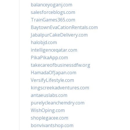
balanceyoganj.com
salesforceblogs.com
TrainGames365.com
BaytownEvaCationRentals.com
JabalpurCakeDelivery.com
halobjd.com
intelligenceqatar.com
PikaPikaApp.com
takecareofbusinessdfw.org
HamadaOfJapan.com
VersifyLifestyle.com
kingscreekadventures.com
antaeuslabs.com
purelycleanchemdry.com
WishOping.com
shoplegacee.com
bonvivantshop.com