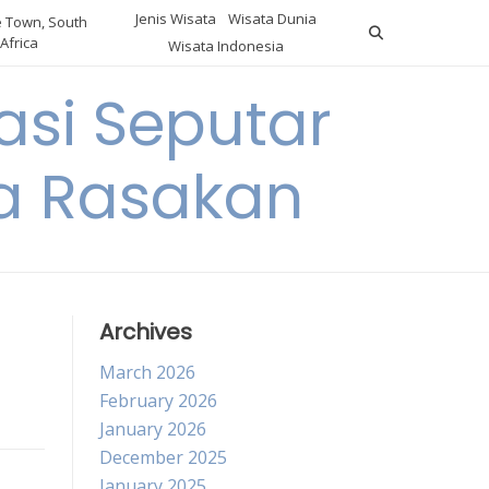
Jenis Wisata
Wisata Dunia
 Town, South
Africa
Wisata Indonesia
si Seputar
da Rasakan
Archives
March 2026
February 2026
January 2026
December 2025
January 2025