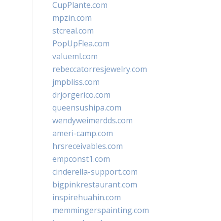
CupPlante.com
mpzin.com
stcreal.com
PopUpFlea.com
valueml.com
rebeccatorresjewelry.com
jmpbliss.com
drjorgerico.com
queensushipa.com
wendyweimerdds.com
ameri-camp.com
hrsreceivables.com
empconst1.com
cinderella-support.com
bigpinkrestaurant.com
inspirehuahin.com
memmingerspainting.com