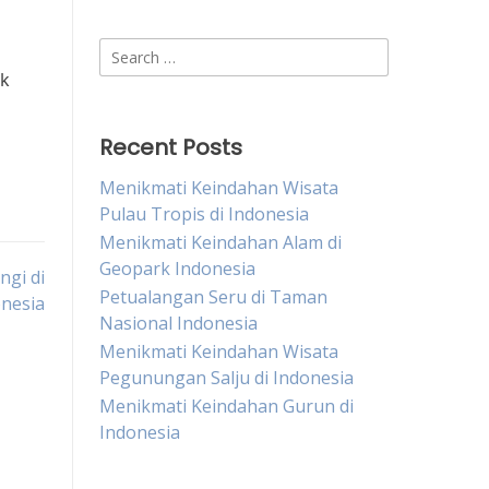
Search
for:
ak
Recent Posts
Menikmati Keindahan Wisata
Pulau Tropis di Indonesia
Menikmati Keindahan Alam di
Geopark Indonesia
ngi di
Petualangan Seru di Taman
nesia
Nasional Indonesia
Menikmati Keindahan Wisata
Pegunungan Salju di Indonesia
Menikmati Keindahan Gurun di
Indonesia