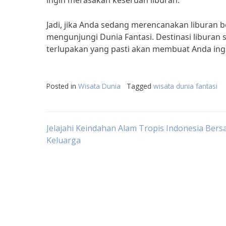
ingin merasakan keseruan liburan.”
Jadi, jika Anda sedang merencanakan liburan 
mengunjungi Dunia Fantasi. Destinasi liburan
terlupakan yang pasti akan membuat Anda ingin
Posted in
Wisata Dunia
Tagged
wisata dunia fantasi
Post
Jelajahi Keindahan Alam Tropis Indonesia Ber
Keluarga
navigation