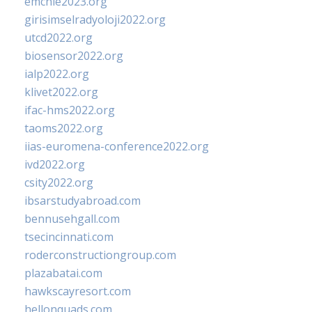
emchie2023.org
girisimselradyoloji2022.org
utcd2022.org
biosensor2022.org
ialp2022.org
klivet2022.org
ifac-hms2022.org
taoms2022.org
iias-euromena-conference2022.org
ivd2022.org
csity2022.org
ibsarstudyabroad.com
bennusehgall.com
tsecincinnati.com
roderconstructiongroup.com
plazabatai.com
hawkscayresort.com
hellonquads.com