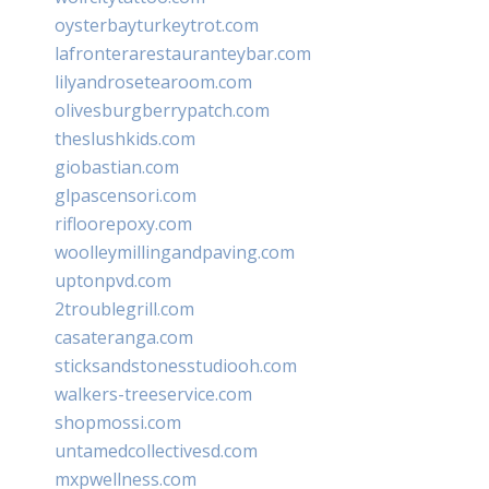
oysterbayturkeytrot.com
lafronterarestauranteybar.com
lilyandrosetearoom.com
olivesburgberrypatch.com
theslushkids.com
giobastian.com
glpascensori.com
rifloorepoxy.com
woolleymillingandpaving.com
uptonpvd.com
2troublegrill.com
casateranga.com
sticksandstonesstudiooh.com
walkers-treeservice.com
shopmossi.com
untamedcollectivesd.com
mxpwellness.com