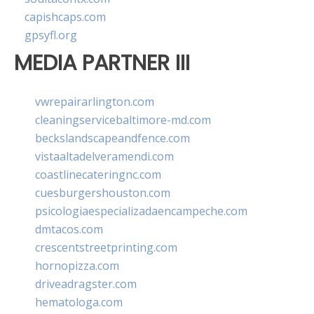
capishcaps.com
gpsyfl.org
MEDIA PARTNER III
vwrepairarlington.com
cleaningservicebaltimore-md.com
beckslandscapeandfence.com
vistaaltadelveramendi.com
coastlinecateringnc.com
cuesburgershouston.com
psicologiaespecializadaencampeche.com
dmtacos.com
crescentstreetprinting.com
hornopizza.com
driveadragster.com
hematologa.com