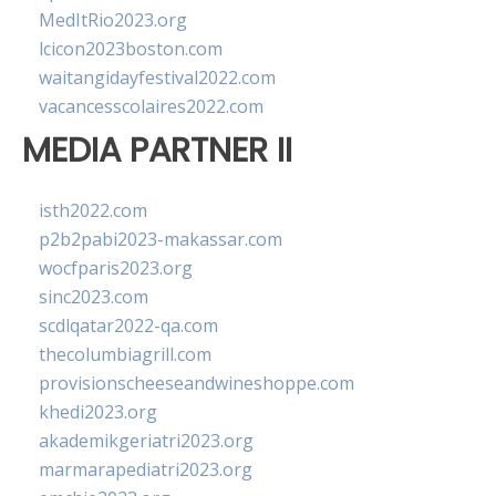
MedItRio2023.org
lcicon2023boston.com
waitangidayfestival2022.com
vacancesscolaires2022.com
MEDIA PARTNER II
isth2022.com
p2b2pabi2023-makassar.com
wocfparis2023.org
sinc2023.com
scdlqatar2022-qa.com
thecolumbiagrill.com
provisionscheeseandwineshoppe.com
khedi2023.org
akademikgeriatri2023.org
marmarapediatri2023.org