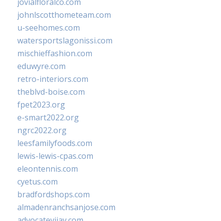
jovialfloralco.com
johnlscotthometeam.com
u-seehomes.com
watersportslagonissi.com
mischieffashion.com
eduwyre.com
retro-interiors.com
theblvd-boise.com
fpet2023.org
e-smart2022.org
ngrc2022.org
leesfamilyfoods.com
lewis-lewis-cpas.com
eleontennis.com
cyetus.com
bradfordshops.com
almadenranchsanjose.com
advocatevijay.com