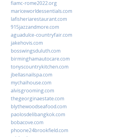
fiamc-rome2022.org
mariceworldessentials.com
lafisheriarestaurant.com
915jazzandmore.com
aguadulce-countryfair.com
jakehovis.com
bosswingsduluth.com
birminghamautocare.com
tonyscountrykitchen.com
jbellasnailspa.com
mychaihouse.com
alvisgrooming.com
thegeorginaestate.com
blythewoodseafood.com
paolosdelibangkok.com
bobacove.com
phoone24brookfield.com