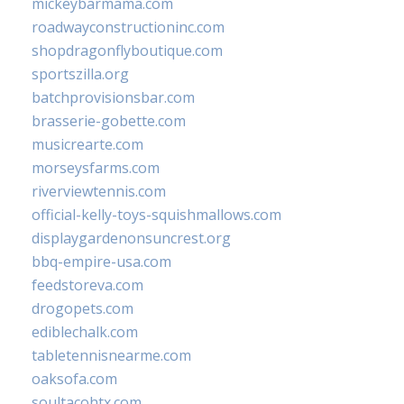
mickeybarmama.com
roadwayconstructioninc.com
shopdragonflyboutique.com
sportszilla.org
batchprovisionsbar.com
brasserie-gobette.com
musicrearte.com
morseysfarms.com
riverviewtennis.com
official-kelly-toys-squishmallows.com
displaygardenonsuncrest.org
bbq-empire-usa.com
feedstoreva.com
drogopets.com
ediblechalk.com
tabletennisnearme.com
oaksofa.com
soultacohtx.com