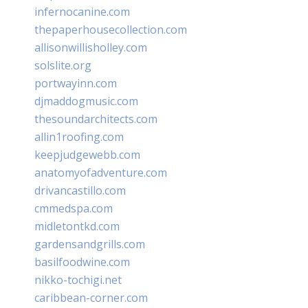
infernocanine.com
thepaperhousecollection.com
allisonwillisholley.com
solslite.org
portwayinn.com
djmaddogmusic.com
thesoundarchitects.com
allin1roofing.com
keepjudgewebb.com
anatomyofadventure.com
drivancastillo.com
cmmedspa.com
midletontkd.com
gardensandgrills.com
basilfoodwine.com
nikko-tochigi.net
caribbean-corner.com