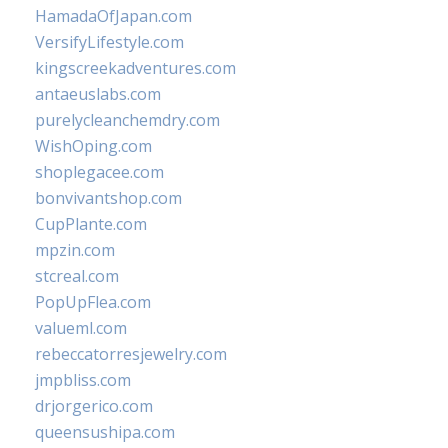
HamadaOfJapan.com
VersifyLifestyle.com
kingscreekadventures.com
antaeuslabs.com
purelycleanchemdry.com
WishOping.com
shoplegacee.com
bonvivantshop.com
CupPlante.com
mpzin.com
stcreal.com
PopUpFlea.com
valueml.com
rebeccatorresjewelry.com
jmpbliss.com
drjorgerico.com
queensushipa.com