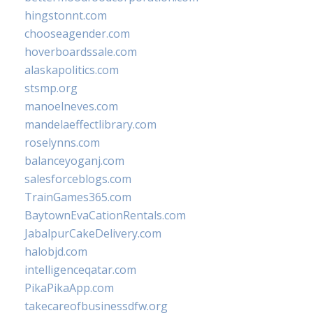
hingstonnt.com
chooseagender.com
hoverboardssale.com
alaskapolitics.com
stsmp.org
manoelneves.com
mandelaeffectlibrary.com
roselynns.com
balanceyoganj.com
salesforceblogs.com
TrainGames365.com
BaytownEvaCationRentals.com
JabalpurCakeDelivery.com
halobjd.com
intelligenceqatar.com
PikaPikaApp.com
takecareofbusinessdfw.org