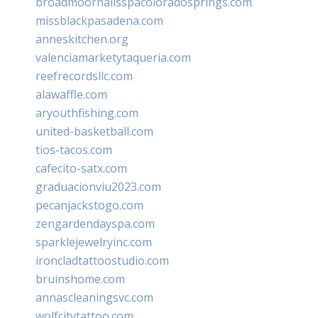
broadmoornailsspacoloradosprings.com
missblackpasadena.com
anneskitchen.org
valenciamarketytaqueria.com
reefrecordsllc.com
alawaffle.com
aryouthfishing.com
united-basketball.com
tios-tacos.com
cafecito-satx.com
graduacionviu2023.com
pecanjackstogo.com
zengardendayspa.com
sparklejewelryinc.com
ironcladtattoostudio.com
bruinshome.com
annascleaningsvc.com
wolfcitytattoo.com