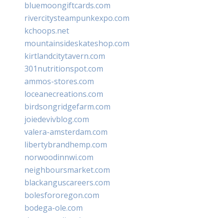
bluemoongiftcards.com
rivercitysteampunkexpo.com
kchoops.net
mountainsideskateshop.com
kirtlandcitytavern.com
301nutritionspot.com
ammos-stores.com
loceanecreations.com
birdsongridgefarm.com
joiedevivblog.com
valera-amsterdam.com
libertybrandhemp.com
norwoodinnwi.com
neighboursmarket.com
blackanguscareers.com
bolesfororegon.com
bodega-ole.com