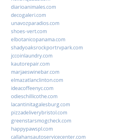
diarioanimales.com
decogaleri.com
unavozparadios.com
shoes-vert.com
elbotanicopanama.com
shadyoaksrockportrvpark.com
jccoinlaundry.com
kautorepair.com
marjaeswinebar.com
elmazatlanclinton.com
ideacoffeenyc.com
odieschillicothe.com
lacantinitagalesburg.com
pizzadeliverybristol.com
greenstarsmogcheck.com
happypawspl.com
callahansautoservicecenter.com