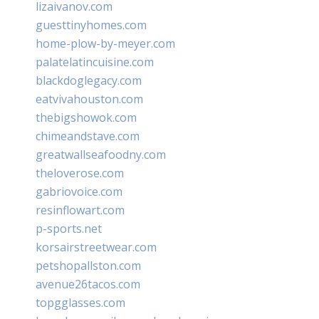
lizaivanov.com
guesttinyhomes.com
home-plow-by-meyer.com
palatelatincuisine.com
blackdoglegacy.com
eatvivahouston.com
thebigshowok.com
chimeandstave.com
greatwallseafoodny.com
theloverose.com
gabriovoice.com
resinflowart.com
p-sports.net
korsairstreetwear.com
petshopallston.com
avenue26tacos.com
topgglasses.com