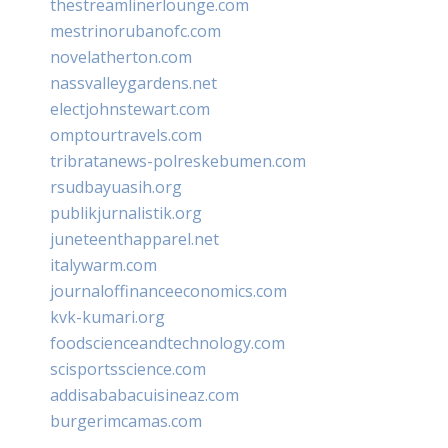
thestreamlinerlounge.com
mestrinorubanofc.com
novelatherton.com
nassvalleygardens.net
electjohnstewart.com
omptourtravels.com
tribratanews-polreskebumen.com
rsudbayuasih.org
publikjurnalistik.org
juneteenthapparel.net
italywarm.com
journaloffinanceeconomics.com
kvk-kumari.org
foodscienceandtechnology.com
scisportsscience.com
addisababacuisineaz.com
burgerimcamas.com