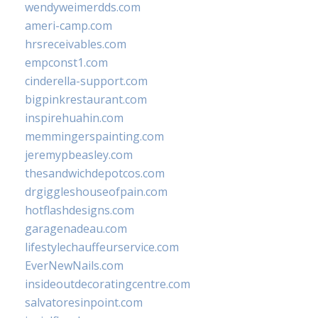
wendyweimerdds.com
ameri-camp.com
hrsreceivables.com
empconst1.com
cinderella-support.com
bigpinkrestaurant.com
inspirehuahin.com
memmingerspainting.com
jeremypbeasley.com
thesandwichdepotcos.com
drgiggleshouseofpain.com
hotflashdesigns.com
garagenadeau.com
lifestylechauffeurservice.com
EverNewNails.com
insideoutdecoratingcentre.com
salvatoresinpoint.com