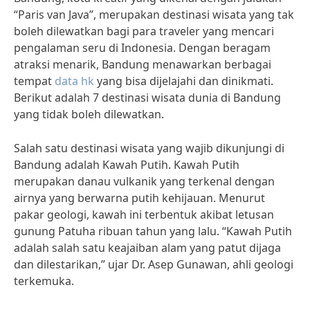
“Paris van Java”, merupakan destinasi wisata yang tak
boleh dilewatkan bagi para traveler yang mencari
pengalaman seru di Indonesia. Dengan beragam
atraksi menarik, Bandung menawarkan berbagai
tempat
data hk
yang bisa dijelajahi dan dinikmati.
Berikut adalah 7 destinasi wisata dunia di Bandung
yang tidak boleh dilewatkan.
Salah satu destinasi wisata yang wajib dikunjungi di
Bandung adalah Kawah Putih. Kawah Putih
merupakan danau vulkanik yang terkenal dengan
airnya yang berwarna putih kehijauan. Menurut
pakar geologi, kawah ini terbentuk akibat letusan
gunung Patuha ribuan tahun yang lalu. “Kawah Putih
adalah salah satu keajaiban alam yang patut dijaga
dan dilestarikan,” ujar Dr. Asep Gunawan, ahli geologi
terkemuka.