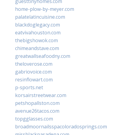
guesttinyhomes.com
home-plow-by-meyer.com
palatelatincuisine.com
blackdoglegacy.com
eatvivahouston.com
thebigshowok.com
chimeandstave.com
greatwallseafoodny.com
theloverose.com
gabriovoice.com
resinflowart.com
p-sports.net
korsairstreetwear.com
petshopallston.com
avenue26tacos.com
topgglasses.com
broadmoornailsspacoloradosprings.com
missblackpasadena.com