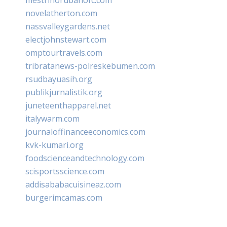
novelatherton.com
nassvalleygardens.net
electjohnstewart.com
omptourtravels.com
tribratanews-polreskebumen.com
rsudbayuasih.org
publikjurnalistik.org
juneteenthapparel.net
italywarm.com
journaloffinanceeconomics.com
kvk-kumari.org
foodscienceandtechnology.com
scisportsscience.com
addisababacuisineaz.com
burgerimcamas.com