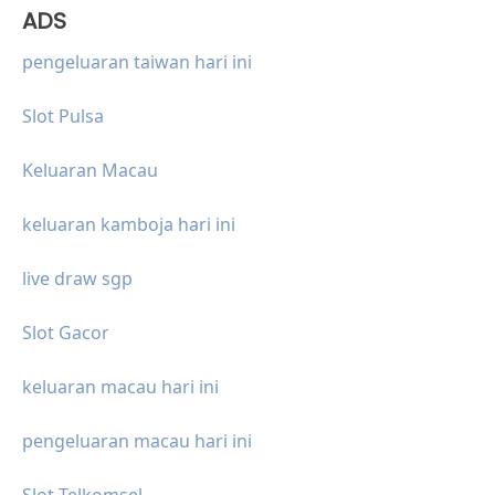
ADS
pengeluaran taiwan hari ini
Slot Pulsa
Keluaran Macau
keluaran kamboja hari ini
live draw sgp
Slot Gacor
keluaran macau hari ini
pengeluaran macau hari ini
Slot Telkomsel