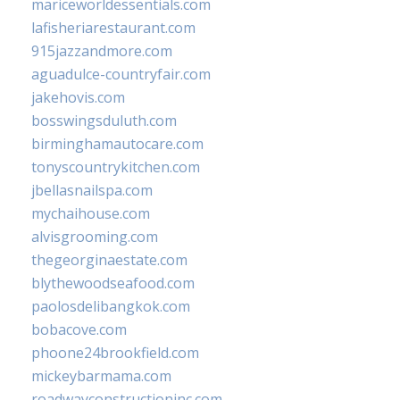
mariceworldessentials.com
lafisheriarestaurant.com
915jazzandmore.com
aguadulce-countryfair.com
jakehovis.com
bosswingsduluth.com
birminghamautocare.com
tonyscountrykitchen.com
jbellasnailspa.com
mychaihouse.com
alvisgrooming.com
thegeorginaestate.com
blythewoodseafood.com
paolosdelibangkok.com
bobacove.com
phoone24brookfield.com
mickeybarmama.com
roadwayconstructioninc.com