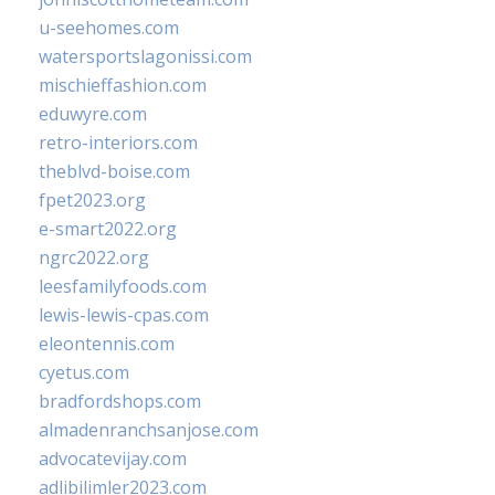
u-seehomes.com
watersportslagonissi.com
mischieffashion.com
eduwyre.com
retro-interiors.com
theblvd-boise.com
fpet2023.org
e-smart2022.org
ngrc2022.org
leesfamilyfoods.com
lewis-lewis-cpas.com
eleontennis.com
cyetus.com
bradfordshops.com
almadenranchsanjose.com
advocatevijay.com
adlibilimler2023.com