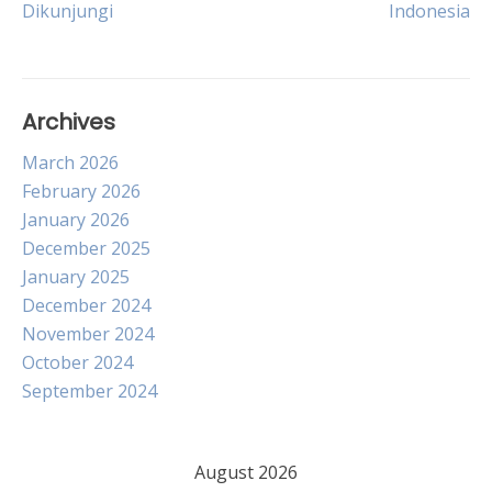
Dikunjungi
Indonesia
navigation
Archives
March 2026
February 2026
January 2026
December 2025
January 2025
December 2024
November 2024
October 2024
September 2024
August 2026