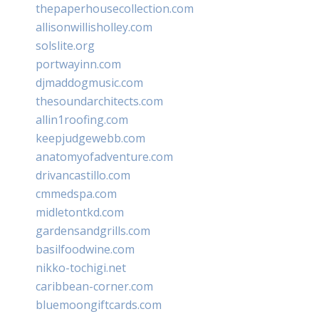
thepaperhousecollection.com
allisonwillisholley.com
solslite.org
portwayinn.com
djmaddogmusic.com
thesoundarchitects.com
allin1roofing.com
keepjudgewebb.com
anatomyofadventure.com
drivancastillo.com
cmmedspa.com
midletontkd.com
gardensandgrills.com
basilfoodwine.com
nikko-tochigi.net
caribbean-corner.com
bluemoongiftcards.com