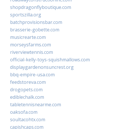
shopdragonflyboutique.com
sportszilla.org
batchprovisionsbar.com
brasserie-gobette.com
musicrearte.com
morseysfarms.com
riverviewtennis.com
official-kelly-toys-squishmallows.com
displaygardenonsuncrest.org
bbq-empire-usa.com
feedstoreva.com
drogopets.com
ediblechalk.com
tabletennisnearme.com
oaksofa.com
soultacohtx.com
capishcaps.com