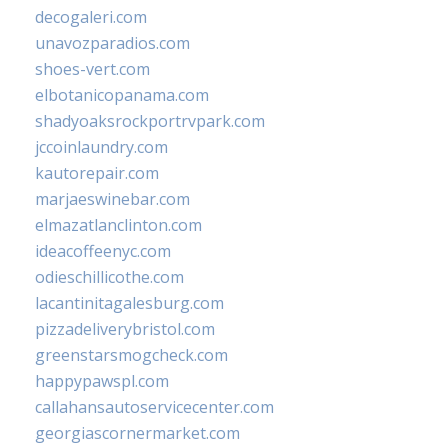
decogaleri.com
unavozparadios.com
shoes-vert.com
elbotanicopanama.com
shadyoaksrockportrvpark.com
jccoinlaundry.com
kautorepair.com
marjaeswinebar.com
elmazatlanclinton.com
ideacoffeenyc.com
odieschillicothe.com
lacantinitagalesburg.com
pizzadeliverybristol.com
greenstarsmogcheck.com
happypawspl.com
callahansautoservicecenter.com
georgiascornermarket.com