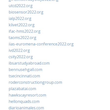
utcd2022.org
biosensor2022.org
ialp2022.org
klivet2022.org
ifac-hms2022.org
taoms2022.org
iias-euromena-conference2022.org
ivd2022.org
csity2022.org
ibsarstudyabroad.com
bennusehgall.com
tsecincinnati.com
roderconstructiongroup.com
plazabatai.com
hawkscayresort.com
hellonquads.com
diarioanimales.com