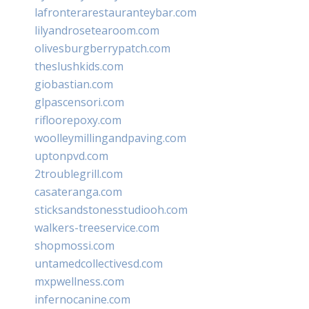
lafronterarestauranteybar.com
lilyandrosetearoom.com
olivesburgberrypatch.com
theslushkids.com
giobastian.com
glpascensori.com
rifloorepoxy.com
woolleymillingandpaving.com
uptonpvd.com
2troublegrill.com
casateranga.com
sticksandstonesstudiooh.com
walkers-treeservice.com
shopmossi.com
untamedcollectivesd.com
mxpwellness.com
infernocanine.com