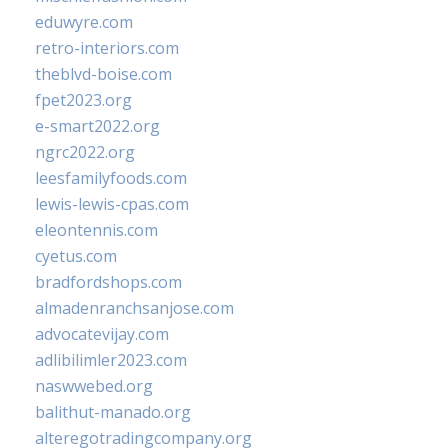
eduwyre.com
retro-interiors.com
theblvd-boise.com
fpet2023.org
e-smart2022.org
ngrc2022.org
leesfamilyfoods.com
lewis-lewis-cpas.com
eleontennis.com
cyetus.com
bradfordshops.com
almadenranchsanjose.com
advocatevijay.com
adlibilimler2023.com
naswwebed.org
balithut-manado.org
alteregotradingcompany.org