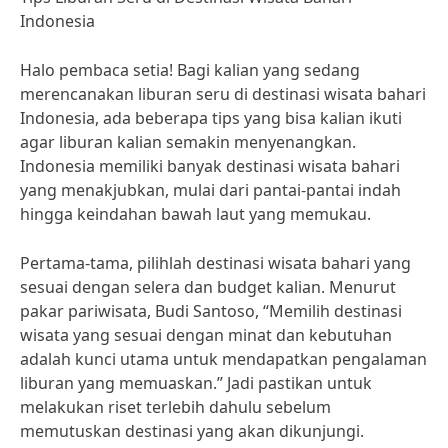
Indonesia
Halo pembaca setia! Bagi kalian yang sedang
merencanakan liburan seru di destinasi wisata bahari
Indonesia, ada beberapa tips yang bisa kalian ikuti
agar liburan kalian semakin menyenangkan.
Indonesia memiliki banyak destinasi wisata bahari
yang menakjubkan, mulai dari pantai-pantai indah
hingga keindahan bawah laut yang memukau.
Pertama-tama, pilihlah destinasi wisata bahari yang
sesuai dengan selera dan budget kalian. Menurut
pakar pariwisata, Budi Santoso, “Memilih destinasi
wisata yang sesuai dengan minat dan kebutuhan
adalah kunci utama untuk mendapatkan pengalaman
liburan yang memuaskan.” Jadi pastikan untuk
melakukan riset terlebih dahulu sebelum
memutuskan destinasi yang akan dikunjungi.