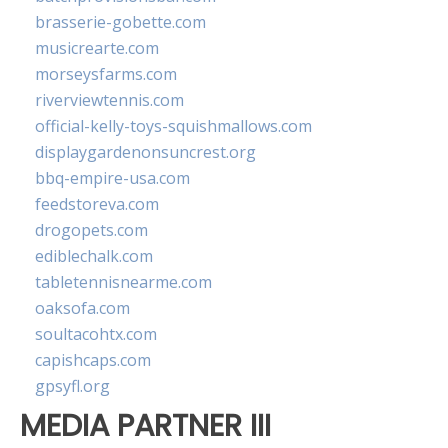
brasserie-gobette.com
musicrearte.com
morseysfarms.com
riverviewtennis.com
official-kelly-toys-squishmallows.com
displaygardenonsuncrest.org
bbq-empire-usa.com
feedstoreva.com
drogopets.com
ediblechalk.com
tabletennisnearme.com
oaksofa.com
soultacohtx.com
capishcaps.com
gpsyfl.org
MEDIA PARTNER III