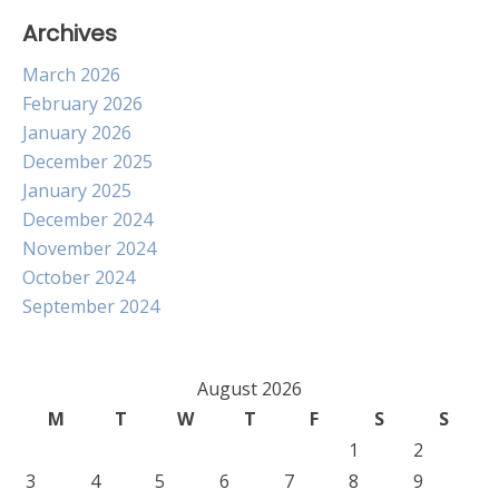
Archives
March 2026
February 2026
January 2026
December 2025
January 2025
December 2024
November 2024
October 2024
September 2024
August 2026
M
T
W
T
F
S
S
1
2
3
4
5
6
7
8
9