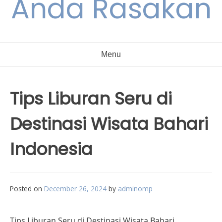
Anda Rasakan
Menu
Tips Liburan Seru di
Destinasi Wisata Bahari
Indonesia
Posted on
December 26, 2024
by
adminomp
Tips Liburan Seru di Destinasi Wisata Bahari