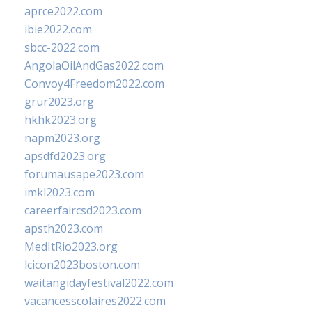
aprce2022.com
ibie2022.com
sbcc-2022.com
AngolaOilAndGas2022.com
Convoy4Freedom2022.com
grur2023.org
hkhk2023.org
napm2023.org
apsdfd2023.org
forumausape2023.com
imkl2023.com
careerfaircsd2023.com
apsth2023.com
MedItRio2023.org
lcicon2023boston.com
waitangidayfestival2022.com
vacancesscolaires2022.com