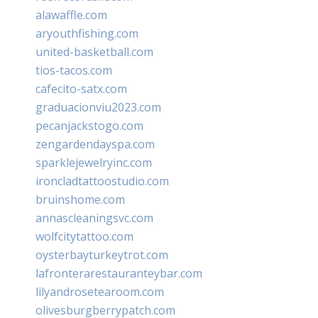
alawaffle.com
aryouthfishing.com
united-basketball.com
tios-tacos.com
cafecito-satx.com
graduacionviu2023.com
pecanjackstogo.com
zengardendayspa.com
sparklejewelryinc.com
ironcladtattoostudio.com
bruinshome.com
annascleaningsvc.com
wolfcitytattoo.com
oysterbayturkeytrot.com
lafronterarestauranteybar.com
lilyandrosetearoom.com
olivesburgberrypatch.com