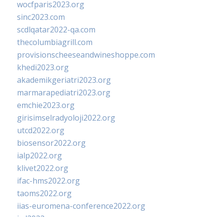
wocfparis2023.org
sinc2023.com
scdlqatar2022-qa.com
thecolumbiagrill.com
provisionscheeseandwineshoppe.com
khedi2023.org
akademikgeriatri2023.org
marmarapediatri2023.org
emchie2023.org
girisimselradyoloji2022.org
utcd2022.org
biosensor2022.org
ialp2022.org
klivet2022.org
ifac-hms2022.org
taoms2022.org
iias-euromena-conference2022.org