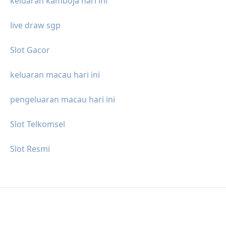
keluaran kamboja hari ini
live draw sgp
Slot Gacor
keluaran macau hari ini
pengeluaran macau hari ini
Slot Telkomsel
Slot Resmi