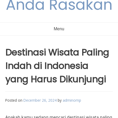
Anda Rasakan
Menu
Destinasi Wisata Paling
Indah di Indonesia
yang Harus Dikunjungi
Posted on
December 26, 2024
by
adminomp
Apakah kamu sedang mencari destinasi wisata paling