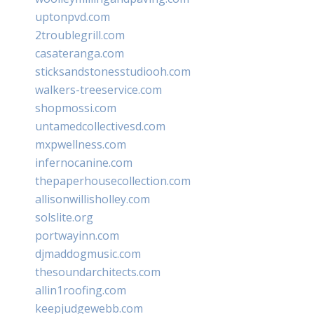
uptonpvd.com
2troublegrill.com
casateranga.com
sticksandstonesstudiooh.com
walkers-treeservice.com
shopmossi.com
untamedcollectivesd.com
mxpwellness.com
infernocanine.com
thepaperhousecollection.com
allisonwillisholley.com
solslite.org
portwayinn.com
djmaddogmusic.com
thesoundarchitects.com
allin1roofing.com
keepjudgewebb.com