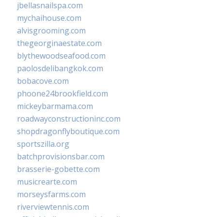
jbellasnailspa.com
mychaihouse.com
alvisgrooming.com
thegeorginaestate.com
blythewoodseafood.com
paolosdelibangkok.com
bobacove.com
phoone24brookfield.com
mickeybarmama.com
roadwayconstructioninc.com
shopdragonflyboutique.com
sportszilla.org
batchprovisionsbar.com
brasserie-gobette.com
musicrearte.com
morseysfarms.com
riverviewtennis.com