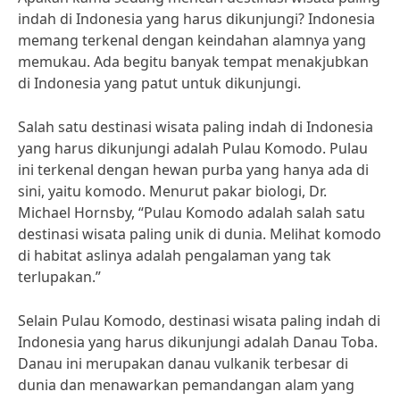
indah di Indonesia yang harus dikunjungi? Indonesia
memang terkenal dengan keindahan alamnya yang
memukau. Ada begitu banyak tempat menakjubkan
di Indonesia yang patut untuk dikunjungi.
Salah satu destinasi wisata paling indah di Indonesia
yang harus dikunjungi adalah Pulau Komodo. Pulau
ini terkenal dengan hewan purba yang hanya ada di
sini, yaitu komodo. Menurut pakar biologi, Dr.
Michael Hornsby, “Pulau Komodo adalah salah satu
destinasi wisata paling unik di dunia. Melihat komodo
di habitat aslinya adalah pengalaman yang tak
terlupakan.”
Selain Pulau Komodo, destinasi wisata paling indah di
Indonesia yang harus dikunjungi adalah Danau Toba.
Danau ini merupakan danau vulkanik terbesar di
dunia dan menawarkan pemandangan alam yang