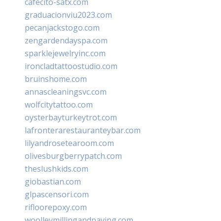
cafecito-satx.com
graduacionviu2023.com
pecanjackstogo.com
zengardendayspa.com
sparklejewelryinc.com
ironcladtattoostudio.com
bruinshome.com
annascleaningsvc.com
wolfcitytattoo.com
oysterbayturkeytrot.com
lafronterarestauranteybar.com
lilyandrosetearoom.com
olivesburgberrypatch.com
theslushkids.com
giobastian.com
glpascensori.com
rifloorepoxy.com
woolleymillingandpaving.com