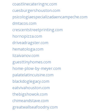
coastlinecateringnc.com
cuesburgershouston.com
psicologiaespecializadaencampeche.com
dmtacos.com
crescentstreetprinting.com
hornopizza.com
driveadragster.com
hematologa.com
lizaivanov.com
guesttinyhomes.com
home-plow-by-meyer.com
palatelatincuisine.com
blackdoglegacy.com
eatvivahouston.com
thebigshowok.com
chimeandstave.com
greatwallseafoodny.com