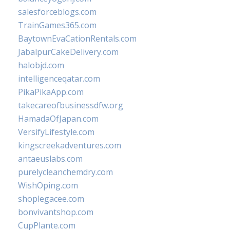
salesforceblogs.com
TrainGames365.com
BaytownEvaCationRentals.com
JabalpurCakeDelivery.com
halobjd.com
intelligenceqatar.com
PikaPikaApp.com
takecareofbusinessdfw.org
HamadaOfJapan.com
VersifyLifestyle.com
kingscreekadventures.com
antaeuslabs.com
purelycleanchemdry.com
WishOping.com
shoplegacee.com
bonvivantshop.com
CupPlante.com