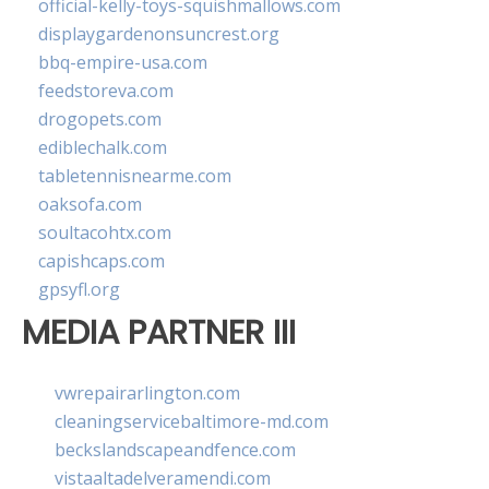
official-kelly-toys-squishmallows.com
displaygardenonsuncrest.org
bbq-empire-usa.com
feedstoreva.com
drogopets.com
ediblechalk.com
tabletennisnearme.com
oaksofa.com
soultacohtx.com
capishcaps.com
gpsyfl.org
MEDIA PARTNER III
vwrepairarlington.com
cleaningservicebaltimore-md.com
beckslandscapeandfence.com
vistaaltadelveramendi.com