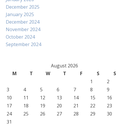
December 2025
January 2025
December 2024
November 2024
October 2024
September 2024
August 2026
M
T
W
T
F
S
S
1
2
3
4
5
6
7
8
9
10
11
12
13
14
15
16
17
18
19
20
21
22
23
24
25
26
27
28
29
30
31