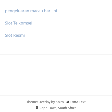
pengeluaran macau hari ini
Slot Telkomsel
Slot Resmi
Theme: Overlay by
Kaira
.
Extra Text
Cape Town, South Africa