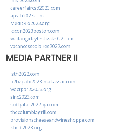
imkl2023.com
careerfaircsd2023.com
apsth2023.com
MedItRio2023.org
lcicon2023boston.com
waitangidayfestival2022.com
vacancesscolaires2022.com
MEDIA PARTNER II
isth2022.com
p2b2pabi2023-makassar.com
wocfparis2023.org
sinc2023.com
scdlqatar2022-qa.com
thecolumbiagrill.com
provisionscheeseandwineshoppe.com
khedi2023.org