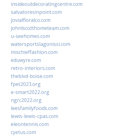
insideoutdecoratingcentre.com
salvatoresinpoint.com
jovialfloralco.com
johnlscotthometeam.com
u-seehomes.com
watersportslagonissi.com
mischieffashion.com
eduwyre.com
retro-interiors.com
theblvd-boise.com
fpet2023.org
e-smart2022.org
ngrc2022.org
leesfamilyfoods.com
lewis-lewis-cpas.com
eleontennis.com
cyetus.com