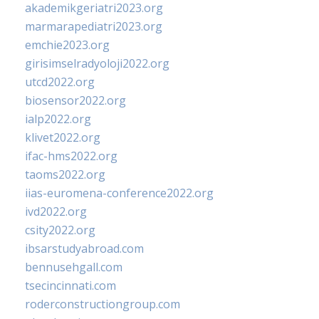
akademikgeriatri2023.org
marmarapediatri2023.org
emchie2023.org
girisimselradyoloji2022.org
utcd2022.org
biosensor2022.org
ialp2022.org
klivet2022.org
ifac-hms2022.org
taoms2022.org
iias-euromena-conference2022.org
ivd2022.org
csity2022.org
ibsarstudyabroad.com
bennusehgall.com
tsecincinnati.com
roderconstructiongroup.com