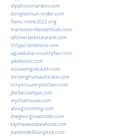
elpatronchardon.com
donglaishun-order.com
fiamc-rome2022.org
mariceworldessentials.com
lafisheriarestaurant.com
915jazzandmore.com
aguadulce-countryfair.com
jakehovis.com
bosswingsduluth.com
birminghamautocare.com
tonyscountrykitchen.com
jbellasnailspa.com
mychaihouse.com
alvisgrooming.com
thegeorginaestate.com
blythewoodseafood.com
paolosdelibangkok.com