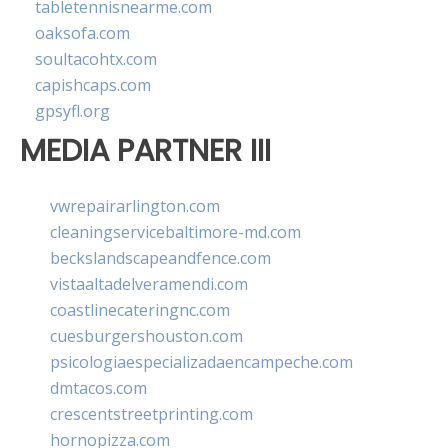
tabletennisnearme.com
oaksofa.com
soultacohtx.com
capishcaps.com
gpsyfl.org
MEDIA PARTNER III
vwrepairarlington.com
cleaningservicebaltimore-md.com
beckslandscapeandfence.com
vistaaltadelveramendi.com
coastlinecateringnc.com
cuesburgershouston.com
psicologiaespecializadaencampeche.com
dmtacos.com
crescentstreetprinting.com
hornopizza.com