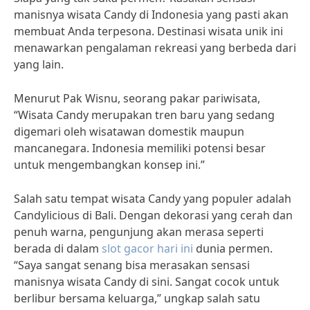
manisnya wisata Candy di Indonesia yang pasti akan
membuat Anda terpesona. Destinasi wisata unik ini
menawarkan pengalaman rekreasi yang berbeda dari
yang lain.
Menurut Pak Wisnu, seorang pakar pariwisata,
“Wisata Candy merupakan tren baru yang sedang
digemari oleh wisatawan domestik maupun
mancanegara. Indonesia memiliki potensi besar
untuk mengembangkan konsep ini.”
Salah satu tempat wisata Candy yang populer adalah
Candylicious di Bali. Dengan dekorasi yang cerah dan
penuh warna, pengunjung akan merasa seperti
berada di dalam
slot gacor hari ini
dunia permen.
“Saya sangat senang bisa merasakan sensasi
manisnya wisata Candy di sini. Sangat cocok untuk
berlibur bersama keluarga,” ungkap salah satu