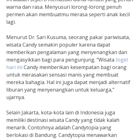
warna dan rasa. Menyusuri lorong-lorong penuh
permen akan membuatmu merasa seperti anak kecil
lagi.
Menurut Dr. Sari Kusuma, seorang pakar pariwisata,
wisata Candy semakin populer karena dapat
memberikan pengalaman yang menyenangkan dan
mengasyikkan bagi para pengunjung. “Wisata
togel
hari ini
Candy memberikan kesempatan bagi orang
untuk merasakan sensasi manis yang membuat
mereka bahagia. Hal ini juga dapat menjadi alternatif
liburan yang menyenangkan untuk keluarga,”
ujarnya.
Selain Jakarta, kota-kota lain di Indonesia juga
memiliki destinasi wisata Candy yang tidak kalah
menarik. Contohnya adalah Candytopia yang
berlokasi di Bandung. Candytopia menawarkan