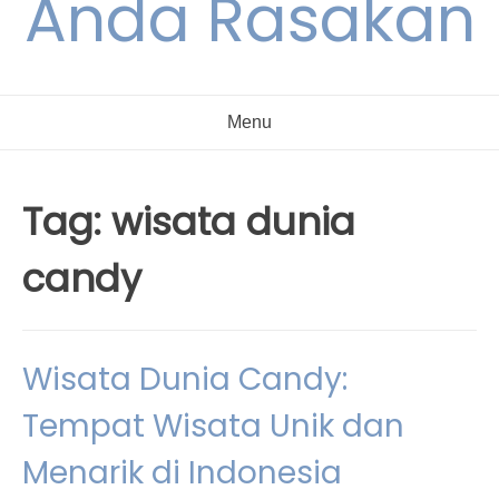
Anda Rasakan
Menu
Tag:
wisata dunia
candy
Wisata Dunia Candy:
Tempat Wisata Unik dan
Menarik di Indonesia