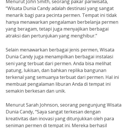
Menurut John Smith, seorang pakar pariwisata,
“Wisata Dunia Candy adalah destinasi yang sangat
menarik bagi para pecinta permen. Tempat ini tidak
hanya menawarkan pengalaman berbelanja permen
yang beragam, tetapi juga menyajikan berbagai
atraksi dan pertunjukan yang menghibur.”
Selain menawarkan berbagai jenis permen, Wisata
Dunia Candy juga menampilkan berbagai instalasi
seni yang terbuat dari permen. Anda bisa melihat
patung, lukisan, dan bahkan replika bangunan
terkenal yang semuanya terbuat dari permen. Hal ini
membuat pengalaman liburan Anda di tempat ini
semakin berkesan dan unik.
Menurut Sarah Johnson, seorang pengunjung Wisata
Dunia Candy, “Saya sangat terkesan dengan
kreativitas dan inovasi yang ditunjukkan oleh para
seniman permen di tempat ini. Mereka berhasil