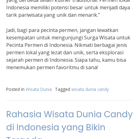
yang berbeda selain kuliner tradisional. Permen lokal
Indonesia memiliki potensi besar untuk menjadi daya
tarik pariwisata yang unik dan menarik.”
Jadi, bagi para pecinta permen, jangan lewatkan
kesempatan untuk mengunjungi Surga Wisata untuk
Pecinta Permen di Indonesia. Nikmati berbagai jenis
permen lokal yang lezat dan unik, serta eksplorasi
sejarah permen di Indonesia. Siapa tahu, kamu bisa
menemukan permen favoritmu di sana!
Posted in
Wisata Dunia
Tagged
wisata dunia candy
Rahasia Wisata Dunia Candy
di Indonesia yang Bikin