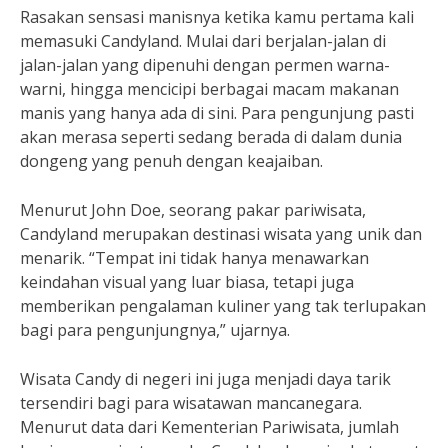
Rasakan sensasi manisnya ketika kamu pertama kali
memasuki Candyland. Mulai dari berjalan-jalan di
jalan-jalan yang dipenuhi dengan permen warna-
warni, hingga mencicipi berbagai macam makanan
manis yang hanya ada di sini. Para pengunjung pasti
akan merasa seperti sedang berada di dalam dunia
dongeng yang penuh dengan keajaiban.
Menurut John Doe, seorang pakar pariwisata,
Candyland merupakan destinasi wisata yang unik dan
menarik. “Tempat ini tidak hanya menawarkan
keindahan visual yang luar biasa, tetapi juga
memberikan pengalaman kuliner yang tak terlupakan
bagi para pengunjungnya,” ujarnya.
Wisata Candy di negeri ini juga menjadi daya tarik
tersendiri bagi para wisatawan mancanegara.
Menurut data dari Kementerian Pariwisata, jumlah