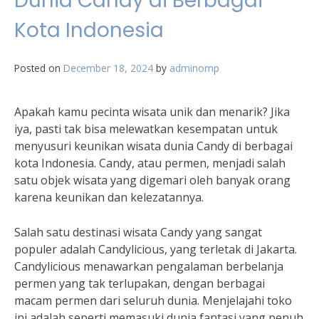
Dunia Candy di Berbagai
Kota Indonesia
Posted on
December 18, 2024
by
adminomp
Apakah kamu pecinta wisata unik dan menarik? Jika
iya, pasti tak bisa melewatkan kesempatan untuk
menyusuri keunikan wisata dunia Candy di berbagai
kota Indonesia. Candy, atau permen, menjadi salah
satu objek wisata yang digemari oleh banyak orang
karena keunikan dan kelezatannya.
Salah satu destinasi wisata Candy yang sangat
populer adalah Candylicious, yang terletak di Jakarta.
Candylicious menawarkan pengalaman berbelanja
permen yang tak terlupakan, dengan berbagai
macam permen dari seluruh dunia. Menjelajahi toko
ini adalah seperti memasuki dunia fantasi yang penuh