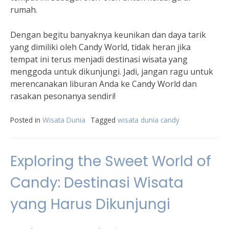
rumah.
Dengan begitu banyaknya keunikan dan daya tarik
yang dimiliki oleh Candy World, tidak heran jika
tempat ini terus menjadi destinasi wisata yang
menggoda untuk dikunjungi. Jadi, jangan ragu untuk
merencanakan liburan Anda ke Candy World dan
rasakan pesonanya sendiri!
Posted in
Wisata Dunia
Tagged
wisata dunia candy
Exploring the Sweet World of
Candy: Destinasi Wisata
yang Harus Dikunjungi