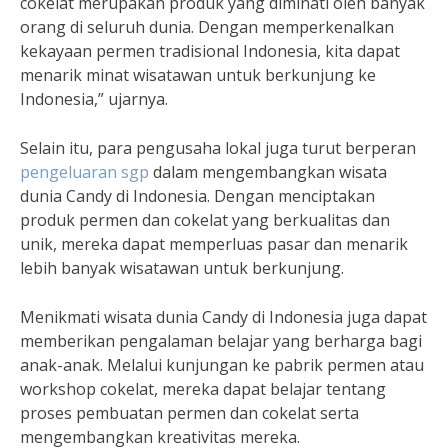
cokelat merupakan produk yang diminati oleh banyak
orang di seluruh dunia. Dengan memperkenalkan
kekayaan permen tradisional Indonesia, kita dapat
menarik minat wisatawan untuk berkunjung ke
Indonesia,” ujarnya.
Selain itu, para pengusaha lokal juga turut berperan
pengeluaran sgp
dalam mengembangkan wisata
dunia Candy di Indonesia. Dengan menciptakan
produk permen dan cokelat yang berkualitas dan
unik, mereka dapat memperluas pasar dan menarik
lebih banyak wisatawan untuk berkunjung.
Menikmati wisata dunia Candy di Indonesia juga dapat
memberikan pengalaman belajar yang berharga bagi
anak-anak. Melalui kunjungan ke pabrik permen atau
workshop cokelat, mereka dapat belajar tentang
proses pembuatan permen dan cokelat serta
mengembangkan kreativitas mereka.