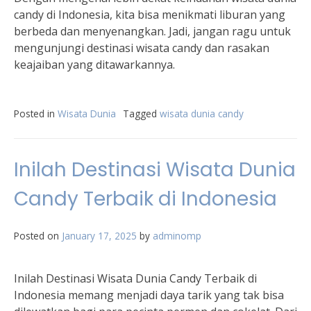
candy di Indonesia, kita bisa menikmati liburan yang
berbeda dan menyenangkan. Jadi, jangan ragu untuk
mengunjungi destinasi wisata candy dan rasakan
keajaiban yang ditawarkannya.
Posted in
Wisata Dunia
Tagged
wisata dunia candy
Inilah Destinasi Wisata Dunia
Candy Terbaik di Indonesia
Posted on
January 17, 2025
by
adminomp
Inilah Destinasi Wisata Dunia Candy Terbaik di
Indonesia memang menjadi daya tarik yang tak bisa