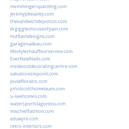
memmingerspainting.com
jeremypbeasley.com
thesandwichdepotcos.com
drgiggleshouseofpain.com
hotflashdesigns.com
garagenadeau.com
lifestylechauffeurservice.com
EverNewNails.com
insideoutdecoratingcentre.com
salvatoresinpoint.com
jovialfloralco.com
johnlscotthometeam.com
u-seehomes.com
watersportslagonissi.com
mischieffashion.com
eduwyre.com
retro-interiors.com