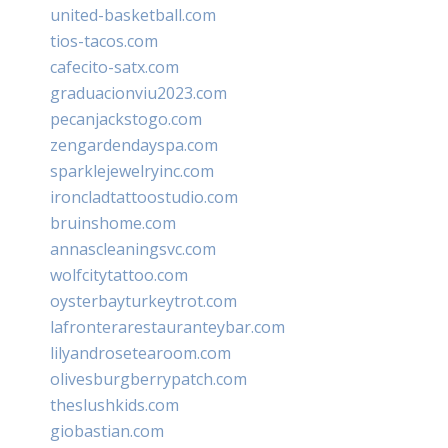
united-basketball.com
tios-tacos.com
cafecito-satx.com
graduacionviu2023.com
pecanjackstogo.com
zengardendayspa.com
sparklejewelryinc.com
ironcladtattoostudio.com
bruinshome.com
annascleaningsvc.com
wolfcitytattoo.com
oysterbayturkeytrot.com
lafronterarestauranteybar.com
lilyandrosetearoom.com
olivesburgberrypatch.com
theslushkids.com
giobastian.com