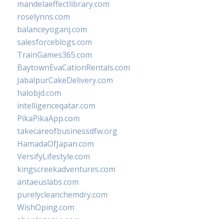
mandelaeffectlibrary.com
roselynns.com
balanceyoganj.com
salesforceblogs.com
TrainGames365.com
BaytownEvaCationRentals.com
JabalpurCakeDelivery.com
halobjd.com
intelligenceqatar.com
PikaPikaApp.com
takecareofbusinessdfw.org
HamadaOfJapan.com
VersifyLifestyle.com
kingscreekadventures.com
antaeuslabs.com
purelycleanchemdry.com
WishOping.com