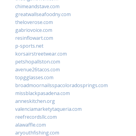
chimeandstave.com
greatwallseafoodny.com
theloverose.com
gabriovoice.com
resinflowart.com
p-sports.net
korsairstreetwear.com
petshopallston.com
avenue26tacos.com
topgglasses.com
broadmoornailsspacoloradosprings.com
missblackpasadena.com
anneskitchen.org
valenciamarketytaqueria.com
reefrecordsllc.com
alawaffle.com
aryouthfishing.com