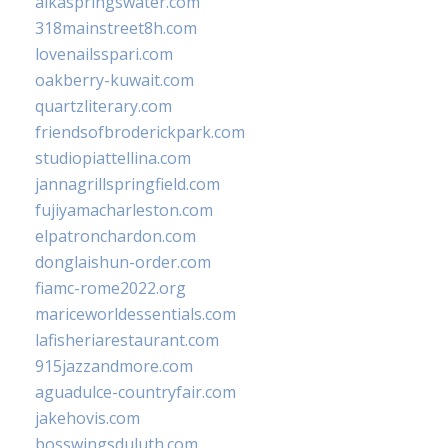
alkaspringswater.com
318mainstreet8h.com
lovenailsspari.com
oakberry-kuwait.com
quartzliterary.com
friendsofbroderickpark.com
studiopiattellina.com
jannagrillspringfield.com
fujiyamacharleston.com
elpatronchardon.com
donglaishun-order.com
fiamc-rome2022.org
mariceworldessentials.com
lafisheriarestaurant.com
915jazzandmore.com
aguadulce-countryfair.com
jakehovis.com
bosswingsduluth.com