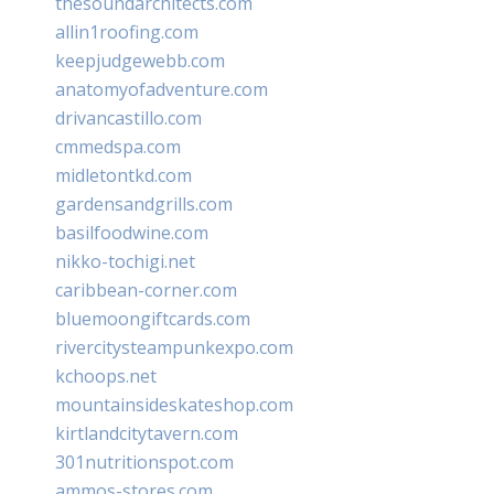
thesoundarchitects.com
allin1roofing.com
keepjudgewebb.com
anatomyofadventure.com
drivancastillo.com
cmmedspa.com
midletontkd.com
gardensandgrills.com
basilfoodwine.com
nikko-tochigi.net
caribbean-corner.com
bluemoongiftcards.com
rivercitysteampunkexpo.com
kchoops.net
mountainsideskateshop.com
kirtlandcitytavern.com
301nutritionspot.com
ammos-stores.com