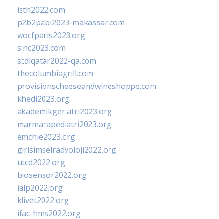
isth2022.com
p2b2pabi2023-makassar.com
wocfparis2023.org
sinc2023.com
scdlqatar2022-qa.com
thecolumbiagrill.com
provisionscheeseandwineshoppe.com
khedi2023.org
akademikgeriatri2023.org
marmarapediatri2023.org
emchie2023.org
girisimselradyoloji2022.org
utcd2022.org
biosensor2022.org
ialp2022.org
klivet2022.org
ifac-hms2022.org