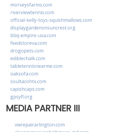
morseysfarms.com
riverviewtennis.com
official-kelly-toys-squishmallows.com
displaygardenonsuncrest.org
bbq-empire-usa.com
feedstoreva.com
drogopets.com
ediblechalk.com
tabletennisnearme.com
oaksofa.com
soultacohtx.com
capishcaps.com
gpsyfl.org
MEDIA PARTNER III
vwrepairarlington.com