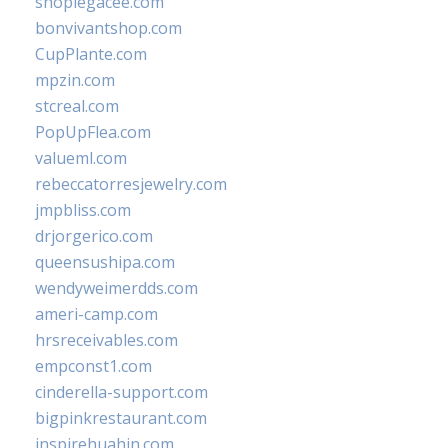
shoplegacee.com
bonvivantshop.com
CupPlante.com
mpzin.com
stcreal.com
PopUpFlea.com
valueml.com
rebeccatorresjewelry.com
jmpbliss.com
drjorgerico.com
queensushipa.com
wendyweimerdds.com
ameri-camp.com
hrsreceivables.com
empconst1.com
cinderella-support.com
bigpinkrestaurant.com
inspirehuahin.com