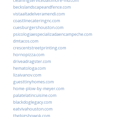
cleaningservicebaltimore-md.com
beckslandscapeandfence.com
vistaaltadelveramendi.com
coastlinecateringnc.com
cuesburgershouston.com
psicologiaespecializadaencampeche.com
dmtacos.com
crescentstreetprinting.com
hornopizza.com
driveadragster.com
hematologa.com
lizaivanov.com
guesttinyhomes.com
home-plow-by-meyer.com
palatelatincuisine.com
blackdoglegacy.com
eatvivahouston.com
thebigshowok.com