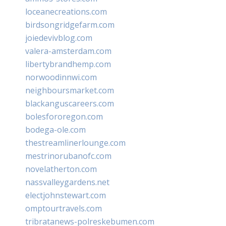
loceanecreations.com
birdsongridgefarm.com
joiedevivblog.com
valera-amsterdam.com
libertybrandhemp.com
norwoodinnwi.com
neighboursmarket.com
blackanguscareers.com
bolesfororegon.com
bodega-ole.com
thestreamlinerlounge.com
mestrinorubanofc.com
novelatherton.com
nassvalleygardens.net
electjohnstewart.com
omptourtravels.com
tribratanews-polreskebumen.com