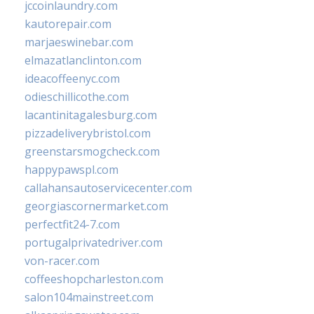
jccoinlaundry.com
kautorepair.com
marjaeswinebar.com
elmazatlanclinton.com
ideacoffeenyc.com
odieschillicothe.com
lacantinitagalesburg.com
pizzadeliverybristol.com
greenstarsmogcheck.com
happypawspl.com
callahansautoservicecenter.com
georgiascornermarket.com
perfectfit24-7.com
portugalprivatedriver.com
von-racer.com
coffeeshopcharleston.com
salon104mainstreet.com