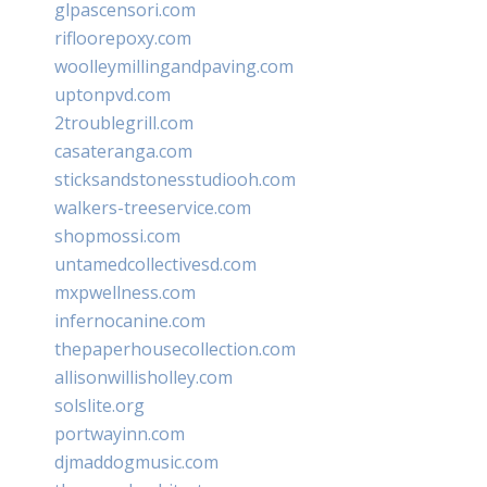
glpascensori.com
rifloorepoxy.com
woolleymillingandpaving.com
uptonpvd.com
2troublegrill.com
casateranga.com
sticksandstonesstudiooh.com
walkers-treeservice.com
shopmossi.com
untamedcollectivesd.com
mxpwellness.com
infernocanine.com
thepaperhousecollection.com
allisonwillisholley.com
solslite.org
portwayinn.com
djmaddogmusic.com