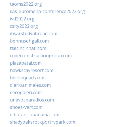
taoms2022.org
iias-euromena-conference2022.org
ivd2022.org
csity2022.org
ibsarstudyabroad.com
bennusehgall.com
tsecincinnati.com
roderconstructiongroup.com
plazabatai.com
hawkscayresort.com
hellonquads.com
diarioanimales.com
decogaleri.com
unavozparadios.com
shoes-vert.com
elbotanicopanama.com
shadyoaksrockportrvpark.com