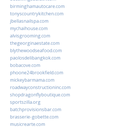
birminghamautocare.com
tonyscountrykitchen.com
jbellasnailspa.com
mychaihouse.com
alvisgrooming.com
thegeorginaestate.com
blythewoodseafood.com
paolosdelibangkok.com
bobacove.com
phoone24brookfield.com
mickeybarmama.com
roadwayconstructioninc.com
shopdragonflyboutique.com
sportszilla.org
batchprovisionsbar.com
brasserie-gobette.com
musicrearte.com