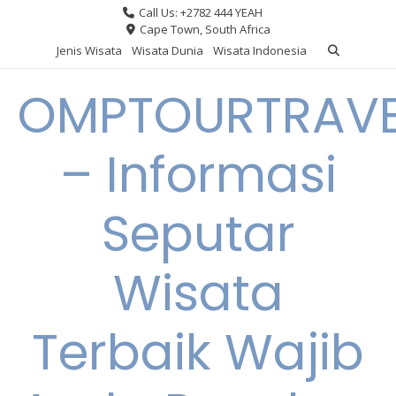
Skip
Call Us: +2782 444 YEAH
to
Cape Town, South Africa
content
Jenis Wisata
Wisata Dunia
Wisata Indonesia
OMPTOURTRAVE
– Informasi
Seputar
Wisata
Terbaik Wajib