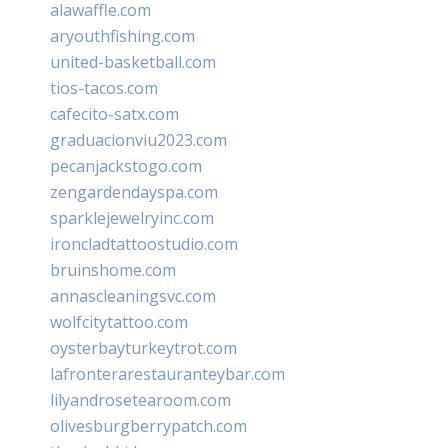
alawaffle.com
aryouthfishing.com
united-basketball.com
tios-tacos.com
cafecito-satx.com
graduacionviu2023.com
pecanjackstogo.com
zengardendayspa.com
sparklejewelryinc.com
ironcladtattoostudio.com
bruinshome.com
annascleaningsvc.com
wolfcitytattoo.com
oysterbayturkeytrot.com
lafronterarestauranteybar.com
lilyandrosetearoom.com
olivesburgberrypatch.com