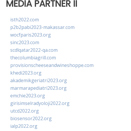
MEDIA PARTNER II
isth2022.com
p2b2pabi2023-makassar.com
wocfparis2023.org
sinc2023.com
scdlqatar2022-qa.com
thecolumbiagrill.com
provisionscheeseandwineshoppe.com
khedi2023.org
akademikgeriatri2023.org
marmarapediatri2023.org
emchie2023.org
girisimselradyoloji2022.org
utcd2022.org
biosensor2022.org
ialp2022.org