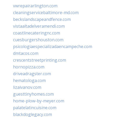
vwrepairarlington.com
cleaningservicebaltimore-md.com
beckslandscapeandfence.com
vistaaltadelveramendi.com
coastlinecateringnc.com
cuesburgershouston.com
psicologiaespecializadaencampeche.com
dmtacos.com
crescentstreetprinting.com
hornopizza.com
driveadragster.com
hematologa.com
lizaivanov.com
guesttinyhomes.com
home-plow-by-meyer.com
palatelatincuisine.com
blackdoglegacy.com