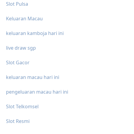
Slot Pulsa
Keluaran Macau
keluaran kamboja hari ini
live draw sgp
Slot Gacor
keluaran macau hari ini
pengeluaran macau hari ini
Slot Telkomsel
Slot Resmi