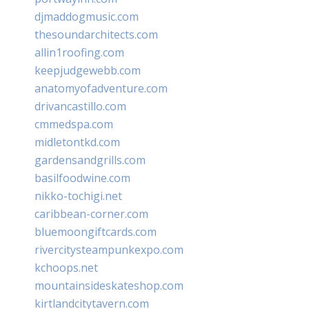
djmaddogmusic.com
thesoundarchitects.com
allin1roofing.com
keepjudgewebb.com
anatomyofadventure.com
drivancastillo.com
cmmedspa.com
midletontkd.com
gardensandgrills.com
basilfoodwine.com
nikko-tochigi.net
caribbean-corner.com
bluemoongiftcards.com
rivercitysteampunkexpo.com
kchoops.net
mountainsideskateshop.com
kirtlandcitytavern.com