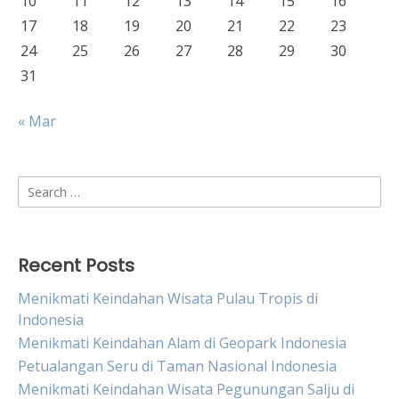
10
11
12
13
14
15
16
17
18
19
20
21
22
23
24
25
26
27
28
29
30
31
« Mar
Search
for:
Recent Posts
Menikmati Keindahan Wisata Pulau Tropis di
Indonesia
Menikmati Keindahan Alam di Geopark Indonesia
Petualangan Seru di Taman Nasional Indonesia
Menikmati Keindahan Wisata Pegunungan Salju di