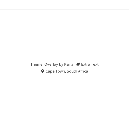
Theme: Overlay by
Kaira
.
Extra Text
Cape Town, South Africa