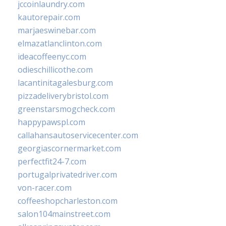
jccoinlaundry.com
kautorepair.com
marjaeswinebar.com
elmazatlanclinton.com
ideacoffeenyc.com
odieschillicothe.com
lacantinitagalesburg.com
pizzadeliverybristol.com
greenstarsmogcheck.com
happypawspl.com
callahansautoservicecenter.com
georgiascornermarket.com
perfectfit24-7.com
portugalprivatedriver.com
von-racer.com
coffeeshopcharleston.com
salon104mainstreet.com