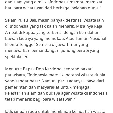
dan alam yang dimiliki, Indonesia mampu memikat
hati para wisatawan dari berbagai belahan dunia.”
Selain Pulau Bali, masih banyak destinasi wisata lain
di Indonesia yang tak kalah menarik. Misalnya Raja
Ampat di Papua yang terkenal dengan keindahan
bawah lautnya yang memukau. Atau Taman Nasional
Bromo Tengger Semeru di Jawa Timur yang
menawarkan pemandangan gunung berapi yang
spektakuler.
Menurut Bapak Don Kardono, seorang pakar
pariwisata, “Indonesia memiliki potensi wisata dunia
yang sangat besar. Namun, perlu adanya upaya dari
pemerintah dan masyarakat untuk menjaga
kelestarian alam dan budaya agar wisata di Indonesia
tetap menarik bagi para wisatawan.”
Jadi, jangan ragu untuk menikmati keindahan wisata