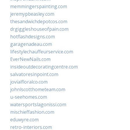
memmingerspainting.com
jeremypbeasley.com
thesandwichdepotcos.com
drgiggleshouseofpain.com
hotflashdesigns.com
garagenadeau.com
lifestylechauffeurservice.com
EverNewNails.com
insideoutdecoratingcentre.com
salvatoresinpoint.com
jovialfloralco.com
johnlscotthometeam.com
u-seehomes.com
watersportslagonissi.com
mischieffashion.com
eduwyre.com
retro-interiors.com