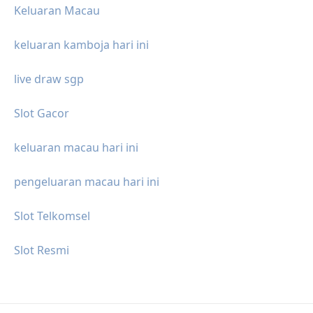
Keluaran Macau
keluaran kamboja hari ini
live draw sgp
Slot Gacor
keluaran macau hari ini
pengeluaran macau hari ini
Slot Telkomsel
Slot Resmi