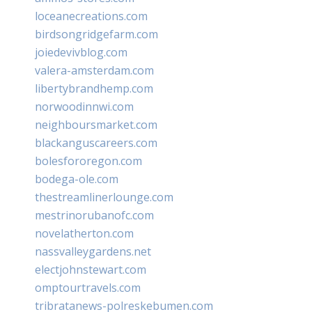
loceanecreations.com
birdsongridgefarm.com
joiedevivblog.com
valera-amsterdam.com
libertybrandhemp.com
norwoodinnwi.com
neighboursmarket.com
blackanguscareers.com
bolesfororegon.com
bodega-ole.com
thestreamlinerlounge.com
mestrinorubanofc.com
novelatherton.com
nassvalleygardens.net
electjohnstewart.com
omptourtravels.com
tribratanews-polreskebumen.com