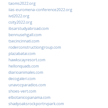
taoms2022.org
iias-euromena-conference2022.org
ivd2022.org
csity2022.org
ibsarstudyabroad.com
bennusehgall.com
tsecincinnati.com
roderconstructiongroup.com
plazabatai.com
hawkscayresort.com
hellonquads.com
diarioanimales.com
decogaleri.com
unavozparadios.com
shoes-vert.com
elbotanicopanama.com
shadyoaksrockportrvpark.com