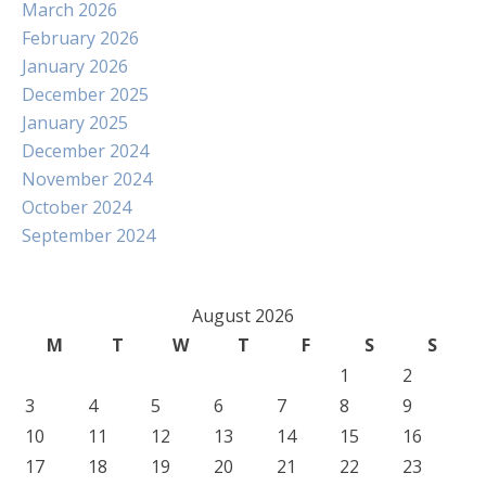
March 2026
February 2026
January 2026
December 2025
January 2025
December 2024
November 2024
October 2024
September 2024
August 2026
M
T
W
T
F
S
S
1
2
3
4
5
6
7
8
9
10
11
12
13
14
15
16
17
18
19
20
21
22
23