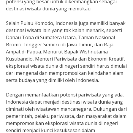
potensi yang besar untuk dikembangkan sebagai
destinasi wisata dunia yang memukau.
Selain Pulau Komodo, Indonesia juga memiliki banyak
destinasi wisata lain yang tak kalah menarik, seperti
Danau Toba di Sumatera Utara, Taman Nasional
Bromo Tengger Semeru di Jawa Timur, dan Raja
Ampat di Papua. Menurut Bapak Wishnutama
Kusubandio, Menteri Pariwisata dan Ekonomi Kreatif,
eksplorasi wisata dunia di negeri sendiri harus dimulai
dari mengenal dan mempromosikan keindahan alam
serta budaya yang dimiliki oleh Indonesia.
Dengan memanfaatkan potensi pariwisata yang ada,
Indonesia dapat menjadi destinasi wisata dunia yang
diminati oleh wisatawan mancanegara. Dukungan dari
pemerintah, pelaku pariwisata, dan masyarakat dalam
mempromosikan eksplorasi wisata dunia di negeri
sendiri menjadi kunci kesuksesan dalam