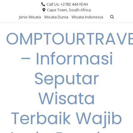
Skip
Call Us: +2782 444 YEAH
to
Cape Town, South Africa
content
Jenis Wisata
Wisata Dunia
Wisata Indonesia
OMPTOURTRAVE
– Informasi
Seputar
Wisata
Terbaik Wajib