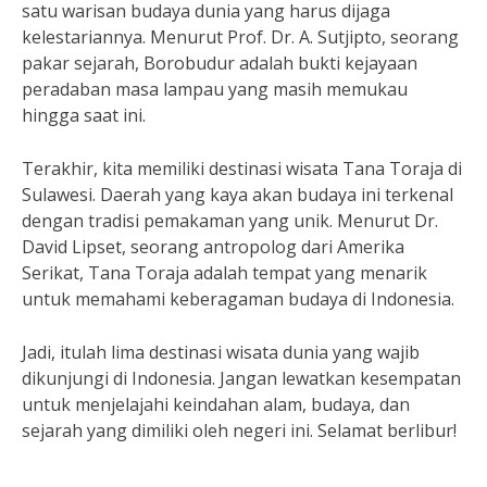
satu warisan budaya dunia yang harus dijaga
kelestariannya. Menurut Prof. Dr. A. Sutjipto, seorang
pakar sejarah, Borobudur adalah bukti kejayaan
peradaban masa lampau yang masih memukau
hingga saat ini.
Terakhir, kita memiliki destinasi wisata Tana Toraja di
Sulawesi. Daerah yang kaya akan budaya ini terkenal
dengan tradisi pemakaman yang unik. Menurut Dr.
David Lipset, seorang antropolog dari Amerika
Serikat, Tana Toraja adalah tempat yang menarik
untuk memahami keberagaman budaya di Indonesia.
Jadi, itulah lima destinasi wisata dunia yang wajib
dikunjungi di Indonesia. Jangan lewatkan kesempatan
untuk menjelajahi keindahan alam, budaya, dan
sejarah yang dimiliki oleh negeri ini. Selamat berlibur!