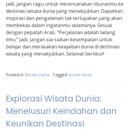
Jadi, jangan ragu untuk merencanakan liburanmu ke
destinasi wisata dunia yang menakjubkan. Dapatkan
inspirasi dan pengalaman tak terlupakan yang akan
membekas dalam ingatanmu selamanya. Sesuai
dengan pepatah Arab, “Perjalanan adalah ladang
ilmu.” Jadi, jangan sia-siakan kesempatan untuk
belajar dan merasakan keajaiban dunia di destinasi
wisata yang menakjubkan. Selamat berlibur!
Posted in
Wisata Dunia
Tagged
wisata dunia
Explorasi Wisata Dunia:
Menelusuri Keindahan dan
Keunikan Destinasi