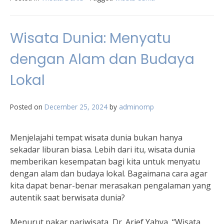
Wisata Dunia: Menyatu
dengan Alam dan Budaya
Lokal
Posted on
December 25, 2024
by
adminomp
Menjelajahi tempat wisata dunia bukan hanya
sekadar liburan biasa. Lebih dari itu, wisata dunia
memberikan kesempatan bagi kita untuk menyatu
dengan alam dan budaya lokal. Bagaimana cara agar
kita dapat benar-benar merasakan pengalaman yang
autentik saat berwisata dunia?
Menurut pakar pariwisata, Dr. Arief Yahya, “Wisata