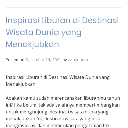
Inspirasi Liburan di Destinasi
Wisata Dunia yang
Menakjubkan
Posted on
December 24, 2024
by
adminomp
Inspirasi Liburan di Destinasi Wisata Dunia yang
Menakjubkan
Apakah kamu sudah merencanakan liburanmu tahun
ini? Jika belum, tak ada salahnya mempertimbangkan
untuk mengunjungi destinasi wisata dunia yang
menakjubkan. Ya, destinasi wisata yang bisa
menginspirasi dan memberikan pengalaman tak