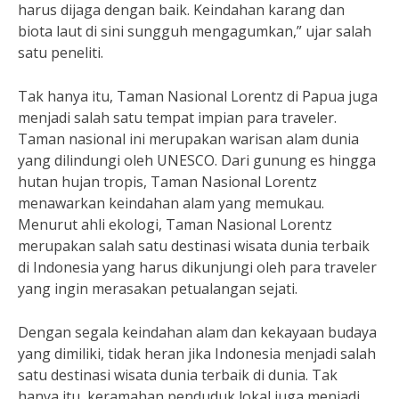
harus dijaga dengan baik. Keindahan karang dan
biota laut di sini sungguh mengagumkan,” ujar salah
satu peneliti.
Tak hanya itu, Taman Nasional Lorentz di Papua juga
menjadi salah satu tempat impian para traveler.
Taman nasional ini merupakan warisan alam dunia
yang dilindungi oleh UNESCO. Dari gunung es hingga
hutan hujan tropis, Taman Nasional Lorentz
menawarkan keindahan alam yang memukau.
Menurut ahli ekologi, Taman Nasional Lorentz
merupakan salah satu destinasi wisata dunia terbaik
di Indonesia yang harus dikunjungi oleh para traveler
yang ingin merasakan petualangan sejati.
Dengan segala keindahan alam dan kekayaan budaya
yang dimiliki, tidak heran jika Indonesia menjadi salah
satu destinasi wisata dunia terbaik di dunia. Tak
hanya itu, keramahan penduduk lokal juga menjadi