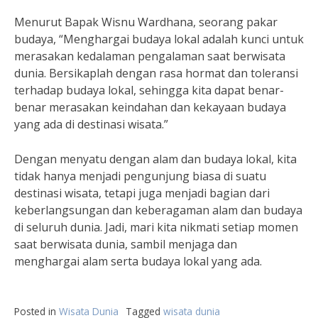
Menurut Bapak Wisnu Wardhana, seorang pakar
budaya, “Menghargai budaya lokal adalah kunci untuk
merasakan kedalaman pengalaman saat berwisata
dunia. Bersikaplah dengan rasa hormat dan toleransi
terhadap budaya lokal, sehingga kita dapat benar-
benar merasakan keindahan dan kekayaan budaya
yang ada di destinasi wisata.”
Dengan menyatu dengan alam dan budaya lokal, kita
tidak hanya menjadi pengunjung biasa di suatu
destinasi wisata, tetapi juga menjadi bagian dari
keberlangsungan dan keberagaman alam dan budaya
di seluruh dunia. Jadi, mari kita nikmati setiap momen
saat berwisata dunia, sambil menjaga dan
menghargai alam serta budaya lokal yang ada.
Posted in
Wisata Dunia
Tagged
wisata dunia