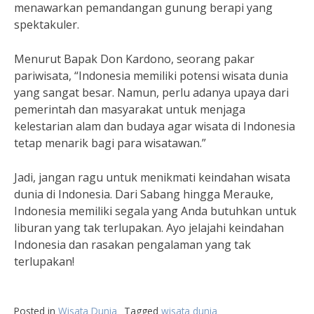
menawarkan pemandangan gunung berapi yang
spektakuler.
Menurut Bapak Don Kardono, seorang pakar
pariwisata, “Indonesia memiliki potensi wisata dunia
yang sangat besar. Namun, perlu adanya upaya dari
pemerintah dan masyarakat untuk menjaga
kelestarian alam dan budaya agar wisata di Indonesia
tetap menarik bagi para wisatawan.”
Jadi, jangan ragu untuk menikmati keindahan wisata
dunia di Indonesia. Dari Sabang hingga Merauke,
Indonesia memiliki segala yang Anda butuhkan untuk
liburan yang tak terlupakan. Ayo jelajahi keindahan
Indonesia dan rasakan pengalaman yang tak
terlupakan!
Posted in
Wisata Dunia
Tagged
wisata dunia