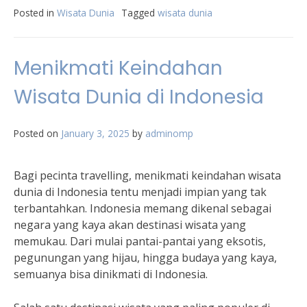
Posted in
Wisata Dunia
Tagged
wisata dunia
Menikmati Keindahan
Wisata Dunia di Indonesia
Posted on
January 3, 2025
by
adminomp
Bagi pecinta travelling, menikmati keindahan wisata
dunia di Indonesia tentu menjadi impian yang tak
terbantahkan. Indonesia memang dikenal sebagai
negara yang kaya akan destinasi wisata yang
memukau. Dari mulai pantai-pantai yang eksotis,
pegunungan yang hijau, hingga budaya yang kaya,
semuanya bisa dinikmati di Indonesia.