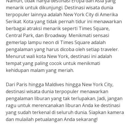
Namun, tidak hanya destinasi Eropa dan Asia yang
menarik untuk dikunjungi. Destinasi wisata dunia
terpopuler lainnya adalah New York City di Amerika
Serikat. Kota yang tidak pernah tidur ini menawarkan
berbagai atraksi menarik seperti Times Square,
Central Park, dan Broadway. Menikmati sensasi
gemerlap lampu neon di Times Square adalah
pengalaman yang harus dicoba oleh setiap traveler.
Menurut wali kota New York, destinasi ini adalah
tempat yang paling cocok untuk menikmati
kehidupan malam yang meriah.
Dari Paris hingga Maldives hingga New York City,
destinasi wisata dunia terpopuler menawarkan
pengalaman liburan yang tak terlupakan. Jadi, jangan
ragu untuk merencanakan liburan Anda ke destinasi
yang sudah terkenal di seluruh dunia. Siapkan kamera
dan mulailah petualangan Anda sekarang!