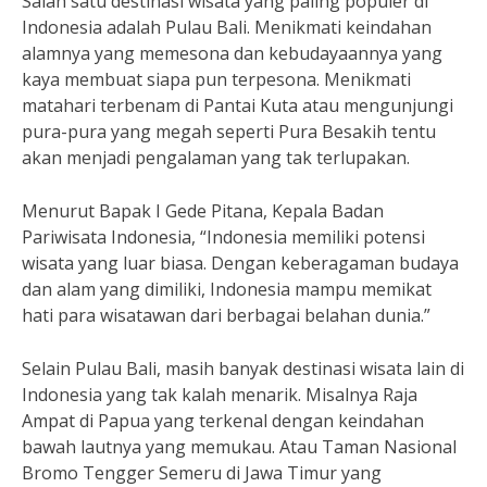
Salah satu destinasi wisata yang paling populer di
Indonesia adalah Pulau Bali. Menikmati keindahan
alamnya yang memesona dan kebudayaannya yang
kaya membuat siapa pun terpesona. Menikmati
matahari terbenam di Pantai Kuta atau mengunjungi
pura-pura yang megah seperti Pura Besakih tentu
akan menjadi pengalaman yang tak terlupakan.
Menurut Bapak I Gede Pitana, Kepala Badan
Pariwisata Indonesia, “Indonesia memiliki potensi
wisata yang luar biasa. Dengan keberagaman budaya
dan alam yang dimiliki, Indonesia mampu memikat
hati para wisatawan dari berbagai belahan dunia.”
Selain Pulau Bali, masih banyak destinasi wisata lain di
Indonesia yang tak kalah menarik. Misalnya Raja
Ampat di Papua yang terkenal dengan keindahan
bawah lautnya yang memukau. Atau Taman Nasional
Bromo Tengger Semeru di Jawa Timur yang