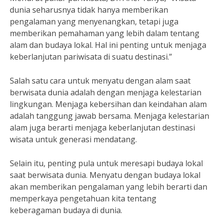
dunia seharusnya tidak hanya memberikan
pengalaman yang menyenangkan, tetapi juga
memberikan pemahaman yang lebih dalam tentang
alam dan budaya lokal. Hal ini penting untuk menjaga
keberlanjutan pariwisata di suatu destinasi.”
Salah satu cara untuk menyatu dengan alam saat
berwisata dunia adalah dengan menjaga kelestarian
lingkungan. Menjaga kebersihan dan keindahan alam
adalah tanggung jawab bersama. Menjaga kelestarian
alam juga berarti menjaga keberlanjutan destinasi
wisata untuk generasi mendatang.
Selain itu, penting pula untuk meresapi budaya lokal
saat berwisata dunia. Menyatu dengan budaya lokal
akan memberikan pengalaman yang lebih berarti dan
memperkaya pengetahuan kita tentang
keberagaman budaya di dunia.