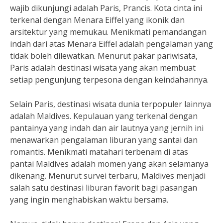
wajib dikunjungi adalah Paris, Prancis. Kota cinta ini
terkenal dengan Menara Eiffel yang ikonik dan
arsitektur yang memukau. Menikmati pemandangan
indah dari atas Menara Eiffel adalah pengalaman yang
tidak boleh dilewatkan. Menurut pakar pariwisata,
Paris adalah destinasi wisata yang akan membuat
setiap pengunjung terpesona dengan keindahannya.
Selain Paris, destinasi wisata dunia terpopuler lainnya
adalah Maldives. Kepulauan yang terkenal dengan
pantainya yang indah dan air lautnya yang jernih ini
menawarkan pengalaman liburan yang santai dan
romantis. Menikmati matahari terbenam di atas
pantai Maldives adalah momen yang akan selamanya
dikenang. Menurut survei terbaru, Maldives menjadi
salah satu destinasi liburan favorit bagi pasangan
yang ingin menghabiskan waktu bersama.