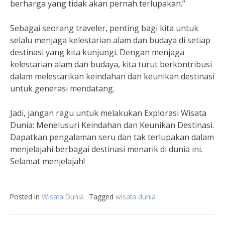
berharga yang tidak akan pernah terlupakan.”
Sebagai seorang traveler, penting bagi kita untuk
selalu menjaga kelestarian alam dan budaya di setiap
destinasi yang kita kunjungi. Dengan menjaga
kelestarian alam dan budaya, kita turut berkontribusi
dalam melestarikan keindahan dan keunikan destinasi
untuk generasi mendatang.
Jadi, jangan ragu untuk melakukan Explorasi Wisata
Dunia: Menelusuri Keindahan dan Keunikan Destinasi.
Dapatkan pengalaman seru dan tak terlupakan dalam
menjelajahi berbagai destinasi menarik di dunia ini.
Selamat menjelajah!
Posted in
Wisata Dunia
Tagged
wisata dunia