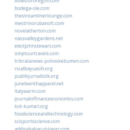
bolesfororegon.com
bodega-ole.com
thestreamlinerlounge.com
mestrinorubanofc.com
novelatherton.com
nassvalleygardens.net
electjohnstewart.com
omptourtravels.com
tribratanews-polreskebumen.com
rsudbayuasih.org
publikjurnalistik.org
juneteenthapparel.net
italywarm.com
journaloffinanceeconomics.com
kvk-kumari.org
foodscienceandtechnology.com
scisportsscience.com
addisababacuisineaz.com