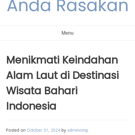
Anda Rasakan
Menu
Menikmati Keindahan
Alam Laut di Destinasi
Wisata Bahari
Indonesia
Posted on
October 31, 2024
by
adminomp