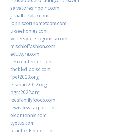
insideoutdecoratingcentre.com
salvatoresinpoint.com
jovialfloralco.com
johnlscotthometeam.com
u-seehomes.com
watersportslagonissi.com
mischieffashion.com
eduwyre.com
retro-interiors.com
theblvd-boise.com
fpet2023.org
e-smart2022.org
ngrc2022.org
leesfamilyfoods.com
lewis-lewis-cpas.com
eleontennis.com
cyetus.com
bradfordshops.com