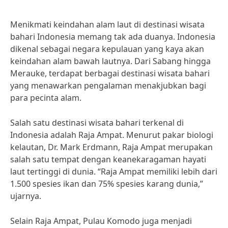
Menikmati keindahan alam laut di destinasi wisata
bahari Indonesia memang tak ada duanya. Indonesia
dikenal sebagai negara kepulauan yang kaya akan
keindahan alam bawah lautnya. Dari Sabang hingga
Merauke, terdapat berbagai destinasi wisata bahari
yang menawarkan pengalaman menakjubkan bagi
para pecinta alam.
Salah satu destinasi wisata bahari terkenal di
Indonesia adalah Raja Ampat. Menurut pakar biologi
kelautan, Dr. Mark Erdmann, Raja Ampat merupakan
salah satu tempat dengan keanekaragaman hayati
laut tertinggi di dunia. “Raja Ampat memiliki lebih dari
1.500 spesies ikan dan 75% spesies karang dunia,”
ujarnya.
Selain Raja Ampat, Pulau Komodo juga menjadi