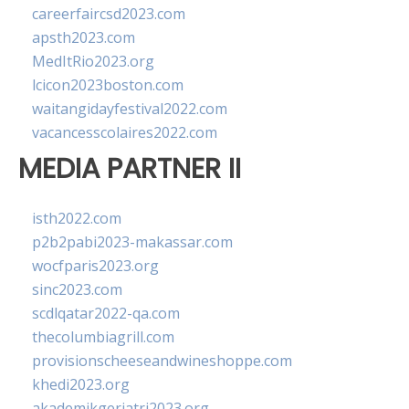
careerfaircsd2023.com
apsth2023.com
MedItRio2023.org
lcicon2023boston.com
waitangidayfestival2022.com
vacancesscolaires2022.com
MEDIA PARTNER II
isth2022.com
p2b2pabi2023-makassar.com
wocfparis2023.org
sinc2023.com
scdlqatar2022-qa.com
thecolumbiagrill.com
provisionscheeseandwineshoppe.com
khedi2023.org
akademikgeriatri2023.org