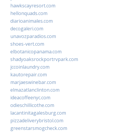
hawkscayresort.com
hellonquads.com
diarioanimales.com
decogaleri.com
unavozparadios.com
shoes-vert.com
elbotanicopanama.com
shadyoaksrockportrvpark.com
jccoinlaundry.com
kautorepair.com
marjaeswinebar.com
elmazatlanclinton.com
ideacoffeenyc.com
odieschillicothe.com
lacantinitagalesburg.com
pizzadeliverybristol.com
greenstarsmogcheck.com