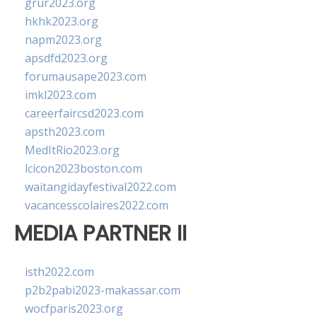
grur2023.org
hkhk2023.org
napm2023.org
apsdfd2023.org
forumausape2023.com
imkl2023.com
careerfaircsd2023.com
apsth2023.com
MedItRio2023.org
lcicon2023boston.com
waitangidayfestival2022.com
vacancesscolaires2022.com
MEDIA PARTNER II
isth2022.com
p2b2pabi2023-makassar.com
wocfparis2023.org