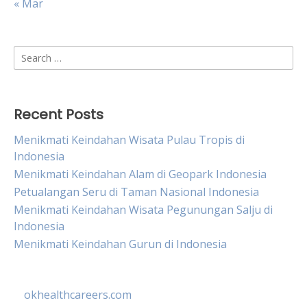
« Mar
Search
for:
Recent Posts
Menikmati Keindahan Wisata Pulau Tropis di
Indonesia
Menikmati Keindahan Alam di Geopark Indonesia
Petualangan Seru di Taman Nasional Indonesia
Menikmati Keindahan Wisata Pegunungan Salju di
Indonesia
Menikmati Keindahan Gurun di Indonesia
okhealthcareers.com