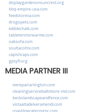
displaygardenonsuncrest.org
bbq-empire-usa.com
feedstoreva.com
drogopets.com
ediblechalk.com
tabletennisnearme.com
oaksofa.com
soultacohtx.com
capishcaps.com
gpsyfl.org
MEDIA PARTNER III
vwrepairarlington.com
cleaningservicebaltimore-md.com
beckslandscapeandfence.com
vistaaltadelveramendi.com
coastlinecateringnc.com