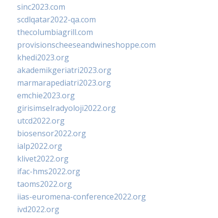
sinc2023.com
scdlqatar2022-qa.com
thecolumbiagrill.com
provisionscheeseandwineshoppe.com
khedi2023.org
akademikgeriatri2023.org
marmarapediatri2023.org
emchie2023.org
girisimselradyoloji2022.org
utcd2022.org
biosensor2022.org
ialp2022.org
klivet2022.org
ifac-hms2022.org
taoms2022.org
iias-euromena-conference2022.org
ivd2022.org