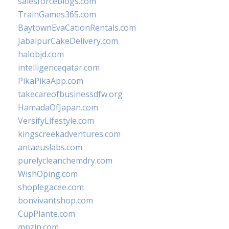
salesforceblogs.com
TrainGames365.com
BaytownEvaCationRentals.com
JabalpurCakeDelivery.com
halobjd.com
intelligenceqatar.com
PikaPikaApp.com
takecareofbusinessdfw.org
HamadaOfJapan.com
VersifyLifestyle.com
kingscreekadventures.com
antaeuslabs.com
purelycleanchemdry.com
WishOping.com
shoplegacee.com
bonvivantshop.com
CupPlante.com
mpzin.com