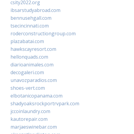
csity2022.org
ibsarstudyabroad.com
bennusehgall.com
tsecincinnati.com
roderconstructiongroup.com
plazabatai.com
hawkscayresort.com
hellonquads.com
diarioanimales.com
decogaleri.com
unavozparadios.com
shoes-vert.com
elbotanicopanama.com
shadyoaksrockportrvpark.com
jccoinlaundry.com
kautorepair.com
marjaeswinebar.com