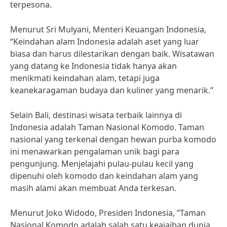
terpesona.
Menurut Sri Mulyani, Menteri Keuangan Indonesia,
“Keindahan alam Indonesia adalah aset yang luar
biasa dan harus dilestarikan dengan baik. Wisatawan
yang datang ke Indonesia tidak hanya akan
menikmati keindahan alam, tetapi juga
keanekaragaman budaya dan kuliner yang menarik.”
Selain Bali, destinasi wisata terbaik lainnya di
Indonesia adalah Taman Nasional Komodo. Taman
nasional yang terkenal dengan hewan purba komodo
ini menawarkan pengalaman unik bagi para
pengunjung. Menjelajahi pulau-pulau kecil yang
dipenuhi oleh komodo dan keindahan alam yang
masih alami akan membuat Anda terkesan.
Menurut Joko Widodo, Presiden Indonesia, “Taman
Nasional Komodo adalah salah satu keajaiban dunia