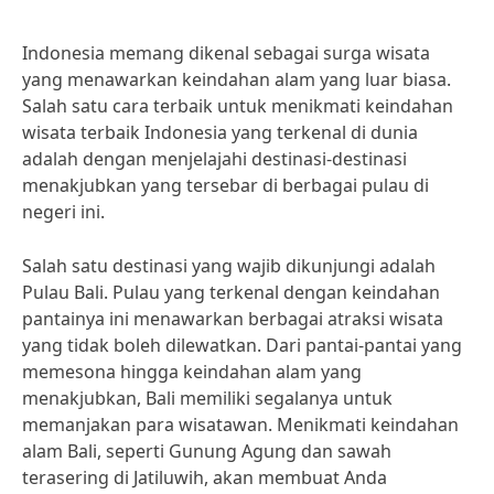
Indonesia memang dikenal sebagai surga wisata
yang menawarkan keindahan alam yang luar biasa.
Salah satu cara terbaik untuk menikmati keindahan
wisata terbaik Indonesia yang terkenal di dunia
adalah dengan menjelajahi destinasi-destinasi
menakjubkan yang tersebar di berbagai pulau di
negeri ini.
Salah satu destinasi yang wajib dikunjungi adalah
Pulau Bali. Pulau yang terkenal dengan keindahan
pantainya ini menawarkan berbagai atraksi wisata
yang tidak boleh dilewatkan. Dari pantai-pantai yang
memesona hingga keindahan alam yang
menakjubkan, Bali memiliki segalanya untuk
memanjakan para wisatawan. Menikmati keindahan
alam Bali, seperti Gunung Agung dan sawah
terasering di Jatiluwih, akan membuat Anda