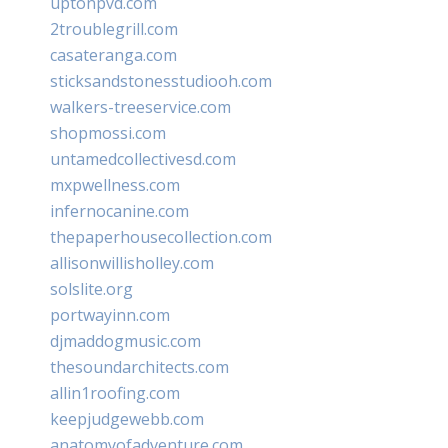
uptonpvd.com
2troublegrill.com
casateranga.com
sticksandstonesstudiooh.com
walkers-treeservice.com
shopmossi.com
untamedcollectivesd.com
mxpwellness.com
infernocanine.com
thepaperhousecollection.com
allisonwillisholley.com
solslite.org
portwayinn.com
djmaddogmusic.com
thesoundarchitects.com
allin1roofing.com
keepjudgewebb.com
anatomyofadventure.com