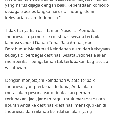
yang harus dijaga dengan baik. Keberadaan komodo
sebagai spesies langka harus dilindungi demi
kelestarian alam Indonesia.”
Tidak hanya Bali dan Taman Nasional Komodo,
Indonesia juga memiliki destinasi wisata terbaik
lainnya seperti Danau Toba, Raja Ampat, dan
Borobudur. Menikmati keindahan alam dan kekayaan
budaya di berbagai destinasi wisata Indonesia akan
memberikan pengalaman tak terlupakan bagi setiap
wisatawan.
Dengan menjelajahi keindahan wisata terbaik
Indonesia yang terkenal di dunia, Anda akan
merasakan pesona yang tidak akan pernah
terlupakan. Jadi, jangan ragu untuk merencanakan
liburan Anda ke destinasi-destinasi menakjubkan di
Indonesia dan nikmati keindahan alam yang