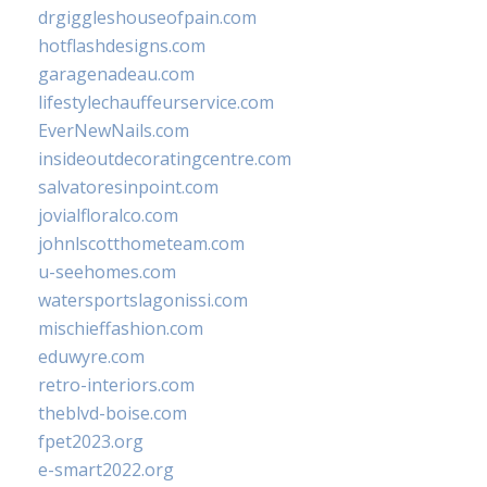
drgiggleshouseofpain.com
hotflashdesigns.com
garagenadeau.com
lifestylechauffeurservice.com
EverNewNails.com
insideoutdecoratingcentre.com
salvatoresinpoint.com
jovialfloralco.com
johnlscotthometeam.com
u-seehomes.com
watersportslagonissi.com
mischieffashion.com
eduwyre.com
retro-interiors.com
theblvd-boise.com
fpet2023.org
e-smart2022.org