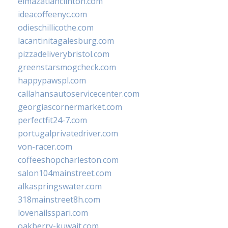
elmazatlanclinton.com
ideacoffeenyc.com
odieschillicothe.com
lacantinitagalesburg.com
pizzadeliverybristol.com
greenstarsmogcheck.com
happypawspl.com
callahansautoservicecenter.com
georgiascornermarket.com
perfectfit24-7.com
portugalprivatedriver.com
von-racer.com
coffeeshopcharleston.com
salon104mainstreet.com
alkaspringswater.com
318mainstreet8h.com
lovenailsspari.com
oakberry-kuwait.com