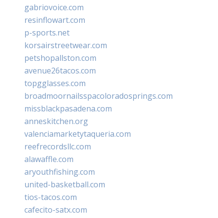
gabriovoice.com
resinflowart.com
p-sports.net
korsairstreetwear.com
petshopallston.com
avenue26tacos.com
topgglasses.com
broadmoornailsspacoloradosprings.com
missblackpasadena.com
anneskitchen.org
valenciamarketytaqueria.com
reefrecordsllc.com
alawaffle.com
aryouthfishing.com
united-basketball.com
tios-tacos.com
cafecito-satx.com