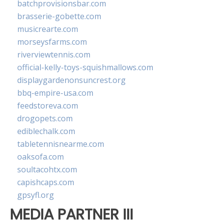
batchprovisionsbar.com
brasserie-gobette.com
musicrearte.com
morseysfarms.com
riverviewtennis.com
official-kelly-toys-squishmallows.com
displaygardenonsuncrest.org
bbq-empire-usa.com
feedstoreva.com
drogopets.com
ediblechalk.com
tabletennisnearme.com
oaksofa.com
soultacohtx.com
capishcaps.com
gpsyfl.org
MEDIA PARTNER III