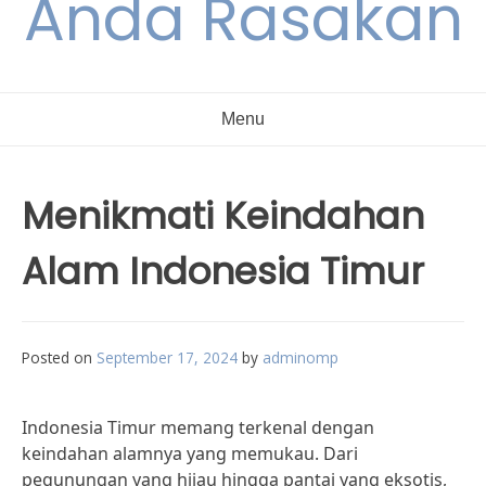
Anda Rasakan
Menu
Menikmati Keindahan
Alam Indonesia Timur
Posted on
September 17, 2024
by
adminomp
Indonesia Timur memang terkenal dengan
keindahan alamnya yang memukau. Dari
pegunungan yang hijau hingga pantai yang eksotis,