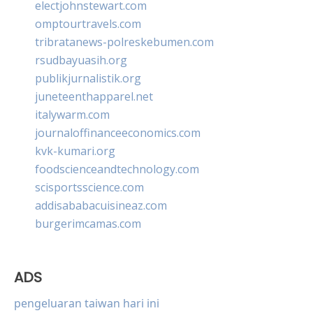
electjohnstewart.com
omptourtravels.com
tribratanews-polreskebumen.com
rsudbayuasih.org
publikjurnalistik.org
juneteenthapparel.net
italywarm.com
journaloffinanceeconomics.com
kvk-kumari.org
foodscienceandtechnology.com
scisportsscience.com
addisababacuisineaz.com
burgerimcamas.com
ADS
pengeluaran taiwan hari ini