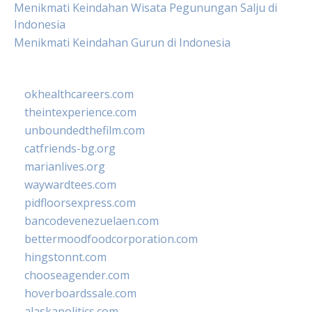
Menikmati Keindahan Wisata Pegunungan Salju di
Indonesia
Menikmati Keindahan Gurun di Indonesia
okhealthcareers.com
theintexperience.com
unboundedthefilm.com
catfriends-bg.org
marianlives.org
waywardtees.com
pidfloorsexpress.com
bancodevenezuelaen.com
bettermoodfoodcorporation.com
hingstonnt.com
chooseagender.com
hoverboardssale.com
alaskapolitics.com