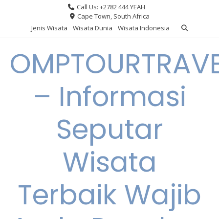
Skip
Call Us: +2782 444 YEAH
to
Cape Town, South Africa
content
Jenis Wisata
Wisata Dunia
Wisata Indonesia
OMPTOURTRAVE
– Informasi
Seputar
Wisata
Terbaik Wajib