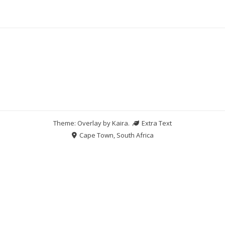
Theme: Overlay by
Kaira
.
Extra Text
Cape Town, South Africa