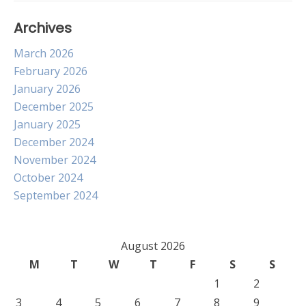
Archives
March 2026
February 2026
January 2026
December 2025
January 2025
December 2024
November 2024
October 2024
September 2024
August 2026
M
T
W
T
F
S
S
1
2
3
4
5
6
7
8
9