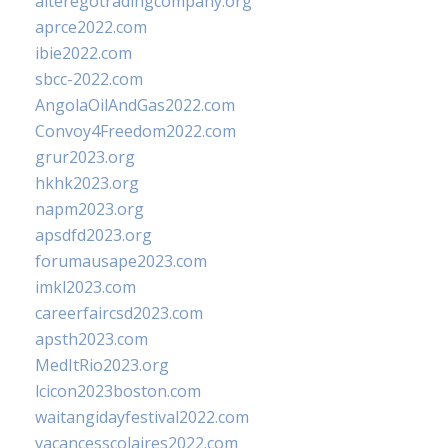
alteregotradingcompany.org
aprce2022.com
ibie2022.com
sbcc-2022.com
AngolaOilAndGas2022.com
Convoy4Freedom2022.com
grur2023.org
hkhk2023.org
napm2023.org
apsdfd2023.org
forumausape2023.com
imkl2023.com
careerfaircsd2023.com
apsth2023.com
MedItRio2023.org
lcicon2023boston.com
waitangidayfestival2022.com
vacancesscolaires2022.com