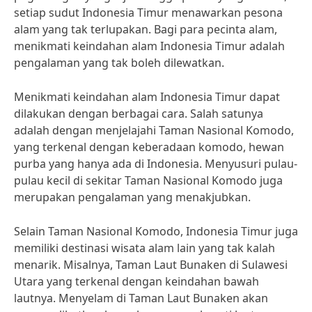
setiap sudut Indonesia Timur menawarkan pesona
alam yang tak terlupakan. Bagi para pecinta alam,
menikmati keindahan alam Indonesia Timur adalah
pengalaman yang tak boleh dilewatkan.
Menikmati keindahan alam Indonesia Timur dapat
dilakukan dengan berbagai cara. Salah satunya
adalah dengan menjelajahi Taman Nasional Komodo,
yang terkenal dengan keberadaan komodo, hewan
purba yang hanya ada di Indonesia. Menyusuri pulau-
pulau kecil di sekitar Taman Nasional Komodo juga
merupakan pengalaman yang menakjubkan.
Selain Taman Nasional Komodo, Indonesia Timur juga
memiliki destinasi wisata alam lain yang tak kalah
menarik. Misalnya, Taman Laut Bunaken di Sulawesi
Utara yang terkenal dengan keindahan bawah
lautnya. Menyelam di Taman Laut Bunaken akan