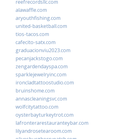
reefrecordsllc.com
alawaffle.com
aryouthfishing.com
united-basketball.com
tios-tacos.com
cafecito-satx.com
graduacionviu2023.com
pecanjackstogo.com
zengardendayspa.com
sparklejewelryinc.com
ironcladtattoostudio.com
bruinshome.com
annascleaningsvc.com
wolfcitytattoo.com
oysterbayturkeytrot.com
lafronterarestauranteybar.com
lilyandrosetearoom.com
olivesburgberrypatch.com