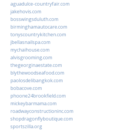
aguadulce-countryfair.com
jakehovis.com
bosswingsduluth.com
birminghamautocare.com
tonyscountrykitchen.com
jbellasnailspa.com
mychaihouse.com
alvisgrooming.com
thegeorginaestate.com
blythewoodseafood.com
paolosdelibangkok.com
bobacove.com
phoone24brookfield.com
mickeybarmama.com
roadwayconstructioninc.com
shopdragonflyboutique.com
sportszilla.org