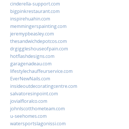
cinderella-support.com
bigpinkrestaurant.com
inspirehuahin.com
memmingerspainting.com
jeremypbeasley.com
thesandwichdepotcos.com
drgiggleshouseofpain.com
hotflashdesigns.com
garagenadeau.com
lifestylechauffeurservice.com
EverNewNails.com
insideoutdecoratingcentre.com
salvatoresinpoint.com
jovialfloralco.com
johnlscotthometeam.com
u-seehomes.com
watersportslagonissi.com