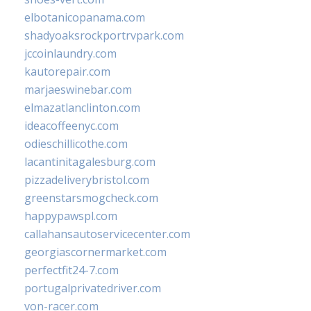
elbotanicopanama.com
shadyoaksrockportrvpark.com
jccoinlaundry.com
kautorepair.com
marjaeswinebar.com
elmazatlanclinton.com
ideacoffeenyc.com
odieschillicothe.com
lacantinitagalesburg.com
pizzadeliverybristol.com
greenstarsmogcheck.com
happypawspl.com
callahansautoservicecenter.com
georgiascornermarket.com
perfectfit24-7.com
portugalprivatedriver.com
von-racer.com