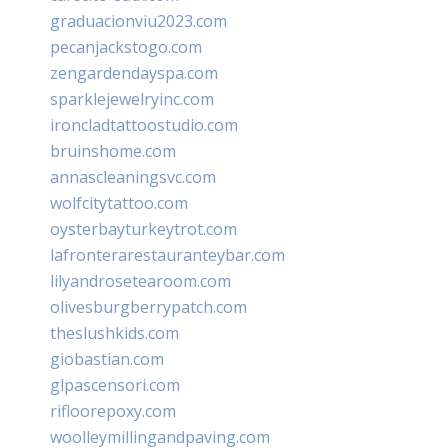
graduacionviu2023.com
pecanjackstogo.com
zengardendayspa.com
sparklejewelryinc.com
ironcladtattoostudio.com
bruinshome.com
annascleaningsvc.com
wolfcitytattoo.com
oysterbayturkeytrot.com
lafronterarestauranteybar.com
lilyandrosetearoom.com
olivesburgberrypatch.com
theslushkids.com
giobastian.com
glpascensori.com
rifloorepoxy.com
woolleymillingandpaving.com