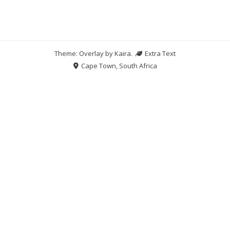
Theme: Overlay by
Kaira
.
Extra Text
Cape Town, South Africa