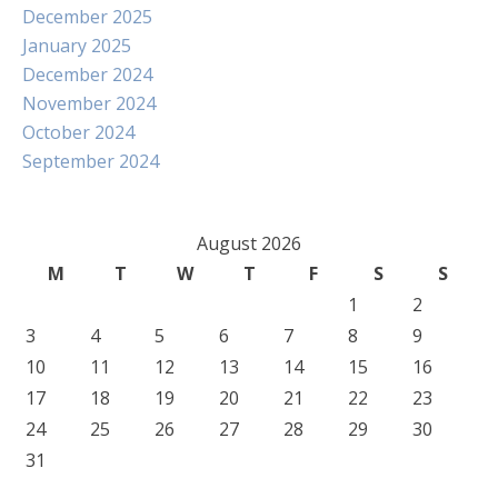
December 2025
January 2025
December 2024
November 2024
October 2024
September 2024
August 2026
M
T
W
T
F
S
S
1
2
3
4
5
6
7
8
9
10
11
12
13
14
15
16
17
18
19
20
21
22
23
24
25
26
27
28
29
30
31