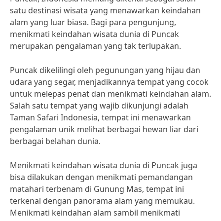
satu destinasi wisata yang menawarkan keindahan
alam yang luar biasa. Bagi para pengunjung,
menikmati keindahan wisata dunia di Puncak
merupakan pengalaman yang tak terlupakan.
Puncak dikelilingi oleh pegunungan yang hijau dan
udara yang segar, menjadikannya tempat yang cocok
untuk melepas penat dan menikmati keindahan alam.
Salah satu tempat yang wajib dikunjungi adalah
Taman Safari Indonesia, tempat ini menawarkan
pengalaman unik melihat berbagai hewan liar dari
berbagai belahan dunia.
Menikmati keindahan wisata dunia di Puncak juga
bisa dilakukan dengan menikmati pemandangan
matahari terbenam di Gunung Mas, tempat ini
terkenal dengan panorama alam yang memukau.
Menikmati keindahan alam sambil menikmati