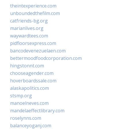
theintexperience.com
unboundedthefilm.com
catfriends-bg.org
marianlives.org
waywardtees.com
pidfloorsexpress.com
bancodevenezuelaen.com
bettermoodfoodcorporation.com
hingstonnt.com
chooseagender.com
hoverboardssale.com
alaskapolitics.com
stsmp.org
manoelneves.com
mandelaeffectlibrary.com
roselynns.com
balanceyoganj.com