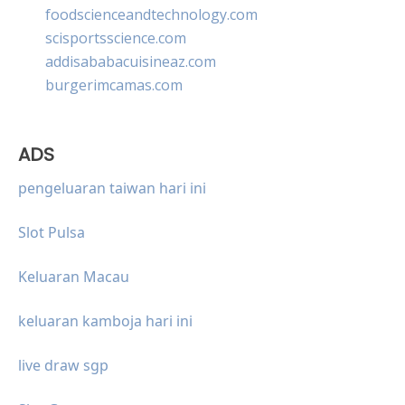
foodscienceandtechnology.com
scisportsscience.com
addisababacuisineaz.com
burgerimcamas.com
ADS
pengeluaran taiwan hari ini
Slot Pulsa
Keluaran Macau
keluaran kamboja hari ini
live draw sgp