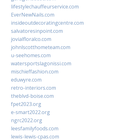
lifestylechauffeurservice.com
EverNewNails.com
insideoutdecoratingcentre.com
salvatoresinpoint.com
jovialfloralco.com
johnlscotthometeam.com
u-seehomes.com
watersportslagonissi.com
mischieffashion.com
eduwyre.com
retro-interiors.com
theblvd-boise.com
fpet2023.org
e-smart2022.org
ngrc2022.org
leesfamilyfoods.com
lewis-lewis-cpas.com