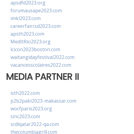
apsdfd2023.org
forumausape2023.com
imkl2023.com
careerfaircsd2023.com
apsth2023.com
MedItRio2023.org
lcicon2023boston.com
waitangidayfestival2022.com
vacancesscolaires2022.com
MEDIA PARTNER II
isth2022.com
p2b2pabi2023-makassar.com
wocfparis2023.org
sinc2023.com
scdlqatar2022-qa.com
thecolumbiagrill.com