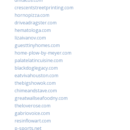
crescentstreetprinting.com
hornopizza.com
driveadragster.com
hematologa.com
lizaivanov.com
guesttinyhomes.com
home-plow-by-meyer.com
palatelatincuisine.com
blackdoglegacy.com
eatvivahouston.com
thebigshowok.com
chimeandstave.com
greatwallseafoodny.com
theloverose.com
gabriovoice.com
resinflowart.com
p-sports.net