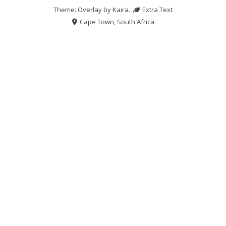
Theme: Overlay by
Kaira
.
Extra Text
Cape Town, South Africa