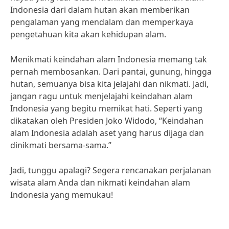
Indonesia dari dalam hutan akan memberikan
pengalaman yang mendalam dan memperkaya
pengetahuan kita akan kehidupan alam.
Menikmati keindahan alam Indonesia memang tak
pernah membosankan. Dari pantai, gunung, hingga
hutan, semuanya bisa kita jelajahi dan nikmati. Jadi,
jangan ragu untuk menjelajahi keindahan alam
Indonesia yang begitu memikat hati. Seperti yang
dikatakan oleh Presiden Joko Widodo, “Keindahan
alam Indonesia adalah aset yang harus dijaga dan
dinikmati bersama-sama.”
Jadi, tunggu apalagi? Segera rencanakan perjalanan
wisata alam Anda dan nikmati keindahan alam
Indonesia yang memukau!