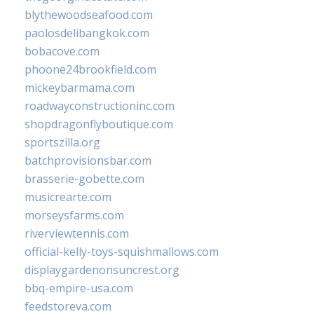
blythewoodseafood.com
paolosdelibangkok.com
bobacove.com
phoone24brookfield.com
mickeybarmama.com
roadwayconstructioninc.com
shopdragonflyboutique.com
sportszilla.org
batchprovisionsbar.com
brasserie-gobette.com
musicrearte.com
morseysfarms.com
riverviewtennis.com
official-kelly-toys-squishmallows.com
displaygardenonsuncrest.org
bbq-empire-usa.com
feedstoreva.com