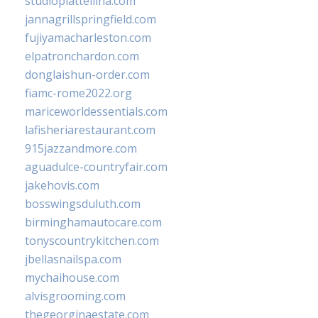
studiopiattellina.com
jannagrillspringfield.com
fujiyamacharleston.com
elpatronchardon.com
donglaishun-order.com
fiamc-rome2022.org
mariceworldessentials.com
lafisheriarestaurant.com
915jazzandmore.com
aguadulce-countryfair.com
jakehovis.com
bosswingsduluth.com
birminghamautocare.com
tonyscountrykitchen.com
jbellasnailspa.com
mychaihouse.com
alvisgrooming.com
thegeorginaestate.com