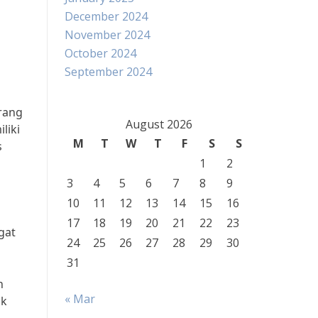
December 2024
November 2024
October 2024
September 2024
rang
August 2026
liki
M
T
W
T
F
S
S
s
1
2
3
4
5
6
7
8
9
10
11
12
13
14
15
16
17
18
19
20
21
22
23
gat
24
25
26
27
28
29
30
31
n
« Mar
ak