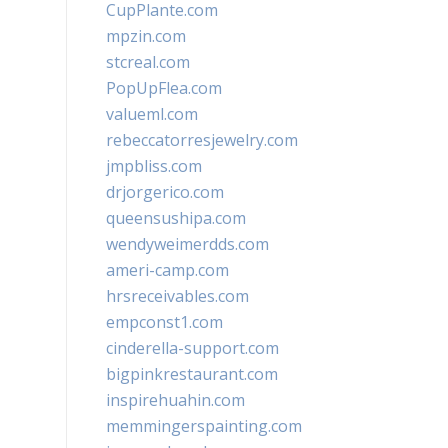
CupPlante.com
mpzin.com
stcreal.com
PopUpFlea.com
valueml.com
rebeccatorresjewelry.com
jmpbliss.com
drjorgerico.com
queensushipa.com
wendyweimerdds.com
ameri-camp.com
hrsreceivables.com
empconst1.com
cinderella-support.com
bigpinkrestaurant.com
inspirehuahin.com
memmingerspainting.com