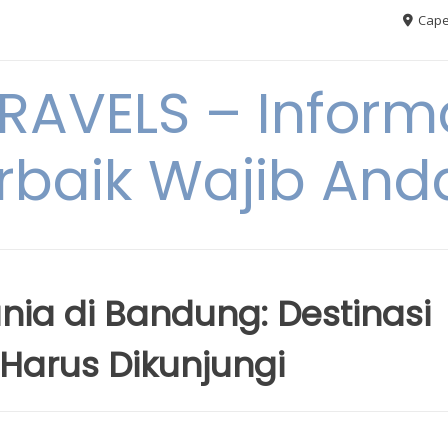
Cape
AVELS – Informa
rbaik Wajib An
nia di Bandung: Destinasi
 Harus Dikunjungi