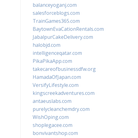
balanceyoganj.com
salesforceblogs.com
TrainGames365.com
BaytownEvaCationRentals.com
JabalpurCakeDelivery.com
halobjd.com
intelligenceqatar.com
PikaPikaApp.com
takecareofbusinessdfw.org
HamadaOfJapan.com
VersifyLifestyle.com
kingscreekadventures.com
antaeuslabs.com
purelycleanchemdry.com
WishOping.com
shoplegacee.com
bonvivantshop.com