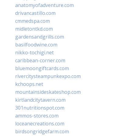
anatomyofadventure.com
drivancastillo.com
cmmedspa.com
midletontkd.com
gardensandgrills.com
basilfoodwine.com
nikko-tochigi.net
caribbean-corner.com
bluemoongiftcards.com
rivercitysteampunkexpo.com
kchoops.net
mountainsideskateshop.com
kirtlandcitytavern.com
301nutritionspot.com
ammos-stores.com
loceanecreations.com
birdsongridgefarm.com