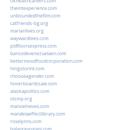
okhealthcareers.com
theintexperience.com
unboundedthefilm.com
catfriends-bg.org
marianlives.org
waywardtees.com
pidfloorsexpress.com
bancodevenezuelaen.com
bettermoodfoodcorporation.com
hingstonnt.com
chooseagender.com
hoverboardssale.com
alaskapolitics.com
stsmp.org
manoelneves.com
mandelaeffectlibrary.com
roselynns.com
balanceyoganj.com