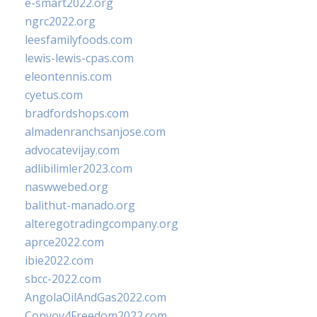
e-smart2022.org
ngrc2022.org
leesfamilyfoods.com
lewis-lewis-cpas.com
eleontennis.com
cyetus.com
bradfordshops.com
almadenranchsanjose.com
advocatevijay.com
adlibilimler2023.com
naswwebed.org
balithut-manado.org
alteregotradingcompany.org
aprce2022.com
ibie2022.com
sbcc-2022.com
AngolaOilAndGas2022.com
Convoy4Freedom2022.com