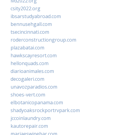
ivd2022.org
csity2022.org
ibsarstudyabroad.com
bennusehgall.com
tsecincinnati.com
roderconstructiongroup.com
plazabatai.com
hawkscayresort.com
hellonquads.com
diarioanimales.com
decogaleri.com
unavozparadios.com
shoes-vert.com
elbotanicopanama.com
shadyoaksrockportrvpark.com
jccoinlaundry.com
kautorepair.com
marjaeswinebar.com