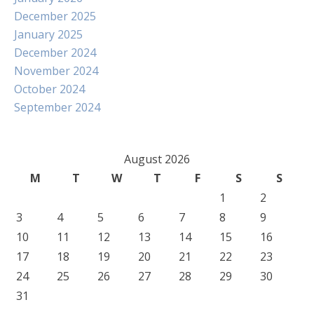
December 2025
January 2025
December 2024
November 2024
October 2024
September 2024
August 2026
M
T
W
T
F
S
S
1
2
3
4
5
6
7
8
9
10
11
12
13
14
15
16
17
18
19
20
21
22
23
24
25
26
27
28
29
30
31