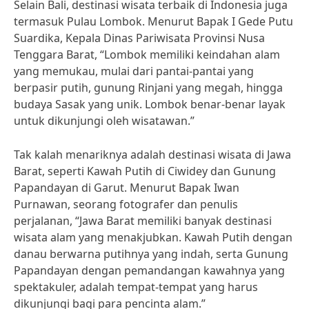
Selain Bali, destinasi wisata terbaik di Indonesia juga
termasuk Pulau Lombok. Menurut Bapak I Gede Putu
Suardika, Kepala Dinas Pariwisata Provinsi Nusa
Tenggara Barat, “Lombok memiliki keindahan alam
yang memukau, mulai dari pantai-pantai yang
berpasir putih, gunung Rinjani yang megah, hingga
budaya Sasak yang unik. Lombok benar-benar layak
untuk dikunjungi oleh wisatawan.”
Tak kalah menariknya adalah destinasi wisata di Jawa
Barat, seperti Kawah Putih di Ciwidey dan Gunung
Papandayan di Garut. Menurut Bapak Iwan
Purnawan, seorang fotografer dan penulis
perjalanan, “Jawa Barat memiliki banyak destinasi
wisata alam yang menakjubkan. Kawah Putih dengan
danau berwarna putihnya yang indah, serta Gunung
Papandayan dengan pemandangan kawahnya yang
spektakuler, adalah tempat-tempat yang harus
dikunjungi bagi para pencinta alam.”