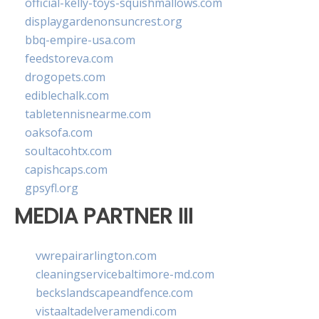
official-kelly-toys-squishmallows.com
displaygardenonsuncrest.org
bbq-empire-usa.com
feedstoreva.com
drogopets.com
ediblechalk.com
tabletennisnearme.com
oaksofa.com
soultacohtx.com
capishcaps.com
gpsyfl.org
MEDIA PARTNER III
vwrepairarlington.com
cleaningservicebaltimore-md.com
beckslandscapeandfence.com
vistaaltadelveramendi.com