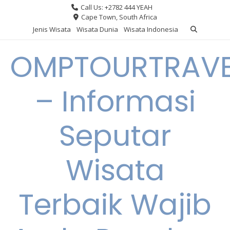
Skip
Call Us: +2782 444 YEAH
to
Cape Town, South Africa
content
Jenis Wisata
Wisata Dunia
Wisata Indonesia
OMPTOURTRAVE
– Informasi
Seputar
Wisata
Terbaik Wajib