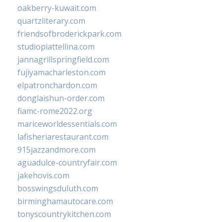
oakberry-kuwait.com
quartzliterary.com
friendsofbroderickpark.com
studiopiattellina.com
jannagrillspringfield.com
fujiyamacharleston.com
elpatronchardon.com
donglaishun-order.com
fiamc-rome2022.org
mariceworldessentials.com
lafisheriarestaurant.com
915jazzandmore.com
aguadulce-countryfair.com
jakehovis.com
bosswingsduluth.com
birminghamautocare.com
tonyscountrykitchen.com