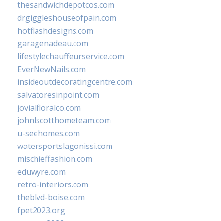
thesandwichdepotcos.com
drgiggleshouseofpain.com
hotflashdesigns.com
garagenadeau.com
lifestylechauffeurservice.com
EverNewNails.com
insideoutdecoratingcentre.com
salvatoresinpoint.com
jovialfloralco.com
johnlscotthometeam.com
u-seehomes.com
watersportslagonissi.com
mischieffashion.com
eduwyre.com
retro-interiors.com
theblvd-boise.com
fpet2023.org