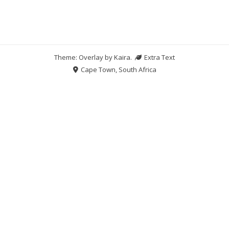
Theme: Overlay by
Kaira
.
Extra Text
Cape Town, South Africa