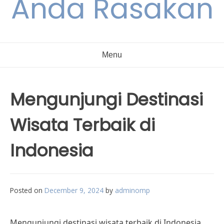
Anda Rasakan
Menu
Mengunjungi Destinasi
Wisata Terbaik di
Indonesia
Posted on
December 9, 2024
by
adminomp
Mengunjungi destinasi wisata terbaik di Indonesia