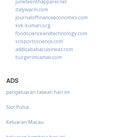
juneteenthapparel.net
italywarm.com
journaloffinanceeconomics.com
kvk-kumari.org
foodscienceandtechnology.com
scisportsscience.com
addisababacuisineaz.com
burgerimcamas.com
ADS
pengeluaran taiwan hari ini
Slot Pulsa
Keluaran Macau
keluaran kamboja hari ini