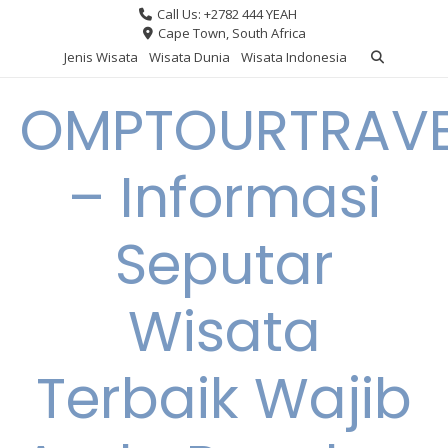
Skip
Call Us: +2782 444 YEAH
to
Cape Town, South Africa
content
Jenis Wisata
Wisata Dunia
Wisata Indonesia
OMPTOURTRAVE
– Informasi
Seputar
Wisata
Terbaik Wajib