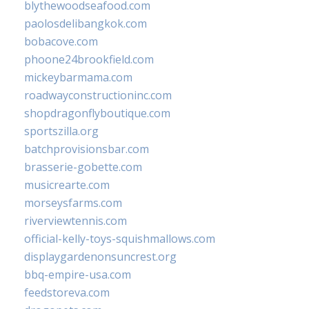
blythewoodseafood.com
paolosdelibangkok.com
bobacove.com
phoone24brookfield.com
mickeybarmama.com
roadwayconstructioninc.com
shopdragonflyboutique.com
sportszilla.org
batchprovisionsbar.com
brasserie-gobette.com
musicrearte.com
morseysfarms.com
riverviewtennis.com
official-kelly-toys-squishmallows.com
displaygardenonsuncrest.org
bbq-empire-usa.com
feedstoreva.com