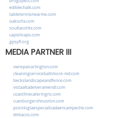
drogopets.com
ediblechalk.com
tabletennisnearme.com
oaksofa.com
soultacohtx.com
capishcaps.com
gpsyfl.org
MEDIA PARTNER III
vwrepairarlington.com
cleaningservicebaltimore-md.com
beckslandscapeandfence.com
vistaaltadelveramendi.com
coastlinecateringnc.com
cuesburgershouston.com
psicologiaespecializadaencampeche.com
dmtacos.com