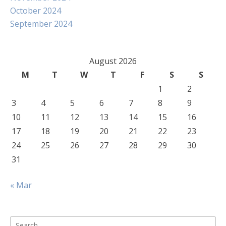
October 2024
September 2024
August 2026
M
T
W
T
F
S
S
1
2
3
4
5
6
7
8
9
10
11
12
13
14
15
16
17
18
19
20
21
22
23
24
25
26
27
28
29
30
31
« Mar
Search