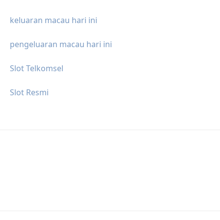
keluaran macau hari ini
pengeluaran macau hari ini
Slot Telkomsel
Slot Resmi