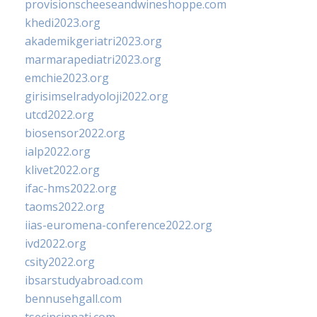
provisionscheeseandwineshoppe.com
khedi2023.org
akademikgeriatri2023.org
marmarapediatri2023.org
emchie2023.org
girisimselradyoloji2022.org
utcd2022.org
biosensor2022.org
ialp2022.org
klivet2022.org
ifac-hms2022.org
taoms2022.org
iias-euromena-conference2022.org
ivd2022.org
csity2022.org
ibsarstudyabroad.com
bennusehgall.com