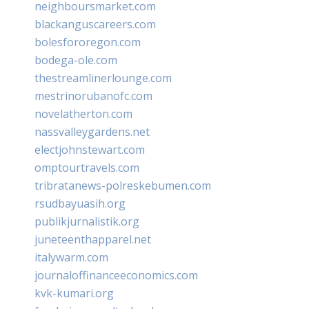
neighboursmarket.com
blackanguscareers.com
bolesfororegon.com
bodega-ole.com
thestreamlinerlounge.com
mestrinorubanofc.com
novelatherton.com
nassvalleygardens.net
electjohnstewart.com
omptourtravels.com
tribratanews-polreskebumen.com
rsudbayuasih.org
publikjurnalistik.org
juneteenthapparel.net
italywarm.com
journaloffinanceeconomics.com
kvk-kumari.org