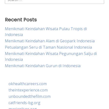
for:
Recent Posts
Menikmati Keindahan Wisata Pulau Tropis di
Indonesia
Menikmati Keindahan Alam di Geopark Indonesia
Petualangan Seru di Taman Nasional Indonesia
Menikmati Keindahan Wisata Pegunungan Salju di
Indonesia
Menikmati Keindahan Gurun di Indonesia
okhealthcareers.com
theintexperience.com
unboundedthefilm.com
catfriends-bg.org