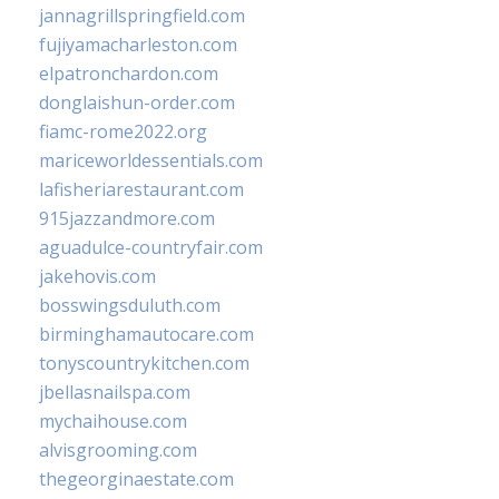
jannagrillspringfield.com
fujiyamacharleston.com
elpatronchardon.com
donglaishun-order.com
fiamc-rome2022.org
mariceworldessentials.com
lafisheriarestaurant.com
915jazzandmore.com
aguadulce-countryfair.com
jakehovis.com
bosswingsduluth.com
birminghamautocare.com
tonyscountrykitchen.com
jbellasnailspa.com
mychaihouse.com
alvisgrooming.com
thegeorginaestate.com