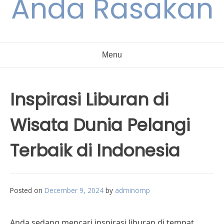
Anda Rasakan
Menu
Inspirasi Liburan di
Wisata Dunia Pelangi
Terbaik di Indonesia
Posted on
December 9, 2024
by
adminomp
Anda sedang mencari inspirasi liburan di tempat