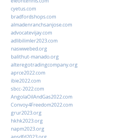
eleontennis.com
cyetus.com
bradfordshops.com
almadenranchsanjose.com
advocatevijay.com
adlibilimler2023.com
naswwebed.org
balithut-manado.org
alteregotradingcompany.org
aprce2022.com
ibie2022.com
sbcc-2022.com
AngolaOilAndGas2022.com
Convoy4Freedom2022.com
grur2023.org
hkhk2023.org
napm2023.org
apsdfd2023.org