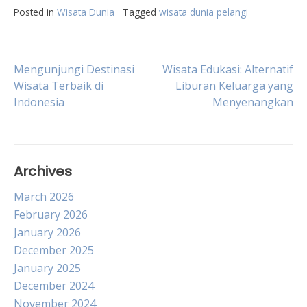
Posted in
Wisata Dunia
Tagged
wisata dunia pelangi
Post
Mengunjungi Destinasi
Wisata Edukasi: Alternatif
Wisata Terbaik di
Liburan Keluarga yang
Indonesia
Menyenangkan
navigation
Archives
March 2026
February 2026
January 2026
December 2025
January 2025
December 2024
November 2024