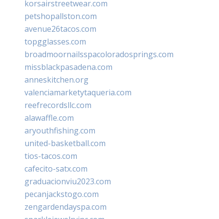
korsairstreetwear.com
petshopallston.com
avenue26tacos.com
topgglasses.com
broadmoornailsspacoloradosprings.com
missblackpasadena.com
anneskitchen.org
valenciamarketytaqueria.com
reefrecordsllc.com
alawaffle.com
aryouthfishing.com
united-basketball.com
tios-tacos.com
cafecito-satx.com
graduacionviu2023.com
pecanjackstogo.com
zengardendayspa.com