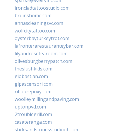
sparklejewelryinc.com
ironcladtattoostudio.com
bruinshome.com
annascleaningsvc.com
wolfcitytattoo.com
oysterbayturkeytrot.com
lafronterarestauranteybar.com
lilyandrosetearoom.com
olivesburgberrypatch.com
theslushkids.com
giobastian.com
glpascensori.com
rifloorepoxy.com
woolleymillingandpaving.com
uptonpvd.com
2troublegrill.com
casateranga.com
sticksandstonesstudiooh.com