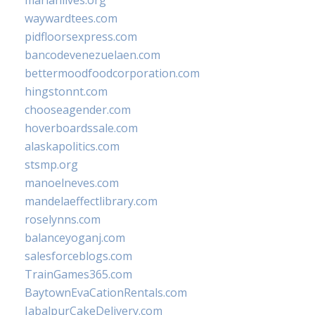
marianlives.org
waywardtees.com
pidfloorsexpress.com
bancodevenezuelaen.com
bettermoodfoodcorporation.com
hingstonnt.com
chooseagender.com
hoverboardssale.com
alaskapolitics.com
stsmp.org
manoelneves.com
mandelaeffectlibrary.com
roselynns.com
balanceyoganj.com
salesforceblogs.com
TrainGames365.com
BaytownEvaCationRentals.com
JabalpurCakeDelivery.com