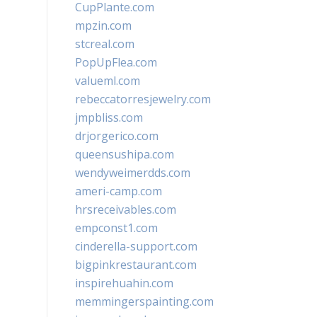
CupPlante.com
mpzin.com
stcreal.com
PopUpFlea.com
valueml.com
rebeccatorresjewelry.com
jmpbliss.com
drjorgerico.com
queensushipa.com
wendyweimerdds.com
ameri-camp.com
hrsreceivables.com
empconst1.com
cinderella-support.com
bigpinkrestaurant.com
inspirehuahin.com
memmingerspainting.com