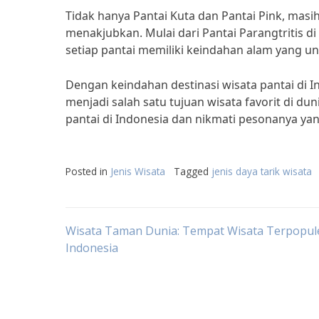
Tidak hanya Pantai Kuta dan Pantai Pink, masih
menakjubkan. Mulai dari Pantai Parangtritis di
setiap pantai memiliki keindahan alam yang un
Dengan keindahan destinasi wisata pantai di I
menjadi salah satu tujuan wisata favorit di du
pantai di Indonesia dan nikmati pesonanya yan
Posted in
Jenis Wisata
Tagged
jenis daya tarik wisata
Post
Wisata Taman Dunia: Tempat Wisata Terpopule
Indonesia
navigation