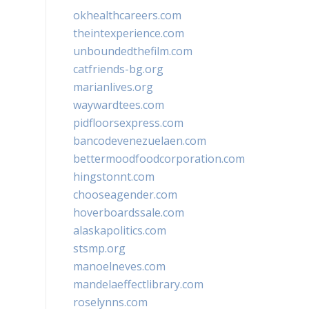
okhealthcareers.com
theintexperience.com
unboundedthefilm.com
catfriends-bg.org
marianlives.org
waywardtees.com
pidfloorsexpress.com
bancodevenezuelaen.com
bettermoodfoodcorporation.com
hingstonnt.com
chooseagender.com
hoverboardssale.com
alaskapolitics.com
stsmp.org
manoelneves.com
mandelaeffectlibrary.com
roselynns.com