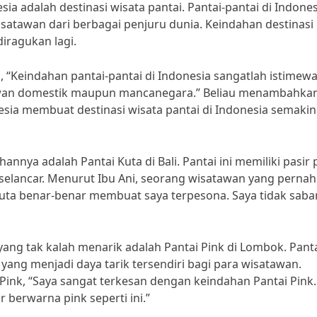
sia adalah destinasi wisata pantai. Pantai-pantai di Indones
atawan dari berbagai penjuru dunia. Keindahan destinasi
iragukan lagi.
 “Keindahan pantai-pantai di Indonesia sangatlah istimew
tawan domestik maupun mancanegara.” Beliau menambahka
ia membuat destinasi wisata pantai di Indonesia semakin
nnya adalah Pantai Kuta di Bali. Pantai ini memiliki pasir 
elancar. Menurut Ibu Ani, seorang wisatawan yang pernah
uta benar-benar membuat saya terpesona. Saya tidak saba
n yang tak kalah menarik adalah Pantai Pink di Lombok. Panta
yang menjadi daya tarik tersendiri bagi para wisatawan.
Pink, “Saya sangat terkesan dengan keindahan Pantai Pink.
berwarna pink seperti ini.”