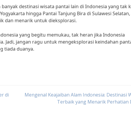
 banyak destinasi wisata pantai lain di Indonesia yang tak 
 Yogyakarta hingga Pantai Tanjung Bira di Sulawesi Selatan,
ik dan menarik untuk dieksplorasi.
ndonesia yang begitu memukau, tak heran jika Indonesia
nia. Jadi, jangan ragu untuk mengeksplorasi keindahan panta
g tiada duanya.
r di
Mengenal Keajaiban Alam Indonesia: Destinasi 
Terbaik yang Menarik Perhatian