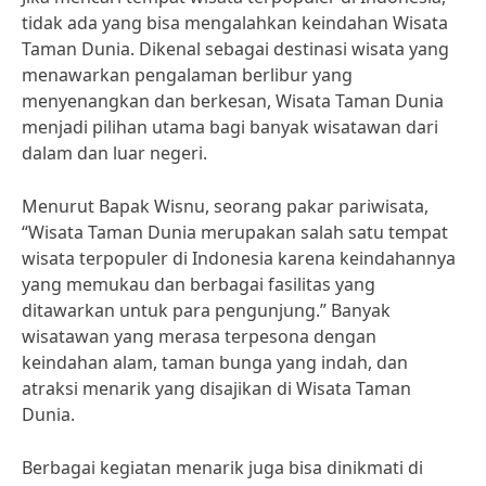
tidak ada yang bisa mengalahkan keindahan Wisata
Taman Dunia. Dikenal sebagai destinasi wisata yang
menawarkan pengalaman berlibur yang
menyenangkan dan berkesan, Wisata Taman Dunia
menjadi pilihan utama bagi banyak wisatawan dari
dalam dan luar negeri.
Menurut Bapak Wisnu, seorang pakar pariwisata,
“Wisata Taman Dunia merupakan salah satu tempat
wisata terpopuler di Indonesia karena keindahannya
yang memukau dan berbagai fasilitas yang
ditawarkan untuk para pengunjung.” Banyak
wisatawan yang merasa terpesona dengan
keindahan alam, taman bunga yang indah, dan
atraksi menarik yang disajikan di Wisata Taman
Dunia.
Berbagai kegiatan menarik juga bisa dinikmati di