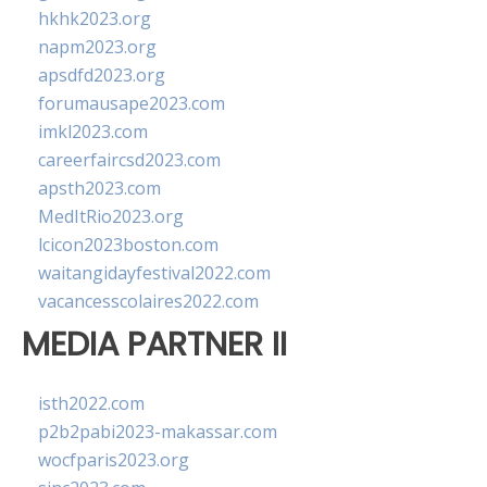
hkhk2023.org
napm2023.org
apsdfd2023.org
forumausape2023.com
imkl2023.com
careerfaircsd2023.com
apsth2023.com
MedItRio2023.org
lcicon2023boston.com
waitangidayfestival2022.com
vacancesscolaires2022.com
MEDIA PARTNER II
isth2022.com
p2b2pabi2023-makassar.com
wocfparis2023.org