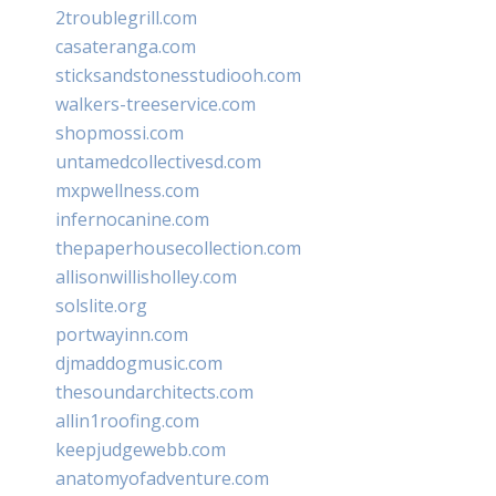
2troublegrill.com
casateranga.com
sticksandstonesstudiooh.com
walkers-treeservice.com
shopmossi.com
untamedcollectivesd.com
mxpwellness.com
infernocanine.com
thepaperhousecollection.com
allisonwillisholley.com
solslite.org
portwayinn.com
djmaddogmusic.com
thesoundarchitects.com
allin1roofing.com
keepjudgewebb.com
anatomyofadventure.com