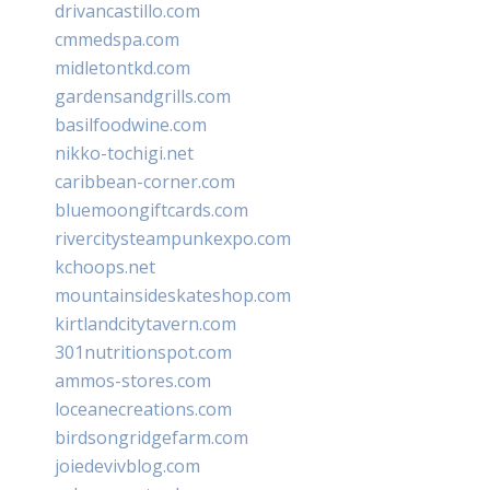
drivancastillo.com
cmmedspa.com
midletontkd.com
gardensandgrills.com
basilfoodwine.com
nikko-tochigi.net
caribbean-corner.com
bluemoongiftcards.com
rivercitysteampunkexpo.com
kchoops.net
mountainsideskateshop.com
kirtlandcitytavern.com
301nutritionspot.com
ammos-stores.com
loceanecreations.com
birdsongridgefarm.com
joiedevivblog.com