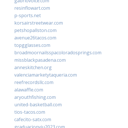
gabriovoice.com
resinflowart.com
p-sports.net
korsairstreetwear.com
petshopallston.com
avenue26tacos.com
topgglasses.com
broadmoornailsspacoloradosprings.com
missblackpasadena.com
anneskitchen.org
valenciamarketytaqueria.com
reefrecordsllc.com
alawaffle.com
aryouthfishing.com
united-basketball.com
tios-tacos.com
cafecito-satx.com
graduacionviu2023.com