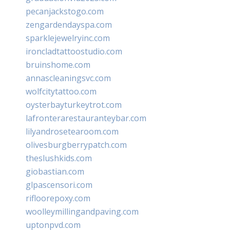
pecanjackstogo.com
zengardendayspa.com
sparklejewelryinc.com
ironcladtattoostudio.com
bruinshome.com
annascleaningsvc.com
wolfcitytattoo.com
oysterbayturkeytrot.com
lafronterarestauranteybar.com
lilyandrosetearoom.com
olivesburgberrypatch.com
theslushkids.com
giobastian.com
glpascensori.com
rifloorepoxy.com
woolleymillingandpaving.com
uptonpvd.com