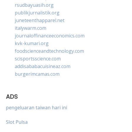
rsudbayuasih.org
publikjurnalistik.org
juneteenthapparel.net
italywarm.com
journaloffinanceeconomics.com
kvk-kumari.org
foodscienceandtechnology.com
scisportsscience.com
addisababacuisineaz.com
burgerimcamas.com
ADS
pengeluaran taiwan hari ini
Slot Pulsa