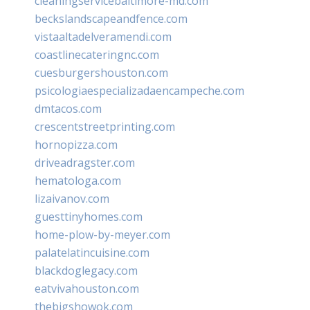
cleaningservicebaltimore-md.com
beckslandscapeandfence.com
vistaaltadelveramendi.com
coastlinecateringnc.com
cuesburgershouston.com
psicologiaespecializadaencampeche.com
dmtacos.com
crescentstreetprinting.com
hornopizza.com
driveadragster.com
hematologa.com
lizaivanov.com
guesttinyhomes.com
home-plow-by-meyer.com
palatelatincuisine.com
blackdoglegacy.com
eatvivahouston.com
thebigshowok.com