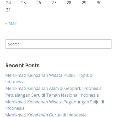
24
25
26
27
28
29
30
31
« Mar
Search
for:
Recent Posts
Menikmati Keindahan Wisata Pulau Tropis di
Indonesia
Menikmati Keindahan Alam di Geopark Indonesia
Petualangan Seru di Taman Nasional Indonesia
Menikmati Keindahan Wisata Pegunungan Salju di
Indonesia
Menikmati Keindahan Gurun di Indonesia