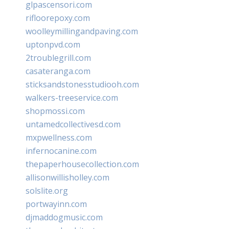
glpascensori.com
rifloorepoxy.com
woolleymillingandpaving.com
uptonpvd.com
2troublegrill.com
casateranga.com
sticksandstonesstudiooh.com
walkers-treeservice.com
shopmossi.com
untamedcollectivesd.com
mxpwellness.com
infernocanine.com
thepaperhousecollection.com
allisonwillisholley.com
solslite.org
portwayinn.com
djmaddogmusic.com