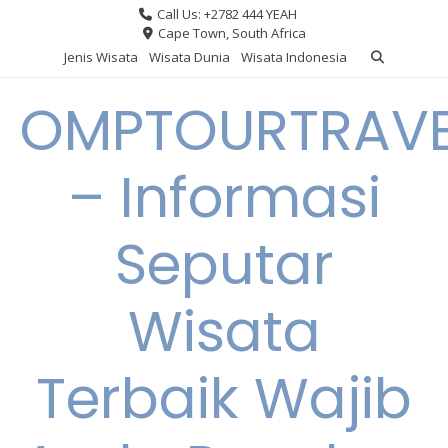
Skip
Call Us: +2782 444 YEAH
to
Cape Town, South Africa
content
Jenis Wisata
Wisata Dunia
Wisata Indonesia
OMPTOURTRAVE
– Informasi
Seputar
Wisata
Terbaik Wajib