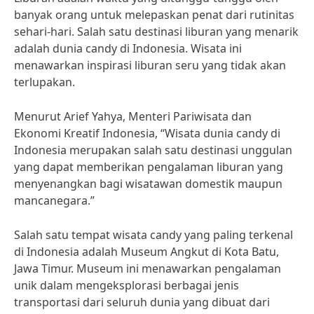
banyak orang untuk melepaskan penat dari rutinitas
sehari-hari. Salah satu destinasi liburan yang menarik
adalah dunia candy di Indonesia. Wisata ini
menawarkan inspirasi liburan seru yang tidak akan
terlupakan.
Menurut Arief Yahya, Menteri Pariwisata dan
Ekonomi Kreatif Indonesia, “Wisata dunia candy di
Indonesia merupakan salah satu destinasi unggulan
yang dapat memberikan pengalaman liburan yang
menyenangkan bagi wisatawan domestik maupun
mancanegara.”
Salah satu tempat wisata candy yang paling terkenal
di Indonesia adalah Museum Angkut di Kota Batu,
Jawa Timur. Museum ini menawarkan pengalaman
unik dalam mengeksplorasi berbagai jenis
transportasi dari seluruh dunia yang dibuat dari