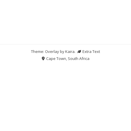
Theme: Overlay by
Kaira
.
Extra Text
Cape Town, South Africa