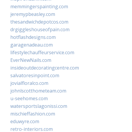
memmingerspainting.com
jeremypbeasley.com
thesandwichdepotcos.com
drgiggleshouseofpain.com
hotflashdesigns.com
garagenadeau.com
lifestylechauffeurservice.com
EverNewNails.com
insideoutdecoratingcentre.com
salvatoresinpoint.com
jovialfloralco.com
johnlscotthometeam.com
u-seehomes.com
watersportslagonissi.com
mischieffashion.com
eduwyre.com
retro-interiors.com