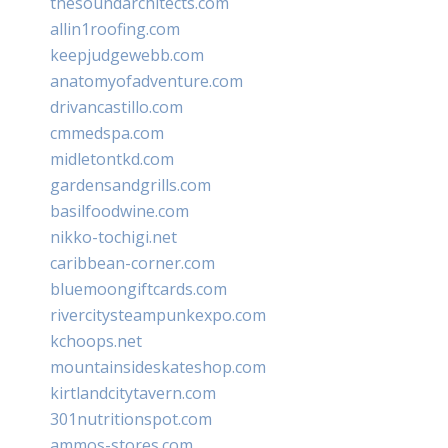
thesoundarchitects.com
allin1roofing.com
keepjudgewebb.com
anatomyofadventure.com
drivancastillo.com
cmmedspa.com
midletontkd.com
gardensandgrills.com
basilfoodwine.com
nikko-tochigi.net
caribbean-corner.com
bluemoongiftcards.com
rivercitysteampunkexpo.com
kchoops.net
mountainsideskateshop.com
kirtlandcitytavern.com
301nutritionspot.com
ammos-stores.com