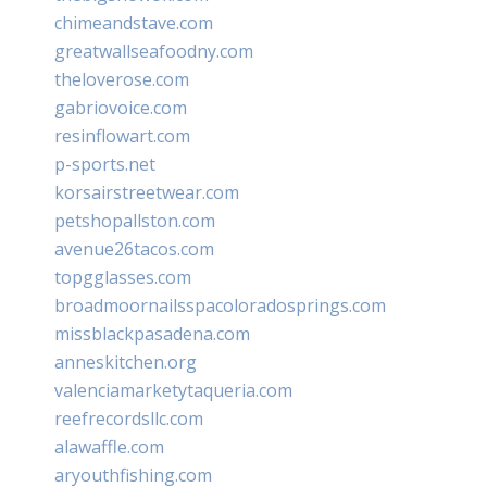
chimeandstave.com
greatwallseafoodny.com
theloverose.com
gabriovoice.com
resinflowart.com
p-sports.net
korsairstreetwear.com
petshopallston.com
avenue26tacos.com
topgglasses.com
broadmoornailsspacoloradosprings.com
missblackpasadena.com
anneskitchen.org
valenciamarketytaqueria.com
reefrecordsllc.com
alawaffle.com
aryouthfishing.com