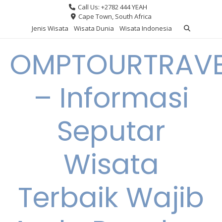
Skip
Call Us: +2782 444 YEAH
to
Cape Town, South Africa
content
Jenis Wisata
Wisata Dunia
Wisata Indonesia
OMPTOURTRAVE
– Informasi
Seputar
Wisata
Terbaik Wajib