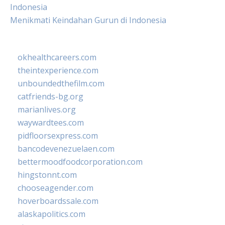
Indonesia
Menikmati Keindahan Gurun di Indonesia
okhealthcareers.com
theintexperience.com
unboundedthefilm.com
catfriends-bg.org
marianlives.org
waywardtees.com
pidfloorsexpress.com
bancodevenezuelaen.com
bettermoodfoodcorporation.com
hingstonnt.com
chooseagender.com
hoverboardssale.com
alaskapolitics.com