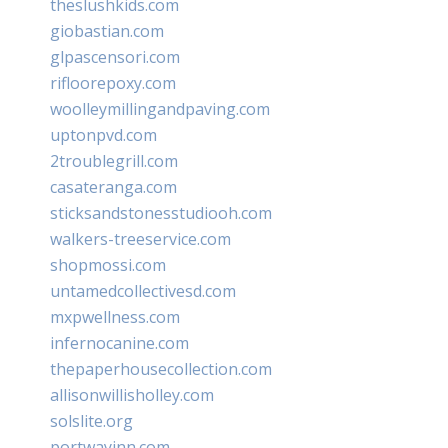
theslushkids.com
giobastian.com
glpascensori.com
rifloorepoxy.com
woolleymillingandpaving.com
uptonpvd.com
2troublegrill.com
casateranga.com
sticksandstonesstudiooh.com
walkers-treeservice.com
shopmossi.com
untamedcollectivesd.com
mxpwellness.com
infernocanine.com
thepaperhousecollection.com
allisonwillisholley.com
solslite.org
portwayinn.com