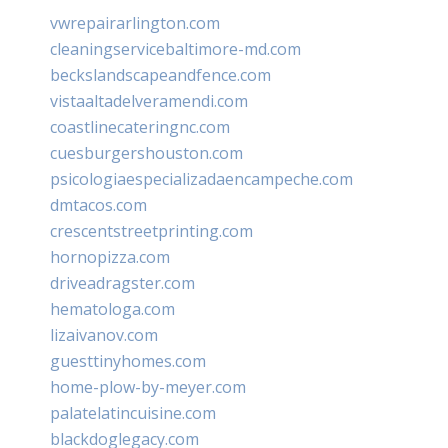
vwrepairarlington.com
cleaningservicebaltimore-md.com
beckslandscapeandfence.com
vistaaltadelveramendi.com
coastlinecateringnc.com
cuesburgershouston.com
psicologiaespecializadaencampeche.com
dmtacos.com
crescentstreetprinting.com
hornopizza.com
driveadragster.com
hematologa.com
lizaivanov.com
guesttinyhomes.com
home-plow-by-meyer.com
palatelatincuisine.com
blackdoglegacy.com