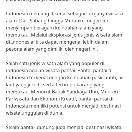
Indonesia memang dikenal sebagai surganya wisata
alam. Dari Sabang hingga Merauke, negeri ini
menyimpan beragam keindahan alam yang
memukau. Melalui eksplorasi jenis-jenis wisata alam
di Indonesia, kita dapat mengenal lebih dalam
pesona alam yang dimiliki oleh negeri ini.
Salah satu jenis wisata alam yang populer di
Indonesia adalah wisata pantai. Pantai-pantai di
Indonesia terkenal dengan keindahan pasir putih, air
laut yang jernih, serta terumbu karang yang
memukau. Menurut Bapak Sandiaga Uno, Menteri
Pariwisata dan Ekonomi Kreatif, pantai-pantai di
Indonesia memiliki potensi untuk menjadi destinasi
wisata unggulan di dunia.
Selain pantai, gunung juga menjadi destinasi wisata