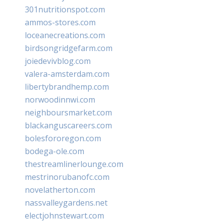
301nutritionspot.com
ammos-stores.com
loceanecreations.com
birdsongridgefarm.com
joiedevivblog.com
valera-amsterdam.com
libertybrandhemp.com
norwoodinnwi.com
neighboursmarket.com
blackanguscareers.com
bolesfororegon.com
bodega-ole.com
thestreamlinerlounge.com
mestrinorubanofc.com
novelatherton.com
nassvalleygardens.net
electjohnstewart.com