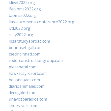
klivet2022.org
ifac-hms2022.org
taoms2022.org
iias-euromena-conference2022.org
ivd2022.org
csity2022.org
ibsarstudyabroad.com
bennusehgall.com
tsecincinnati.com
roderconstructiongroup.com
plazabatai.com
hawkscayresort.com
hellonquads.com
diarioanimales.com
decogaleri.com
unavozparadios.com
shoes-vert.com