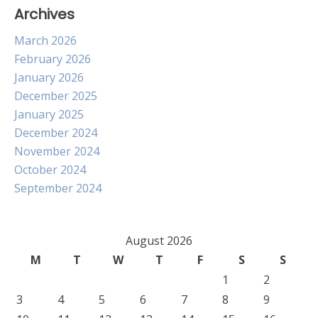
Archives
March 2026
February 2026
January 2026
December 2025
January 2025
December 2024
November 2024
October 2024
September 2024
August 2026
M
T
W
T
F
S
S
1
2
3
4
5
6
7
8
9