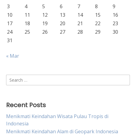
3
4
5
6
7
8
9
10
11
12
13
14
15
16
17
18
19
20
21
22
23
24
25
26
27
28
29
30
31
« Mar
Search
for:
Recent Posts
Menikmati Keindahan Wisata Pulau Tropis di
Indonesia
Menikmati Keindahan Alam di Geopark Indonesia