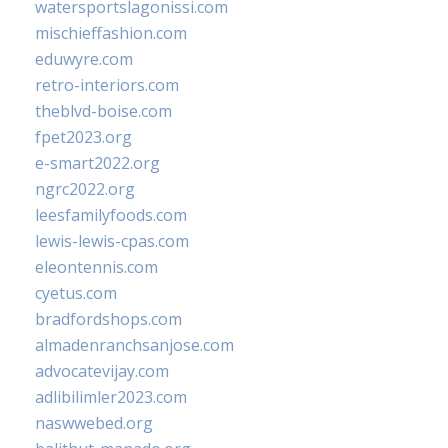
watersportslagonissi.com
mischieffashion.com
eduwyre.com
retro-interiors.com
theblvd-boise.com
fpet2023.org
e-smart2022.org
ngrc2022.org
leesfamilyfoods.com
lewis-lewis-cpas.com
eleontennis.com
cyetus.com
bradfordshops.com
almadenranchsanjose.com
advocatevijay.com
adlibilimler2023.com
naswwebed.org