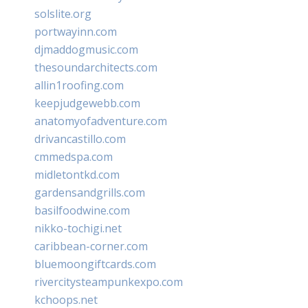
solslite.org
portwayinn.com
djmaddogmusic.com
thesoundarchitects.com
allin1roofing.com
keepjudgewebb.com
anatomyofadventure.com
drivancastillo.com
cmmedspa.com
midletontkd.com
gardensandgrills.com
basilfoodwine.com
nikko-tochigi.net
caribbean-corner.com
bluemoongiftcards.com
rivercitysteampunkexpo.com
kchoops.net