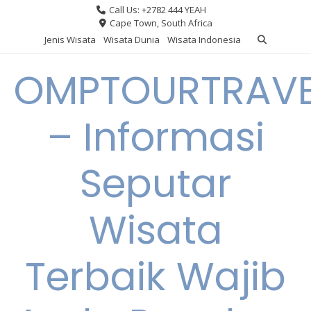
Skip
Call Us: +2782 444 YEAH
to
Cape Town, South Africa
content
Jenis Wisata
Wisata Dunia
Wisata Indonesia
OMPTOURTRAVE
– Informasi
Seputar
Wisata
Terbaik Wajib