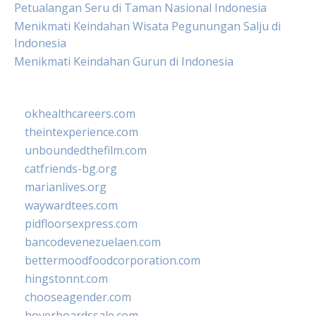
Petualangan Seru di Taman Nasional Indonesia
Menikmati Keindahan Wisata Pegunungan Salju di
Indonesia
Menikmati Keindahan Gurun di Indonesia
okhealthcareers.com
theintexperience.com
unboundedthefilm.com
catfriends-bg.org
marianlives.org
waywardtees.com
pidfloorsexpress.com
bancodevenezuelaen.com
bettermoodfoodcorporation.com
hingstonnt.com
chooseagender.com
hoverboardssale.com