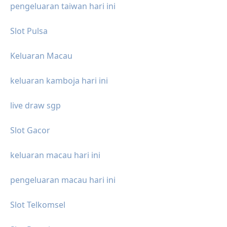
pengeluaran taiwan hari ini
Slot Pulsa
Keluaran Macau
keluaran kamboja hari ini
live draw sgp
Slot Gacor
keluaran macau hari ini
pengeluaran macau hari ini
Slot Telkomsel