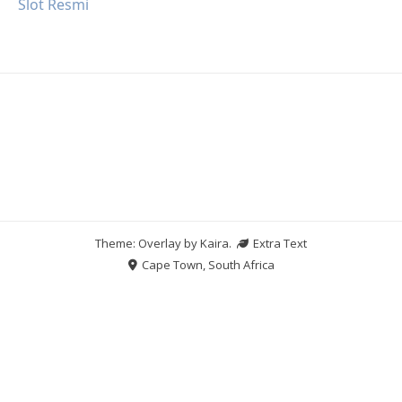
Slot Resmi
Theme: Overlay by
Kaira
.
Extra Text
Cape Town, South Africa