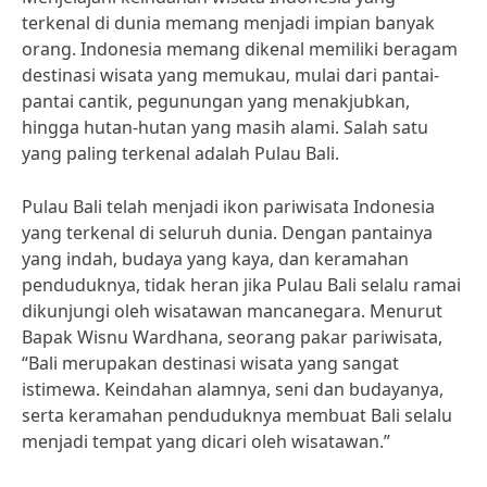
terkenal di dunia memang menjadi impian banyak
orang. Indonesia memang dikenal memiliki beragam
destinasi wisata yang memukau, mulai dari pantai-
pantai cantik, pegunungan yang menakjubkan,
hingga hutan-hutan yang masih alami. Salah satu
yang paling terkenal adalah Pulau Bali.
Pulau Bali telah menjadi ikon pariwisata Indonesia
yang terkenal di seluruh dunia. Dengan pantainya
yang indah, budaya yang kaya, dan keramahan
penduduknya, tidak heran jika Pulau Bali selalu ramai
dikunjungi oleh wisatawan mancanegara. Menurut
Bapak Wisnu Wardhana, seorang pakar pariwisata,
“Bali merupakan destinasi wisata yang sangat
istimewa. Keindahan alamnya, seni dan budayanya,
serta keramahan penduduknya membuat Bali selalu
menjadi tempat yang dicari oleh wisatawan.”