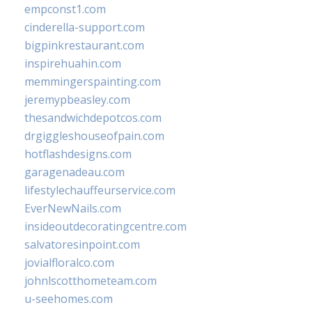
empconst1.com
cinderella-support.com
bigpinkrestaurant.com
inspirehuahin.com
memmingerspainting.com
jeremypbeasley.com
thesandwichdepotcos.com
drgiggleshouseofpain.com
hotflashdesigns.com
garagenadeau.com
lifestylechauffeurservice.com
EverNewNails.com
insideoutdecoratingcentre.com
salvatoresinpoint.com
jovialfloralco.com
johnlscotthometeam.com
u-seehomes.com