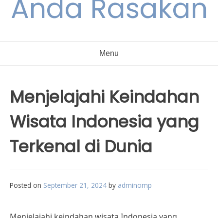
Anda Rasakan
Menu
Menjelajahi Keindahan
Wisata Indonesia yang
Terkenal di Dunia
Posted on
September 21, 2024
by
adminomp
Menjelajahi keindahan wisata Indonesia yang