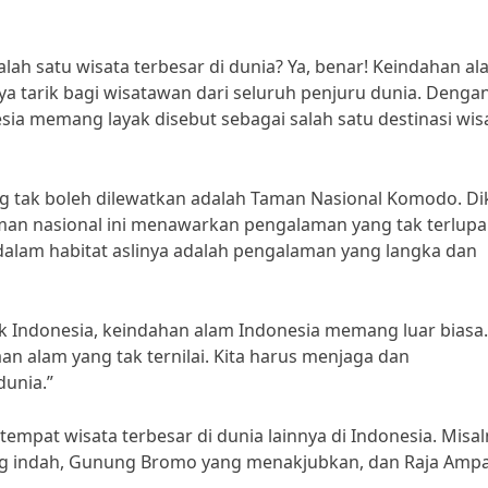
ah satu wisata terbesar di dunia? Ya, benar! Keindahan a
a tarik bagi wisatawan dari seluruh penjuru dunia. Denga
 memang layak disebut sebagai salah satu destinasi wis
ang tak boleh dilewatkan adalah Taman Nasional Komodo. Di
an nasional ini menawarkan pengalaman yang tak terlup
lam habitat aslinya adalah pengalaman yang langka dan
k Indonesia, keindahan alam Indonesia memang luar biasa.
an alam yang tak ternilai. Kita harus menjaga dan
unia.”
mpat wisata terbesar di dunia lainnya di Indonesia. Misal
ang indah, Gunung Bromo yang menakjubkan, dan Raja Amp