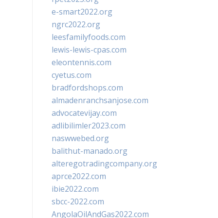
e-smart2022.org
ngrc2022.org
leesfamilyfoods.com
lewis-lewis-cpas.com
eleontennis.com
cyetus.com
bradfordshops.com
almadenranchsanjose.com
advocatevijay.com
adlibilimler2023.com
naswwebed.org
balithut-manado.org
alteregotradingcompany.org
aprce2022.com
ibie2022.com
sbcc-2022.com
AngolaOilAndGas2022.com