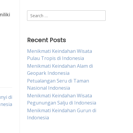
Search
iliki
for:
Recent Posts
Menikmati Keindahan Wisata
Pulau Tropis di Indonesia
Menikmati Keindahan Alam di
Geopark Indonesia
Petualangan Seru di Taman
Nasional Indonesia
Menikmati Keindahan Wisata
nyi di
Pegunungan Salju di Indonesia
nesia
Menikmati Keindahan Gurun di
Indonesia