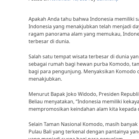
Apakah Anda tahu bahwa Indonesia memiliki sal
Indonesia yang menakjubkan telah menjadi day
ragam panorama alam yang memukau, Indonesia
terbesar di dunia.
Salah satu tempat wisata terbesar di dunia y
sebagai rumah bagi hewan purba Komodo, tam
bagi para pengunjung. Menyaksikan Komodo da
menakjubkan.
Menurut Bapak Joko Widodo, Presiden Republi
Beliau menyatakan, “Indonesia memiliki kekaya
mempromosikan keindahan alam kita kepada d
Selain Taman Nasional Komodo, masih banyak te
Pulau Bali yang terkenal dengan pantainya y