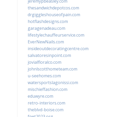
jeremypbeasley.com
thesandwichdepotcos.com
drgiggleshouseofpain.com
hotflashdesigns.com
garagenadeau.com
lifestylechauffeurservice.com
EverNewNails.com
insideoutdecoratingcentre.com
salvatoresinpoint.com
jovialfloralco.com
johnlscotthometeam.com
u-seehomes.com
watersportslagonissi.com
mischieffashion.com
eduwyre.com
retro-interiors.com
theblvd-boise.com
fpet2023.org