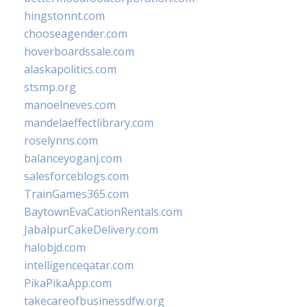
hingstonnt.com
chooseagender.com
hoverboardssale.com
alaskapolitics.com
stsmp.org
manoelneves.com
mandelaeffectlibrary.com
roselynns.com
balanceyoganj.com
salesforceblogs.com
TrainGames365.com
BaytownEvaCationRentals.com
JabalpurCakeDelivery.com
halobjd.com
intelligenceqatar.com
PikaPikaApp.com
takecareofbusinessdfw.org