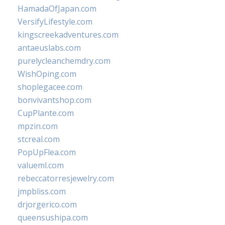
HamadaOfJapan.com
VersifyLifestyle.com
kingscreekadventures.com
antaeuslabs.com
purelycleanchemdry.com
WishOping.com
shoplegacee.com
bonvivantshop.com
CupPlante.com
mpzin.com
stcreal.com
PopUpFlea.com
valueml.com
rebeccatorresjewelry.com
jmpbliss.com
drjorgerico.com
queensushipa.com