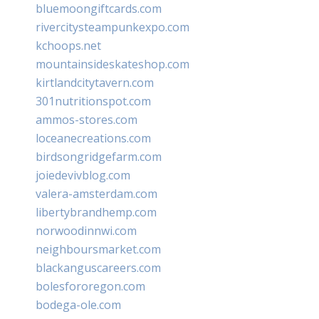
bluemoongiftcards.com
rivercitysteampunkexpo.com
kchoops.net
mountainsideskateshop.com
kirtlandcitytavern.com
301nutritionspot.com
ammos-stores.com
loceanecreations.com
birdsongridgefarm.com
joiedevivblog.com
valera-amsterdam.com
libertybrandhemp.com
norwoodinnwi.com
neighboursmarket.com
blackanguscareers.com
bolesfororegon.com
bodega-ole.com