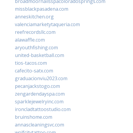
broadmoornailsspacoloradosprings.com
missblackpasadena.com
anneskitchen.org
valenciamarketytaqueria.com
reefrecordsllc.com
alawaffle.com
aryouthfishing.com
united-basketball.com
tios-tacos.com
cafecito-satx.com
graduacionviu2023.com
pecanjackstogo.com
zengardendayspa.com
sparklejewelryinc.com
ironcladtattoostudio.com
bruinshome.com
annascleaningsvc.com
wolfcitytattoo.com