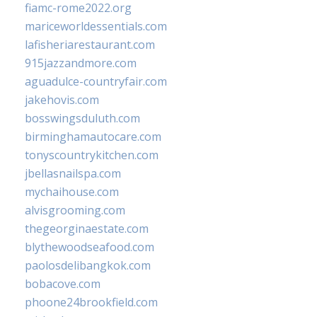
fiamc-rome2022.org
mariceworldessentials.com
lafisheriarestaurant.com
915jazzandmore.com
aguadulce-countryfair.com
jakehovis.com
bosswingsduluth.com
birminghamautocare.com
tonyscountrykitchen.com
jbellasnailspa.com
mychaihouse.com
alvisgrooming.com
thegeorginaestate.com
blythewoodseafood.com
paolosdelibangkok.com
bobacove.com
phoone24brookfield.com