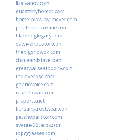
lizaivanov.com
guesttinyhomes.com
home-plow-by-meyer.com
palatelatincuisine.com
blackdoglegacy.com
eatvivahouston.com
thebigshowok.com
chimeandstave.com
greatwallseafoodny.com
theloverose.com
gabriovoice.com
resinflowart.com
p-sports.net
korsairstreetwear.com
petshopallston.com
avenue26tacos.com
topgglasses.com