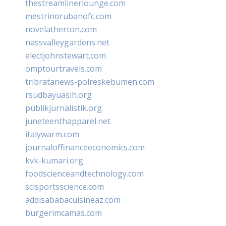
thestreamlinerlounge.com
mestrinorubanofc.com
novelatherton.com
nassvalleygardens.net
electjohnstewart.com
omptourtravels.com
tribratanews-polreskebumen.com
rsudbayuasih.org
publikjurnalistik.org
juneteenthapparel.net
italywarm.com
journaloffinanceeconomics.com
kvk-kumari.org
foodscienceandtechnology.com
scisportsscience.com
addisababacuisineaz.com
burgerimcamas.com