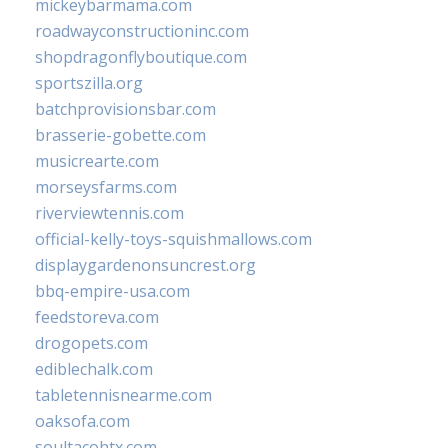
mickeybarmama.com
roadwayconstructioninc.com
shopdragonflyboutique.com
sportszilla.org
batchprovisionsbar.com
brasserie-gobette.com
musicrearte.com
morseysfarms.com
riverviewtennis.com
official-kelly-toys-squishmallows.com
displaygardenonsuncrest.org
bbq-empire-usa.com
feedstoreva.com
drogopets.com
ediblechalk.com
tabletennisnearme.com
oaksofa.com
soultacohtx.com