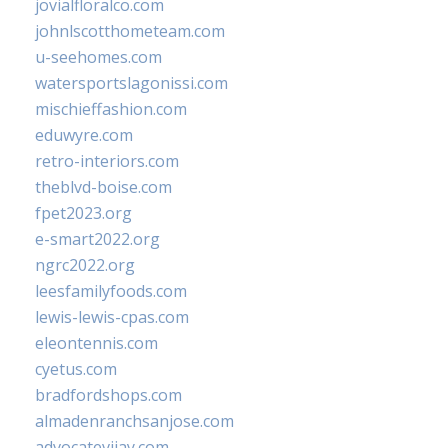
jovialfloralco.com
johnlscotthometeam.com
u-seehomes.com
watersportslagonissi.com
mischieffashion.com
eduwyre.com
retro-interiors.com
theblvd-boise.com
fpet2023.org
e-smart2022.org
ngrc2022.org
leesfamilyfoods.com
lewis-lewis-cpas.com
eleontennis.com
cyetus.com
bradfordshops.com
almadenranchsanjose.com
advocatevijay.com