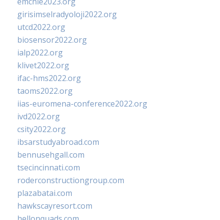
emchie2023.org
girisimselradyoloji2022.org
utcd2022.org
biosensor2022.org
ialp2022.org
klivet2022.org
ifac-hms2022.org
taoms2022.org
iias-euromena-conference2022.org
ivd2022.org
csity2022.org
ibsarstudyabroad.com
bennusehgall.com
tsecincinnati.com
roderconstructiongroup.com
plazabatai.com
hawkscayresort.com
hellonquads.com