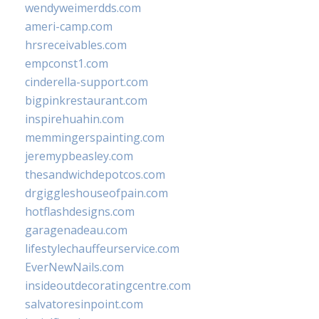
wendyweimerdds.com
ameri-camp.com
hrsreceivables.com
empconst1.com
cinderella-support.com
bigpinkrestaurant.com
inspirehuahin.com
memmingerspainting.com
jeremypbeasley.com
thesandwichdepotcos.com
drgiggleshouseofpain.com
hotflashdesigns.com
garagenadeau.com
lifestylechauffeurservice.com
EverNewNails.com
insideoutdecoratingcentre.com
salvatoresinpoint.com