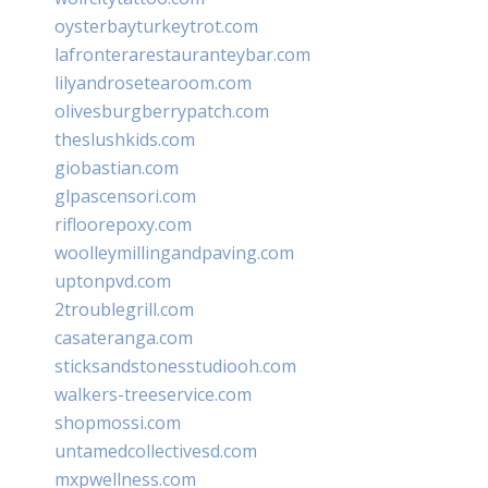
oysterbayturkeytrot.com
lafronterarestauranteybar.com
lilyandrosetearoom.com
olivesburgberrypatch.com
theslushkids.com
giobastian.com
glpascensori.com
rifloorepoxy.com
woolleymillingandpaving.com
uptonpvd.com
2troublegrill.com
casateranga.com
sticksandstonesstudiooh.com
walkers-treeservice.com
shopmossi.com
untamedcollectivesd.com
mxpwellness.com