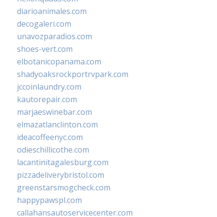
diarioanimales.com
decogaleri.com
unavozparadios.com
shoes-vert.com
elbotanicopanama.com
shadyoaksrockportrvpark.com
jccoinlaundry.com
kautorepair.com
marjaeswinebar.com
elmazatlanclinton.com
ideacoffeenyc.com
odieschillicothe.com
lacantinitagalesburg.com
pizzadeliverybristol.com
greenstarsmogcheck.com
happypawspl.com
callahansautoservicecenter.com