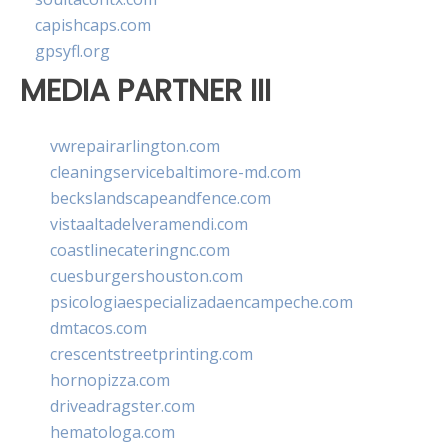
capishcaps.com
gpsyfl.org
MEDIA PARTNER III
vwrepairarlington.com
cleaningservicebaltimore-md.com
beckslandscapeandfence.com
vistaaltadelveramendi.com
coastlinecateringnc.com
cuesburgershouston.com
psicologiaespecializadaencampeche.com
dmtacos.com
crescentstreetprinting.com
hornopizza.com
driveadragster.com
hematologa.com