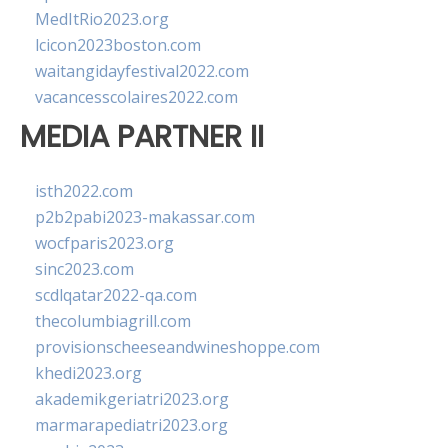
MedItRio2023.org
lcicon2023boston.com
waitangidayfestival2022.com
vacancesscolaires2022.com
MEDIA PARTNER II
isth2022.com
p2b2pabi2023-makassar.com
wocfparis2023.org
sinc2023.com
scdlqatar2022-qa.com
thecolumbiagrill.com
provisionscheeseandwineshoppe.com
khedi2023.org
akademikgeriatri2023.org
marmarapediatri2023.org