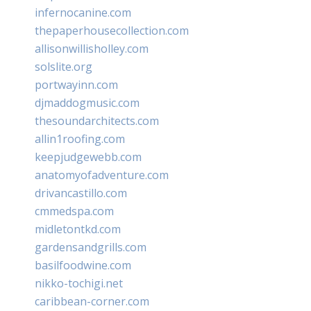
infernocanine.com
thepaperhousecollection.com
allisonwillisholley.com
solslite.org
portwayinn.com
djmaddogmusic.com
thesoundarchitects.com
allin1roofing.com
keepjudgewebb.com
anatomyofadventure.com
drivancastillo.com
cmmedspa.com
midletontkd.com
gardensandgrills.com
basilfoodwine.com
nikko-tochigi.net
caribbean-corner.com