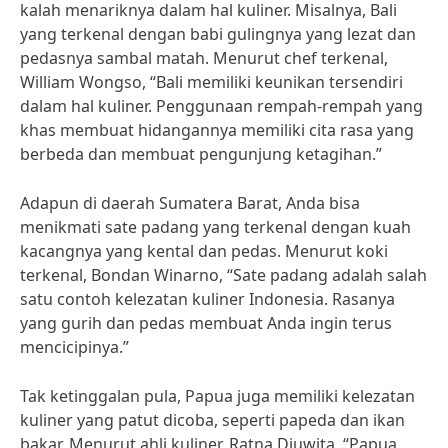
kalah menariknya dalam hal kuliner. Misalnya, Bali
yang terkenal dengan babi gulingnya yang lezat dan
pedasnya sambal matah. Menurut chef terkenal,
William Wongso, “Bali memiliki keunikan tersendiri
dalam hal kuliner. Penggunaan rempah-rempah yang
khas membuat hidangannya memiliki cita rasa yang
berbeda dan membuat pengunjung ketagihan.”
Adapun di daerah Sumatera Barat, Anda bisa
menikmati sate padang yang terkenal dengan kuah
kacangnya yang kental dan pedas. Menurut koki
terkenal, Bondan Winarno, “Sate padang adalah salah
satu contoh kelezatan kuliner Indonesia. Rasanya
yang gurih dan pedas membuat Anda ingin terus
mencicipinya.”
Tak ketinggalan pula, Papua juga memiliki kelezatan
kuliner yang patut dicoba, seperti papeda dan ikan
bakar. Menurut ahli kuliner, Ratna Djuwita, “Papua