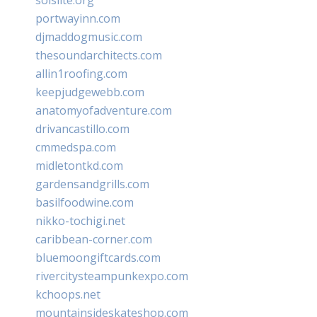
portwayinn.com
djmaddogmusic.com
thesoundarchitects.com
allin1roofing.com
keepjudgewebb.com
anatomyofadventure.com
drivancastillo.com
cmmedspa.com
midletontkd.com
gardensandgrills.com
basilfoodwine.com
nikko-tochigi.net
caribbean-corner.com
bluemoongiftcards.com
rivercitysteampunkexpo.com
kchoops.net
mountainsideskateshop.com