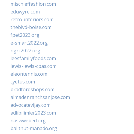
mischieffashion.com
eduwyre.com
retro-interiors.com
theblvd-boise.com
fpet2023.org
e-smart2022.org
ngrc2022.org
leesfamilyfoods.com
lewis-lewis-cpas.com
eleontennis.com
cyetus.com
bradfordshops.com
almadenranchsanjose.com
advocatevijay.com
adlibilimler2023.com
naswwebed.org
balithut-manado.org