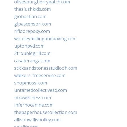
olivesburgberrypatch.com
theslushkids.com
giobastian.com
glpascensori.com
rifloorepoxy.com
woolleymillingandpaving.com
uptonpvd.com
2troublegrill.com
casateranga.com
sticksandstonesstudiooh.com
walkers-treeservice.com
shopmossi.com
untamedcollectivesd.com
mxpwellness.com
infernocanine.com
thepaperhousecollection.com
allisonwillisholley.com
solslite.org