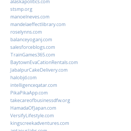
alaskapolitics.com
stsmp.org
manoelneves.com
mandelaeffectlibrary.com
roselynns.com
balanceyoganj.com
salesforceblogs.com
TrainGames365.com
BaytownEvaCationRentals.com
JabalpurCakeDelivery.com
halobjd.com
intelligenceqatar.com
PikaPikaApp.com
takecareofbusinessdfw.org
HamadaOfJapan.com
VersifyLifestyle.com
kingscreekadventures.com
antaeuslabs.com