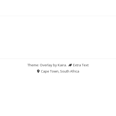
Theme: Overlay by
Kaira
.
Extra Text
Cape Town, South Africa