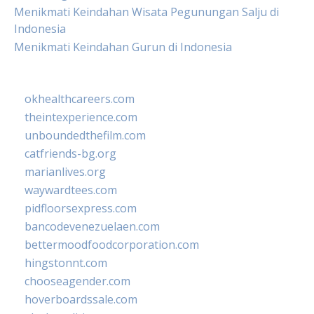
Menikmati Keindahan Wisata Pegunungan Salju di
Indonesia
Menikmati Keindahan Gurun di Indonesia
okhealthcareers.com
theintexperience.com
unboundedthefilm.com
catfriends-bg.org
marianlives.org
waywardtees.com
pidfloorsexpress.com
bancodevenezuelaen.com
bettermoodfoodcorporation.com
hingstonnt.com
chooseagender.com
hoverboardssale.com