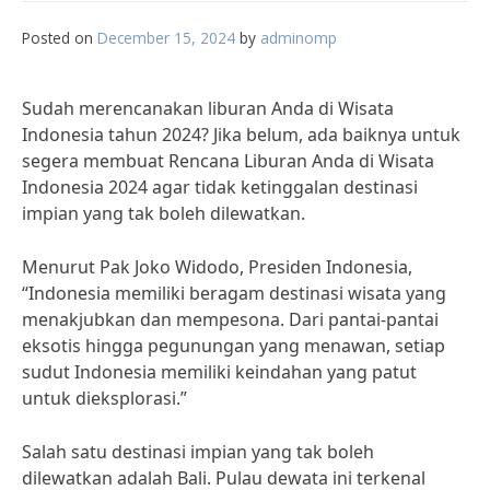
Posted on
December 15, 2024
by
adminomp
Sudah merencanakan liburan Anda di Wisata
Indonesia tahun 2024? Jika belum, ada baiknya untuk
segera membuat Rencana Liburan Anda di Wisata
Indonesia 2024 agar tidak ketinggalan destinasi
impian yang tak boleh dilewatkan.
Menurut Pak Joko Widodo, Presiden Indonesia,
“Indonesia memiliki beragam destinasi wisata yang
menakjubkan dan mempesona. Dari pantai-pantai
eksotis hingga pegunungan yang menawan, setiap
sudut Indonesia memiliki keindahan yang patut
untuk dieksplorasi.”
Salah satu destinasi impian yang tak boleh
dilewatkan adalah Bali. Pulau dewata ini terkenal