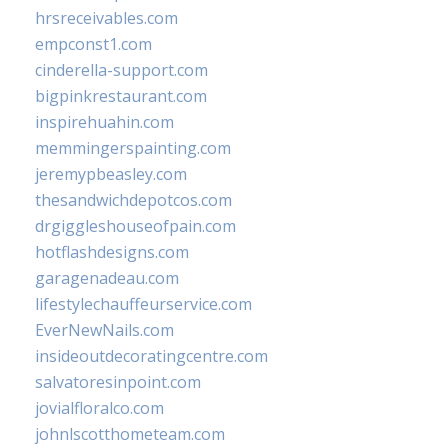
hrsreceivables.com
empconst1.com
cinderella-support.com
bigpinkrestaurant.com
inspirehuahin.com
memmingerspainting.com
jeremypbeasley.com
thesandwichdepotcos.com
drgiggleshouseofpain.com
hotflashdesigns.com
garagenadeau.com
lifestylechauffeurservice.com
EverNewNails.com
insideoutdecoratingcentre.com
salvatoresinpoint.com
jovialfloralco.com
johnlscotthometeam.com