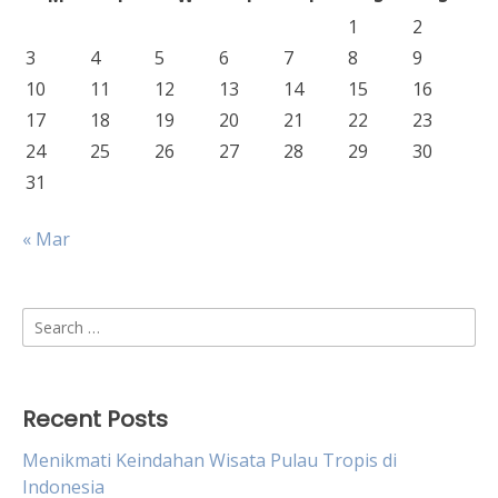
1
2
3
4
5
6
7
8
9
10
11
12
13
14
15
16
17
18
19
20
21
22
23
24
25
26
27
28
29
30
31
« Mar
Search
for:
Recent Posts
Menikmati Keindahan Wisata Pulau Tropis di
Indonesia