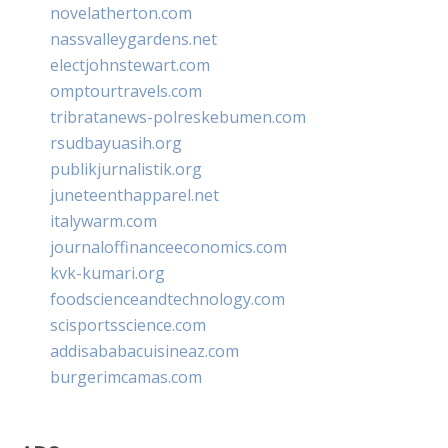
novelatherton.com
nassvalleygardens.net
electjohnstewart.com
omptourtravels.com
tribratanews-polreskebumen.com
rsudbayuasih.org
publikjurnalistik.org
juneteenthapparel.net
italywarm.com
journaloffinanceeconomics.com
kvk-kumari.org
foodscienceandtechnology.com
scisportsscience.com
addisababacuisineaz.com
burgerimcamas.com