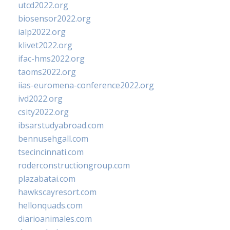
utcd2022.org
biosensor2022.org
ialp2022.org
klivet2022.org
ifac-hms2022.org
taoms2022.org
iias-euromena-conference2022.org
ivd2022.org
csity2022.org
ibsarstudyabroad.com
bennusehgall.com
tsecincinnati.com
roderconstructiongroup.com
plazabatai.com
hawkscayresort.com
hellonquads.com
diarioanimales.com