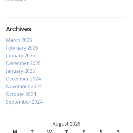
Archives
March 2026
February 2026
January 2026
December 2025
January 2025
December 2024
November 2024
October 2024
September 2024
August 2026
M
T
W
T
F
S
S