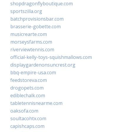
shopdragonflyboutique.com
sportszilla.org
batchprovisionsbar.com
brasserie-gobette.com
musicrearte.com
morseysfarms.com
riverviewtennis.com
official-kelly-toys-squishmallows.com
displaygardenonsuncrest.org
bbq-empire-usa.com
feedstoreva.com
drogopets.com
ediblechalk.com
tabletennisnearme.com
oaksofa.com
soultacohtx.com
capishcaps.com